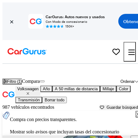
CarGurus: Autos nuevos y usados
Obtene
Con Modo de concesionario
150K+
Autos Volkswagen usados en venta cerca de
Hartford, CT
Compara
Filtro (1)
Ordenar
Volkswagen
Año
A 50 millas de distancia
Millaje
Color
Transmisión
Borrar todo
987 vehículos encontrados
Guardar búsque
Compra con precios transparentes.
Mostrar solo avisos que incluyan tasas del concesionario