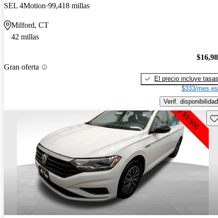
SEL 4Motion
99,418 millas
Milford, CT
42 millas
$16,9
Gran oferta
El precio incluye tasa
$333/mes es
Verif. disponibilidad
Gu