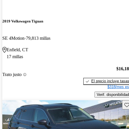
2019 Volkswagen Tiguan
SE 4Motion
79,813 millas
Enfield, CT
17 millas
$16,1
Trato justo
El precio incluye tasa
$318/mes es
Verif. disponibilidad
Gu