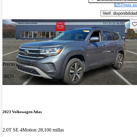
$257/mes es
Verif. disponibilidad
Gu
Precio reducido
-$829
2023 Volkswagen Atlas
2.0T SE 4Motion
28,100 millas