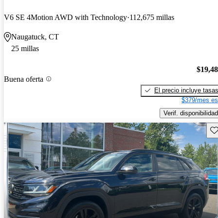
V6 SE 4Motion AWD with Technology
112,675 millas
Naugatuck, CT
25 millas
$19,4
Buena oferta
El precio incluye tasa
$379/mes es
Verif. disponibilidad
Gu