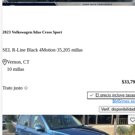
¡Nuevo!
2023 Volkswagen Atlas Cross Sport
SEL R-Line Black 4Motion
35,205 millas
Vernon, CT
10 millas
$33,7
Trato justo
El precio incluye tasa
$645/mes es
Verif. disponibilidad
Gu