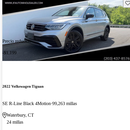
Gu
Precio reducido
-$1,199
2022 Volkswagen Tiguan
SE R-Line Black 4Motion
99,263 millas
Waterbury, CT
24 millas