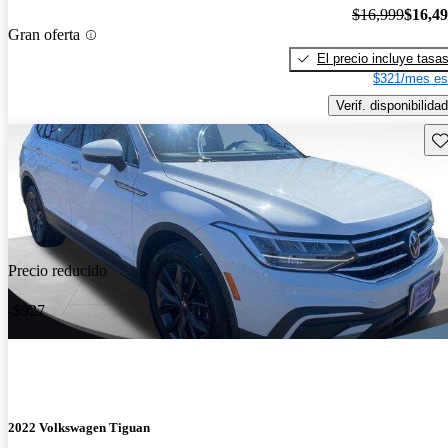
$16,999
$16,4
Gran oferta
El precio incluye tasa
$321/mes es
Verif. disponibilidad
Gu
Precio reducido
-$927
2022 Volkswagen Tiguan