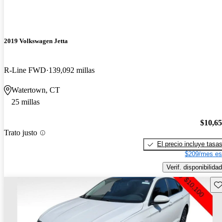
2019 Volkswagen Jetta
R-Line FWD
139,092 millas
Watertown, CT
25 millas
$10,6
Trato justo
El precio incluye tasa
$209/mes es
Verif. disponibilidad
Gu