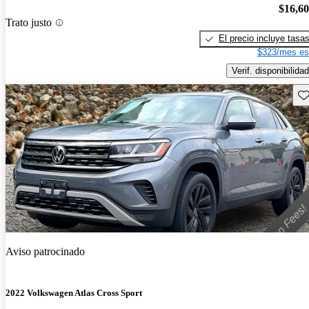
$16,6
Trato justo
El precio incluye tasa
$323/mes es
Verif. disponibilidad
Gu
Aviso patrocinado
2022 Volkswagen Atlas Cross Sport