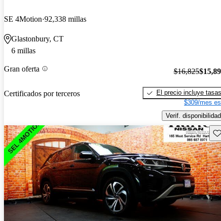
SE 4Motion
92,338 millas
Glastonbury, CT
6 millas
Gran oferta
$16,825
$15,8
El precio incluye tasa
Certificados por terceros
$309/mes es
Verif. disponibilidad
Gu