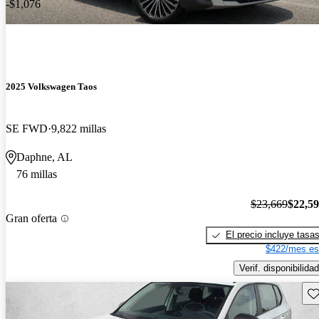
-$1,076
2025 Volkswagen Taos
SE FWD
9,822 millas
Daphne, AL
76 millas
$23,669
$22,5
Gran oferta
El precio incluye tasa
$422/mes es
Verif. disponibilidad
Gu