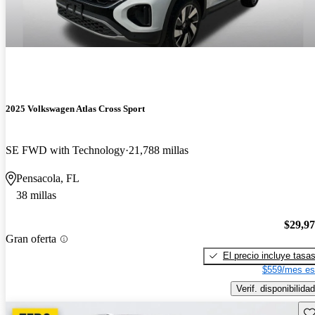
2025 Volkswagen Atlas Cross Sport
SE FWD with Technology
21,788 millas
Pensacola, FL
38 millas
$29,9
Gran oferta
El precio incluye tasa
$559/mes es
Verif. disponibilidad
Gu