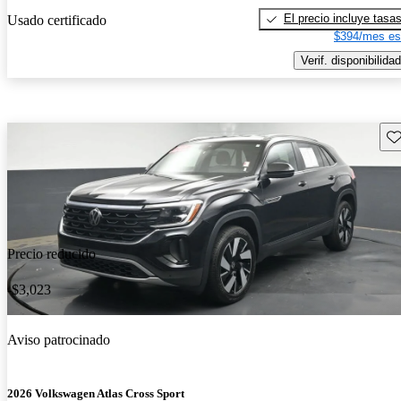
El precio incluye tasa
Usado certificado
$394/mes es
Verif. disponibilidad
Gu
Precio reducido
-$3,023
Aviso patrocinado
2026 Volkswagen Atlas Cross Sport