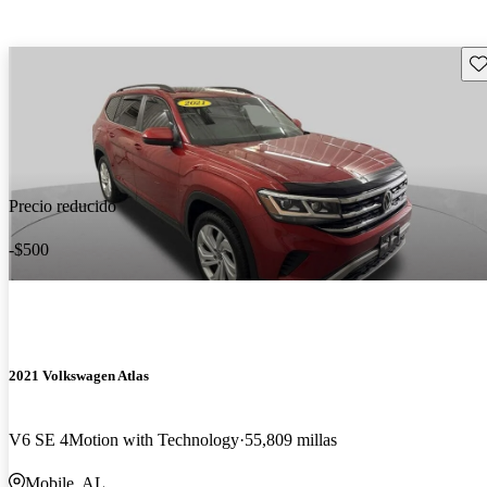
Gu
Precio reducido
-$500
2021 Volkswagen Atlas
V6 SE 4Motion with Technology
55,809 millas
Mobile, AL