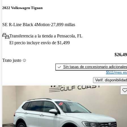
2022 Volkswagen Tiguan
SE R-Line Black 4Motion
27,899 millas
Transferencia a la tienda a Pensacola, FL
El precio incluye envío de $1,499
$26,4
Trato justo
Sin tasas de concesionario adicionale
$511/mes es
Verif. disponibilidad
Gu