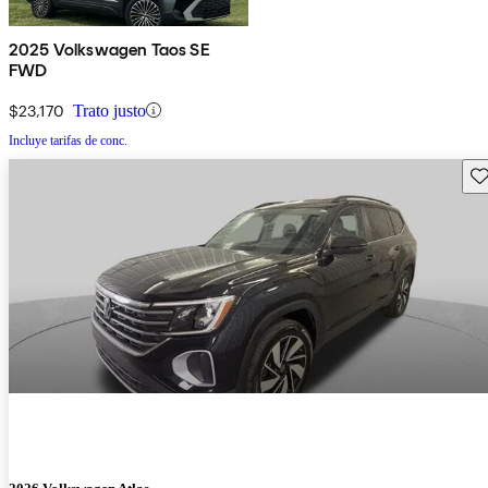
2025 Volkswagen Taos SE
FWD
$23,170
Trato justo
Incluye tarifas de conc.
Gu