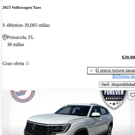
2025 Volkswagen Taos
S 4Motion
39,085 millas
Pensacola, FL
38 millas
$20,0
Gran oferta
El precio incluye tasa
$375/mes es
Verif. disponibilidad
Gu