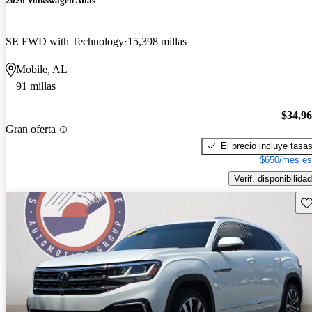
2026 Volkswagen Atlas
SE FWD with Technology
15,398 millas
Mobile, AL
91 millas
$34,9
Gran oferta
El precio incluye tasa
$650/mes es
Verif. disponibilidad
Gu