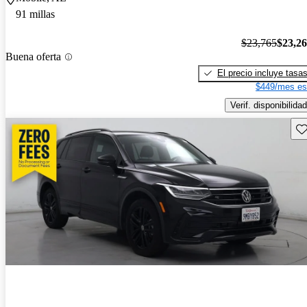
91 millas
$23,765
$23,2
Buena oferta
El precio incluye tasa
$449/mes es
Verif. disponibilidad
Gu