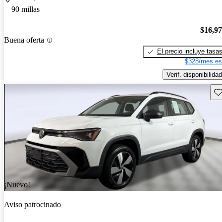
90 millas
$16,9
Buena oferta
El precio incluye tasa
$328/mes es
Verif. disponibilidad
Gu
¡Nuevo!
Aviso patrocinado