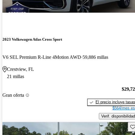
2023 Volkswagen Atlas Cross Sport
V6 SEL Premium R-Line 4Motion AWD
59,886 millas
Crestview, FL
21 millas
$29,7
Gran oferta
El precio incluye tasa
$564/mes es
Verif. disponibilidad
Gu