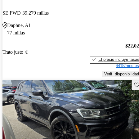
SE FWD
39,279 millas
Daphne, AL
77 millas
$22,0
Trato justo
El precio incluye tasa
$418/mes es
Verif. disponibilidad
Gu