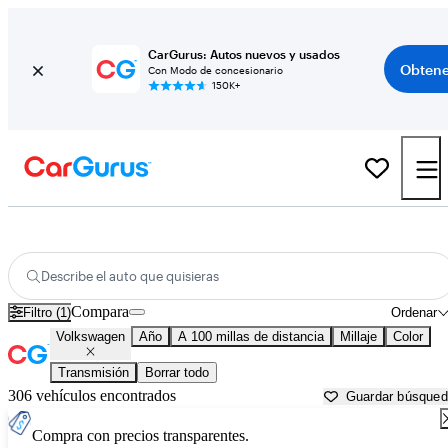
CarGurus: Autos nuevos y usados
Obtene
Con Modo de concesionario
150K+
Autos Volkswagen usados en venta cerca de
Fort Walton Beach, FL
Describe el auto que quisieras
Compara
Filtro (1)
Ordenar
Volkswagen
Año
A 100 millas de distancia
Millaje
Color
Transmisión
Borrar todo
306 vehículos encontrados
Guardar búsque
Compra con precios transparentes.