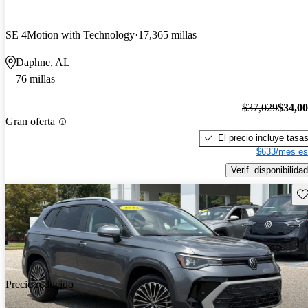
SE 4Motion with Technology
17,365 millas
Daphne, AL
76 millas
$37,029
$34,0
Gran oferta
El precio incluye tasa
$633/mes es
Verif. disponibilidad
Gu
Precio reducido