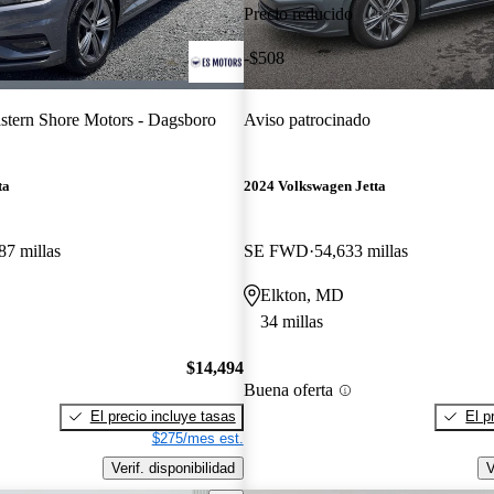
Precio reducido
-$508
stern Shore Motors - Dagsboro
Aviso patrocinado
ta
2024 Volkswagen Jetta
87 millas
SE FWD
54,633 millas
Elkton, MD
34 millas
$14,494
Buena oferta
El precio incluye tasas
El p
$275/mes est.
Verif. disponibilidad
V