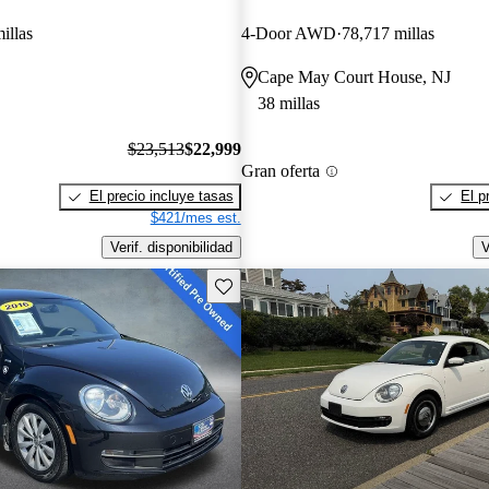
illas
4-Door AWD
78,717 millas
Cape May Court House, NJ
38 millas
$23,513
$22,999
Gran oferta
El precio incluye tasas
El p
$421/mes est.
Verif. disponibilidad
V
Guarda este Aviso