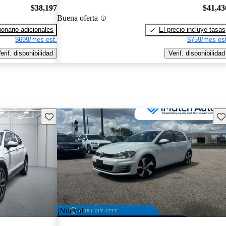
$38,197
$41,43
Buena oferta
onario adicionales
El precio incluye tasas
$699/mes est.
$759/mes est
erif. disponibilidad
Verif. disponibilidad
Guarda este Aviso
Gu
¡Nuevo!