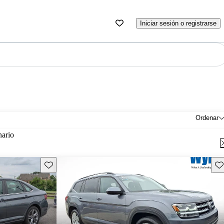
Iniciar sesión o registrarse
Ordenar
nario
Guarda este Aviso
Gu