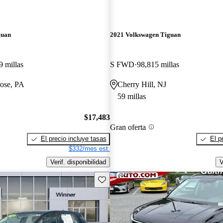
guan
2021 Volkswagen Tiguan
9 millas
S FWD
98,815 millas
vose, PA
Cherry Hill, NJ
59 millas
$17,483
Gran oferta
El precio incluye tasas
El p
$332/mes est.
Verif. disponibilidad
V
Guarda este Aviso