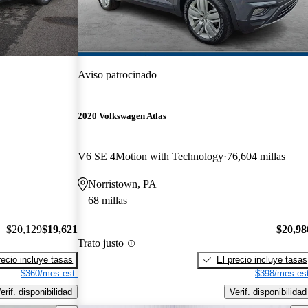
Aviso patrocinado
2020 Volkswagen Atlas
V6 SE 4Motion with Technology
76,604 millas
Norristown, PA
68 millas
$20,129
$19,621
$20,98
Trato justo
recio incluye tasas
El precio incluye tasas
$360/mes est.
$398/mes est
erif. disponibilidad
Verif. disponibilidad