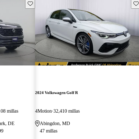
Guarda este Aviso
Gu
2024 Volkswagen Golf R
08 millas
4Motion
32,410 millas
wark, DE
Abingdon, MD
99
47 millas