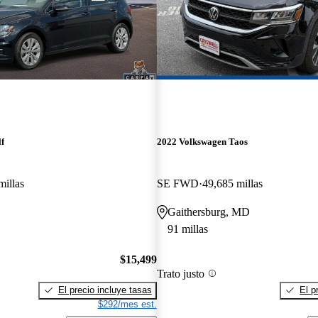
f
2022 Volkswagen Taos
millas
SE FWD
49,685 millas
Gaithersburg, MD
91 millas
$15,499
Trato justo
El precio incluye tasas
El p
$292/mes est.