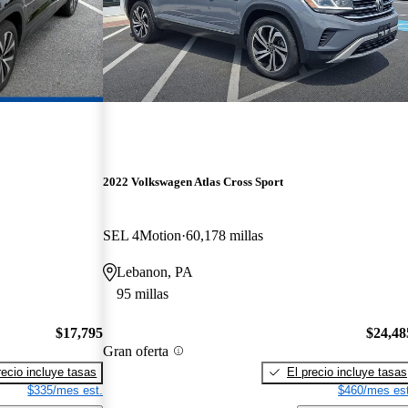
2022 Volkswagen Atlas Cross Sport
SEL 4Motion
60,178 millas
Lebanon, PA
95 millas
$17,795
$24,48
Gran oferta
recio incluye tasas
El precio incluye tasas
$335/mes est.
$460/mes est