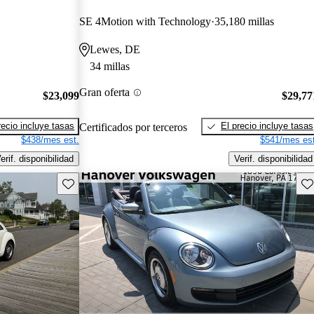
SE 4Motion with Technology
35,180 millas
Lewes, DE
34 millas
Gran oferta
$23,099
$29,77
recio incluye tasas
El precio incluye tasas
Certificados por terceros
$438/mes est.
$541/mes est
erif. disponibilidad
Verif. disponibilidad
Guarda este Aviso
Gu