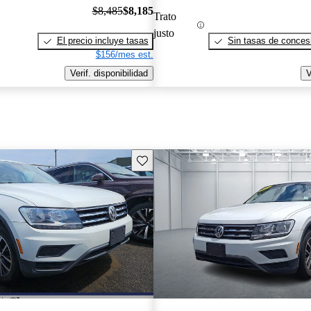
$8,485
$8,185
Trato
justo
El precio incluye tasas
Sin tasas de concesi
$156/mes est.
Verif. disponibilidad
V
Guarda este Aviso