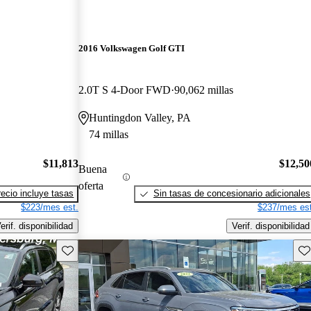
2016 Volkswagen Golf GTI
2.0T S 4-Door FWD
90,062 millas
Huntingdon Valley, PA
74 millas
$11,813
$12,50
Buena
oferta
recio incluye tasas
Sin tasas de concesionario adicionales
$223/mes est.
$237/mes est
erif. disponibilidad
Verif. disponibilidad
Guarda este Aviso
Gu