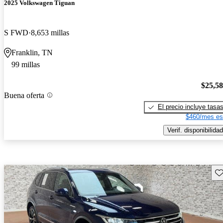
2025 Volkswagen Tiguan
S FWD
8,653 millas
Franklin, TN
99 millas
$25,5
Buena oferta
El precio incluye tasa
$460/mes es
Verif. disponibilidad
Gu