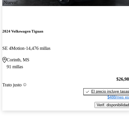
¡Nuevo!
2024 Volkswagen Tiguan
SE 4Motion
14,476 millas
Corinth, MS
91 millas
$26,9
Trato justo
El precio incluye tasa
$488/mes es
Verif. disponibilidad