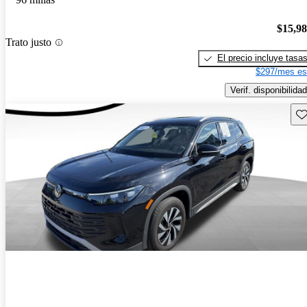
$15,9
Trato justo
El precio incluye tasa
$297/mes es
Verif. disponibilidad
Gu