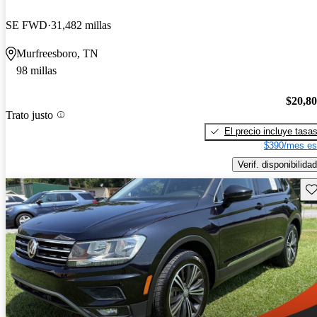
SE FWD
31,482 millas
Murfreesboro, TN
98 millas
$20,8
Trato justo
El precio incluye tasa
$390/mes es
Verif. disponibilidad
Gu