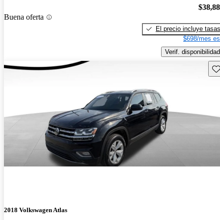
$38,8
Buena oferta
El precio incluye tasa
$698/mes es
Verif. disponibilidad
Gu
2018 Volkswagen Atlas