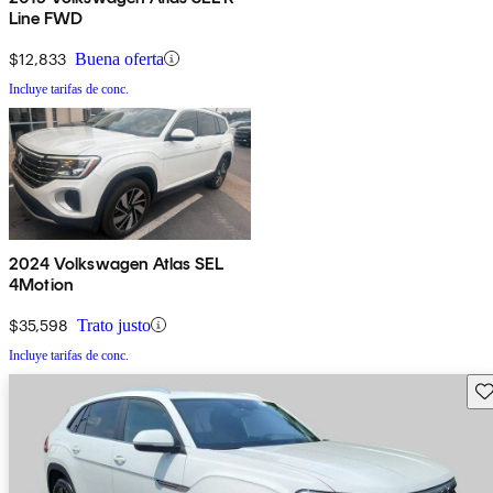
Line FWD
$12,833
Buena oferta
Incluye tarifas de conc.
2024 Volkswagen Atlas SEL
4Motion
$35,598
Trato justo
Incluye tarifas de conc.
Gu