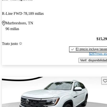
R-Line FWD
78,189 millas
Murfreesboro, TN
96 millas
$15,2
Trato justo
El precio incluye tasa
$287/mes es
Verif. disponibilidad
Gu