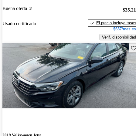
Buena oferta
$35,2
El precio incluye tasa
Usado certificado
$637/mes es
Verif. disponibilidad
Gu
2019 Volkswagen Jetta