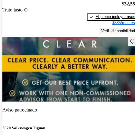
$32,5
Trato justo
El precio incluye tasa
$585/mes es
Verif. disponibilidad
Gu
¡Nuevo!
Aviso patrocinado
2020 Volkswagen Tiguan