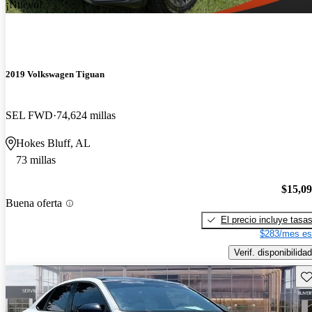
¡Nuevo!
2019 Volkswagen Tiguan
SEL FWD
74,624 millas
Hokes Bluff, AL
73 millas
$15,0
Buena oferta
El precio incluye tasa
$283/mes es
Verif. disponibilidad
Gu