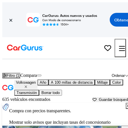
CarGurus: Autos nuevos y usados
Obtene
Con Modo de concesionario
150K+
Autos Volkswagen usados en venta cerca de
Decatur, AL
Compara
Filtro (1)
Ordenar
Volkswagen
Año
A 100 millas de distancia
Millaje
Color
Transmisión
Borrar todo
635 vehículos encontrados
Guardar búsque
Compra con precios transparentes.
Mostrar solo avisos que incluyan tasas del concesionario