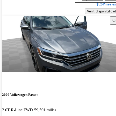
$324/mes es
Verif. disponibilidad
Gu
2020 Volkswagen Passat
2.0T R-Line FWD
59,591 millas