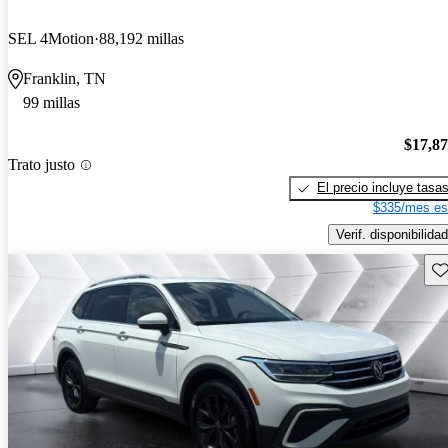
SEL 4Motion
88,192 millas
Franklin, TN
99 millas
$17,8
Trato justo
El precio incluye tasa
$335/mes es
Verif. disponibilidad
Gu