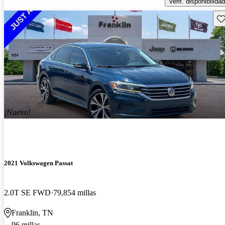
Verif. disponibilidad
Gu
¡Nuevo!
2021 Volkswagen Passat
2.0T SE FWD
79,854 millas
Franklin, TN
96 millas