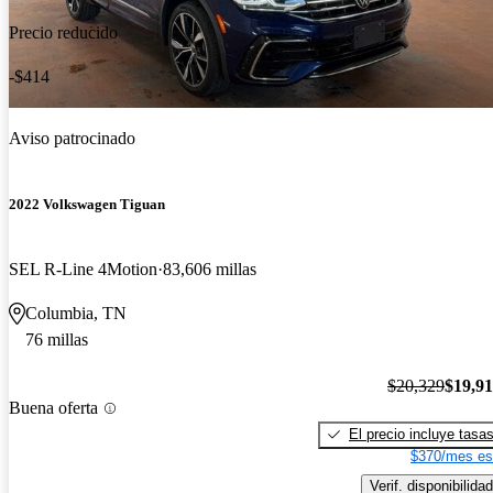
Precio reducido
-$414
Aviso patrocinado
2022 Volkswagen Tiguan
SEL R-Line 4Motion
83,606 millas
Columbia, TN
76 millas
$20,329
$19,9
Buena oferta
El precio incluye tasa
$370/mes es
Verif. disponibilidad