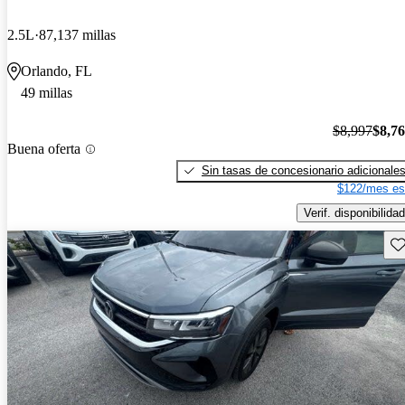
2.5L
87,137 millas
Orlando, FL
49 millas
$8,997
$8,7
Buena oferta
Sin tasas de concesionario adicionale
$122/mes es
Verif. disponibilidad
Gu