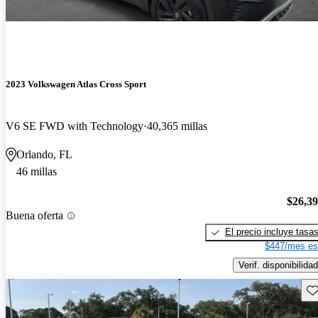
2023 Volkswagen Atlas Cross Sport
V6 SE FWD with Technology
40,365 millas
Orlando, FL
46 millas
$26,3
Buena oferta
El precio incluye tasa
$447/mes es
Verif. disponibilidad
Gu