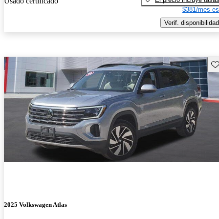
Usado certificado
$381/mes es
Verif. disponibilidad
Gu
2025 Volkswagen Atlas