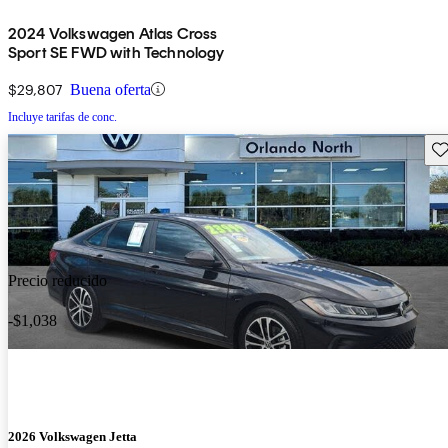
2024 Volkswagen Atlas Cross
Sport SE FWD with Technology
$29,807
Buena oferta
Incluye tarifas de conc.
Gu
Precio reducido
-$1,038
2026 Volkswagen Jetta