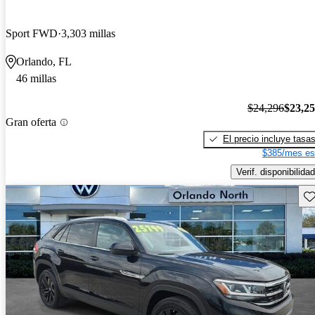
Sport FWD
3,303 millas
Orlando, FL
46 millas
$24,296
$23,2
Gran oferta
El precio incluye tasa
$385/mes es
Verif. disponibilidad
Gu