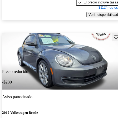
El precio incluye tasa
$112/mes es
Verif. disponibilidad
Gu
Precio reducido
-$230
Aviso patrocinado
2012 Volkswagen Beetle