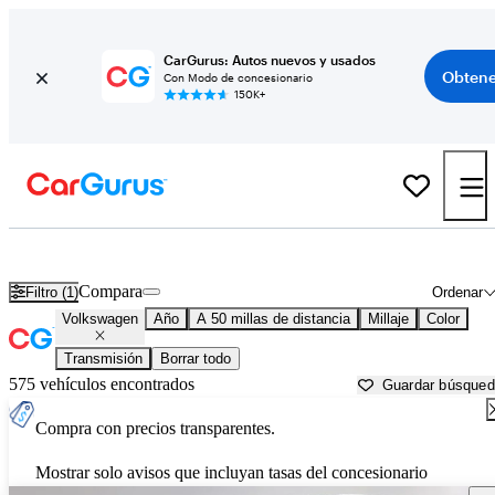
CarGurus: Autos nuevos y usados
Obtene
Con Modo de concesionario
150K+
Autos Volkswagen usados en venta cerca de
Daytona Beach, FL
Compara
Filtro (1)
Ordenar
Volkswagen
Año
A 50 millas de distancia
Millaje
Color
Transmisión
Borrar todo
575 vehículos encontrados
Guardar búsque
Compra con precios transparentes.
Mostrar solo avisos que incluyan tasas del concesionario