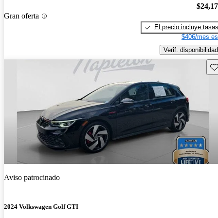
$24,1
Gran oferta
El precio incluye tasa
$406/mes es
Verif. disponibilidad
Gu
Aviso patrocinado
2024 Volkswagen Golf GTI