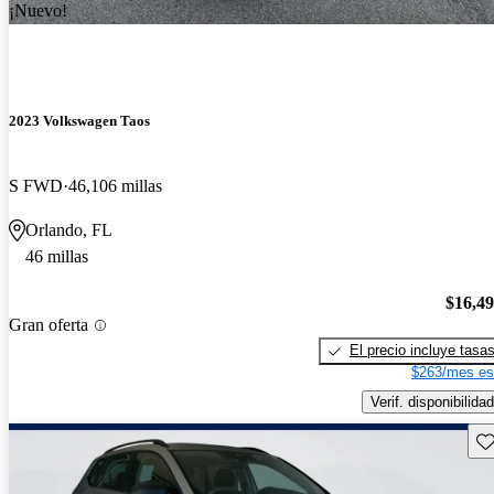
¡Nuevo!
2023 Volkswagen Taos
S FWD
46,106 millas
Orlando, FL
46 millas
$16,4
Gran oferta
El precio incluye tasa
$263/mes es
Verif. disponibilidad
Gu