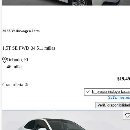
2023 Volkswagen Jetta
1.5T SE FWD
34,511 millas
Orlando, FL
46 millas
$19,4
Gran oferta
El precio incluye tasa
$319/mes es
Verif. disponibilidad
Gu