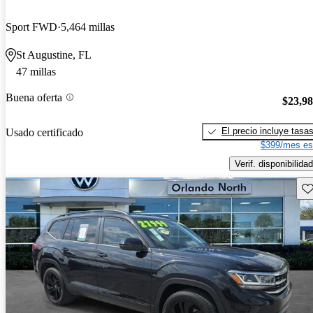
Sport FWD
5,464 millas
St Augustine, FL
47 millas
Buena oferta
$23,9
El precio incluye tasa
Usado certificado
$399/mes es
Verif. disponibilidad
Gu