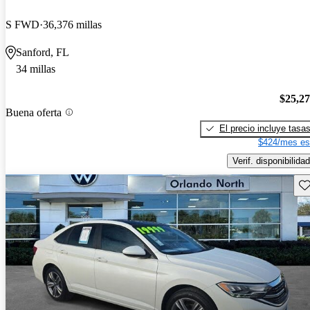
S FWD
36,376 millas
Sanford, FL
34 millas
$25,2
Buena oferta
El precio incluye tasa
$424/mes es
Verif. disponibilidad
Gu