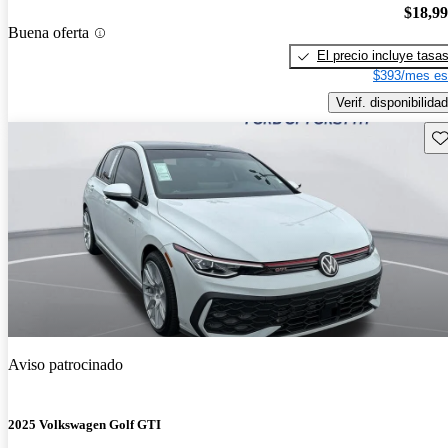
$18,9
Buena oferta
El precio incluye tasa
$393/mes es
Verif. disponibilidad
Gu
Aviso patrocinado
2025 Volkswagen Golf GTI