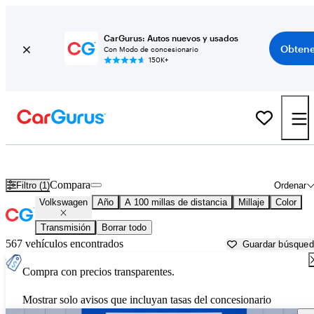
CarGurus: Autos nuevos y usados
Obtene
Con Modo de concesionario
150K+
Autos Volkswagen usados en venta cerca de
Columbus, GA
Compara
Filtro (1)
Ordenar
Volkswagen
Año
A 100 millas de distancia
Millaje
Color
Transmisión
Borrar todo
567 vehículos encontrados
Guardar búsque
Compra con precios transparentes.
Mostrar solo avisos que incluyan tasas del concesionario