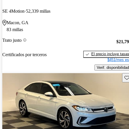
SE 4Motion
52,339 millas
Macon, GA
83 millas
Trato justo
$21,7
El precio incluye tasa
Certificados por terceros
$451/mes es
Verif. disponibilidad
Gu