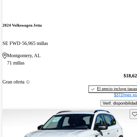
2024 Volkswagen Jetta
SE FWD
56,965 millas
Montgomery, AL
71 millas
$18,6
Gran oferta
El precio incluye tasa
$372/mes es
Verif. disponibilidad
Gu