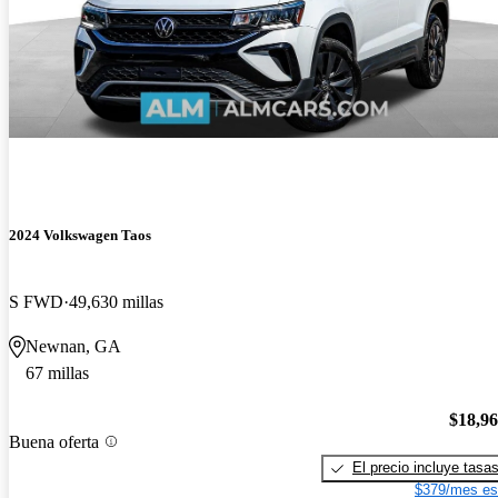
2024 Volkswagen Taos
S FWD
49,630 millas
Newnan, GA
67 millas
$18,9
Buena oferta
El precio incluye tasa
$379/mes es