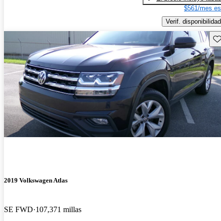
$561/mes es
Verif. disponibilidad
Gu
2019 Volkswagen Atlas
SE FWD
107,371 millas