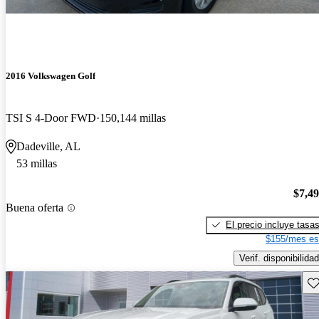
2016 Volkswagen Golf
TSI S 4-Door FWD
150,144 millas
Dadeville, AL
53 millas
$7,4
Buena oferta
El precio incluye tasa
$155/mes es
Verif. disponibilidad
Gu