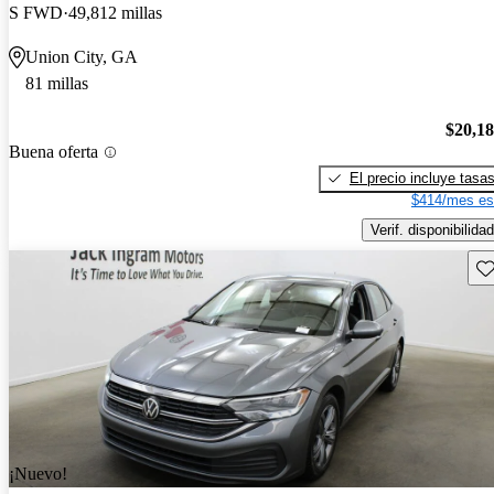
S FWD
49,812 millas
Union City, GA
81 millas
$20,1
Buena oferta
El precio incluye tasa
$414/mes es
Verif. disponibilidad
Gu
¡Nuevo!