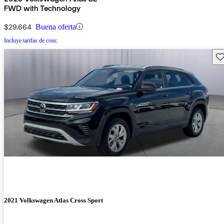
FWD with Technology
$29,664
Buena oferta
Incluye tarifas de conc.
Gu
2021 Volkswagen Atlas Cross Sport