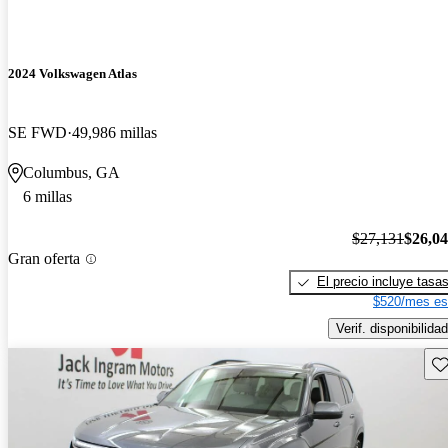
2024 Volkswagen Atlas
SE FWD
49,986 millas
Columbus, GA
6 millas
$27,131
$26,0
Gran oferta
El precio incluye tasa
$520/mes es
Verif. disponibilidad
Gu