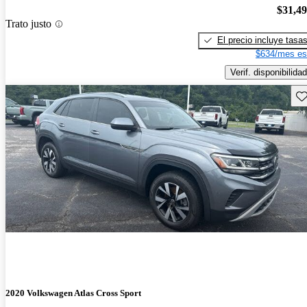
$31,4
Trato justo
El precio incluye tasa
$634/mes es
Verif. disponibilidad
Gu
2020 Volkswagen Atlas Cross Sport