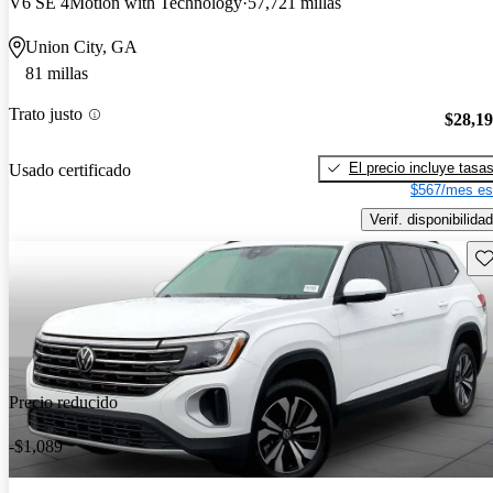
V6 SE 4Motion with Technology
57,721 millas
Union City, GA
81 millas
Trato justo
$28,1
El precio incluye tasa
Usado certificado
$567/mes es
Verif. disponibilidad
Gu
Precio reducido
-$1,089