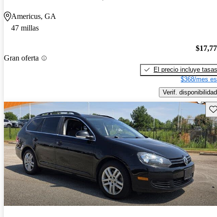
Americus, GA
47 millas
$17,7
Gran oferta
El precio incluye tasa
$368/mes es
Verif. disponibilidad
Gu