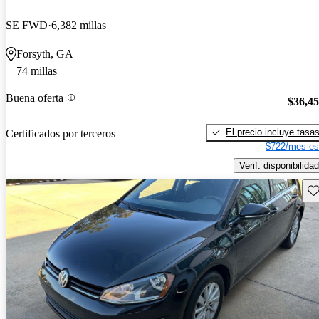
SE FWD
6,382 millas
Forsyth, GA
74 millas
Buena oferta
$36,4
El precio incluye tasa
Certificados por terceros
$722/mes es
Verif. disponibilidad
Gu