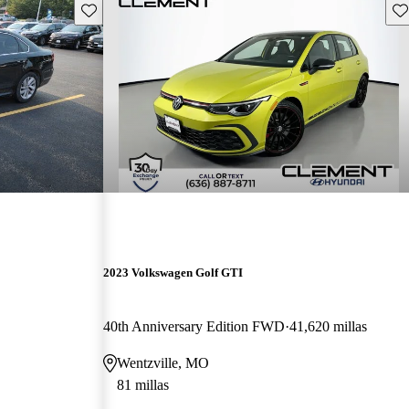
Guarda este Aviso
Gu
2023 Volkswagen Golf GTI
40th Anniversary Edition FWD
41,620 millas
Wentzville, MO
81 millas