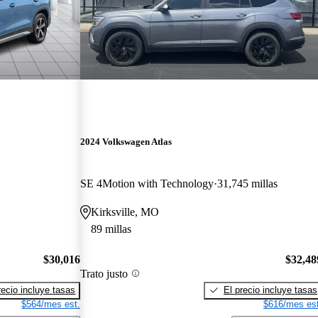
2024 Volkswagen Atlas
SE 4Motion with Technology
31,745 millas
Kirksville, MO
89 millas
$30,016
$32,48
Trato justo
recio incluye tasas
El precio incluye tasas
$564/mes est.
$616/mes est