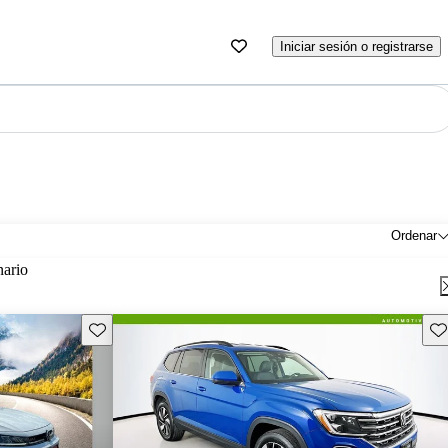
Iniciar sesión o registrarse
Ordenar
nario
Guarda este Aviso
Gu