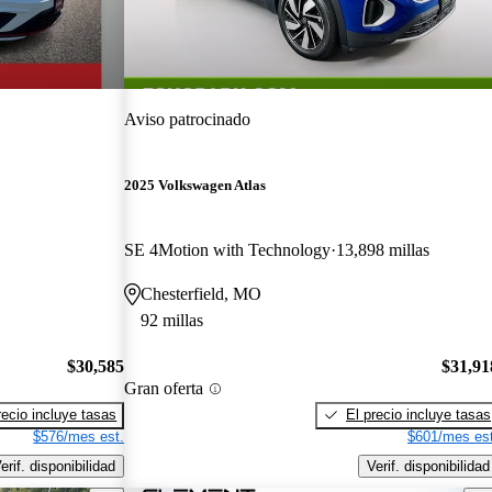
Aviso patrocinado
2025 Volkswagen Atlas
SE 4Motion with Technology
13,898 millas
Chesterfield, MO
92 millas
$30,585
$31,91
Gran oferta
recio incluye tasas
El precio incluye tasas
$576/mes est.
$601/mes est
erif. disponibilidad
Verif. disponibilidad