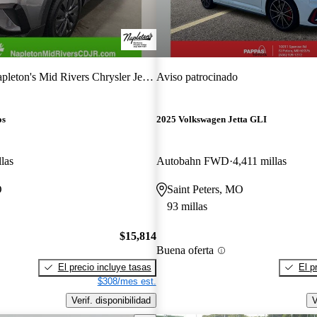
leton's Mid Rivers Chrysler Jeep Dodge Ram Fiat
Aviso patrocinado
os
2025 Volkswagen Jetta GLI
las
Autobahn FWD
4,411 millas
O
Saint Peters, MO
93 millas
$15,814
Buena oferta
El precio incluye tasas
El p
$308/mes est.
Verif. disponibilidad
V