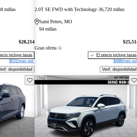
8 millas
2.0T SE FWD with Technology
36,720 millas
Saint Peters, MO
94 millas
$28,214
$25,51
Gran oferta
recio incluye tasas
El precio incluye tasas
$531/mes est.
$488/mes est
erif. disponibilidad
Verif. disponibilidad
Guarda este Aviso
Gu