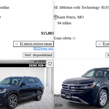
millas
SE 4Motion with Technology
30,93
O
Saint Peters, MO
94 millas
$15,883
Gran oferta
El precio incluye tasas
El p
$312/mes est.
Verif. disponibilidad
V
Guarda este Aviso
Precio reducido
-$500