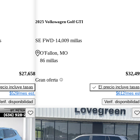
2025 Volkswagen Golf GTI
s
SE FWD
14,009 millas
O'Fallon, MO
86 millas
$27,658
$32,49
Gran oferta
recio incluye tasas
El precio incluye tasas
$529/mes est.
$612/mes est
erif. disponibilidad
Verif. disponibilidad
Guarda este Aviso
Gu