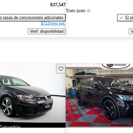
$37,547
Trato justo
n tasas de concesionario adicionales
El p
$712/mes est.
Verif. disponibilidad
V
Guarda este Aviso