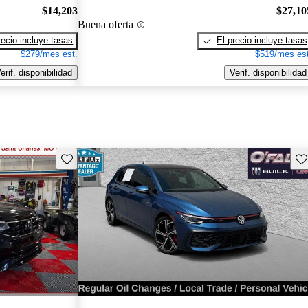
$14,203
$27,10
Buena oferta
recio incluye tasas
El precio incluye tasas
$279/mes est.
$519/mes est
erif. disponibilidad
Verif. disponibilidad
Guarda este Aviso
Gu