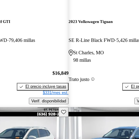
lf GTI
2023 Volkswagen Tiguan
FWD
79,406 millas
SE R-Line Black FWD
5,426 milla
St Charles, MO
98 millas
$16,849
Trato justo
El precio incluye tasas
El p
$331/mes est.
Verif. disponibilidad
V
Guarda este Aviso