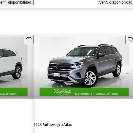
erif. disponibilidad
Verif. disponibilidad
Guarda este Aviso
Gu
2023 Volkswagen Atlas