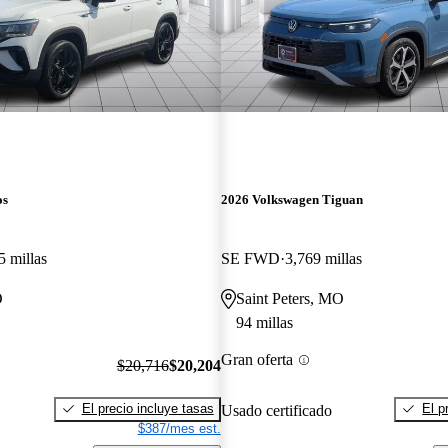
os
2026 Volkswagen Tiguan
5 millas
SE FWD
3,769 millas
O
Saint Peters, MO
94 millas
Gran oferta
$20,716
$20,204
El precio incluye tasas
El p
Usado certificado
$387/mes est.