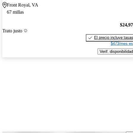
Front Royal, VA
67 millas
$24,9
Trato justo
El precio incluye tasa
$473/mes es
Verif. disponibilidad