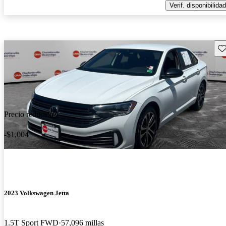
Verif. disponibilidad
Gu
Precio reducido
-$1,004
2023 Volkswagen Jetta
1.5T Sport FWD
57,096 millas