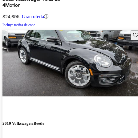
4Motion
$24,695
Gran oferta
Incluye tarifas de conc.
Gu
2019 Volkswagen Beetle