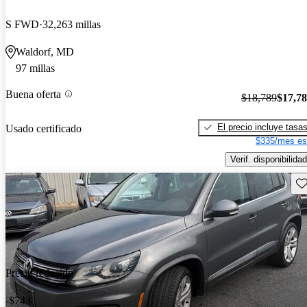
S FWD
32,263 millas
Waldorf, MD
97 millas
Buena oferta
$18,789
$17,7
El precio incluye tasa
Usado certificado
$335/mes es
Verif. disponibilidad
Gu
Precio reducido
-$743