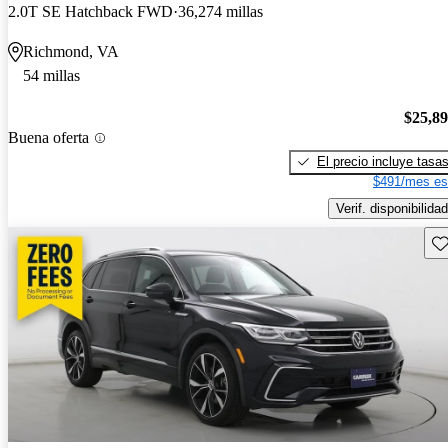
2.0T SE Hatchback FWD
36,274 millas
Richmond, VA
54 millas
$25,8
Buena oferta
El precio incluye tasa
$491/mes es
Verif. disponibilidad
Gu