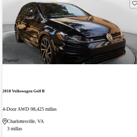
Gu
¡Nuevo!
2018 Volkswagen Golf R
4-Door AWD
98,425 millas
Charlottesville, VA
3 millas