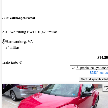
2019 Volkswagen Passat
2.0T Wolfsburg FWD
91,479 millas
Harrisonburg, VA
34 millas
$14,8
Trato justo
El precio incluye tasa
$283/mes es
Verif. disponibilidad
Gu