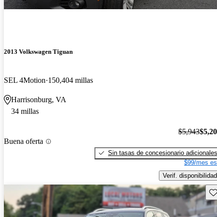
2013 Volkswagen Tiguan
SEL 4Motion
150,404 millas
Harrisonburg, VA
34 millas
$5,943
$5,2
Buena oferta
Sin tasas de concesionario adicionale
$99/mes es
Verif. disponibilidad
Gu