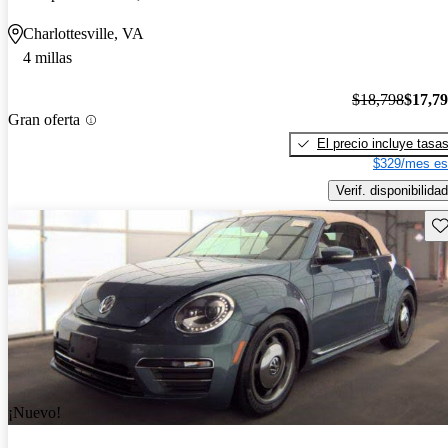
Charlottesville, VA
4 millas
$18,798
$17,7
Gran oferta
El precio incluye tasa
$329/mes es
Verif. disponibilidad
Gu
¡Nuevo!