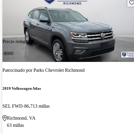
Gu
Precio reducido
-$600
Patrocinado por
Parks Chevrolet Richmond
2019 Volkswagen Atlas
SEL FWD
86,713 millas
Richmond, VA
63 millas