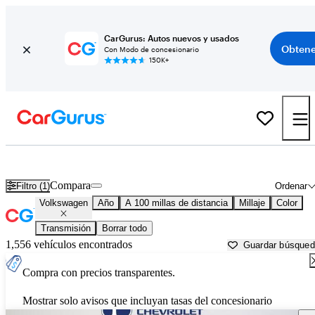
CarGurus: Autos nuevos y usados
Obtene
Con Modo de concesionario
150K+
Autos Volkswagen usados en venta cerca de
Charlottesville, VA
Compara
Filtro (1)
Ordenar
Volkswagen
Año
A 100 millas de distancia
Millaje
Color
Transmisión
Borrar todo
1,556 vehículos encontrados
Guardar búsque
Compra con precios transparentes.
Mostrar solo avisos que incluyan tasas del concesionario