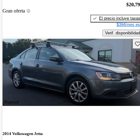
$20,7
Gran oferta
El precio incluye tasa
$394/mes es
Verif. disponibilidad
Gu
¡Nuevo!
2014 Volkswagen Jetta