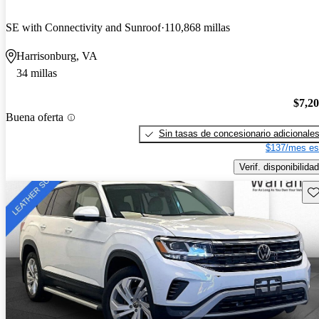
SE with Connectivity and Sunroof
110,868 millas
Harrisonburg, VA
34 millas
$7,2
Buena oferta
Sin tasas de concesionario adicionale
$137/mes es
Verif. disponibilidad
Gu