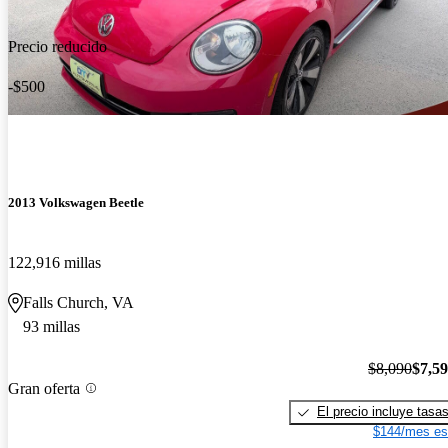
Precio reducido
-$500
2013 Volkswagen Beetle
122,916 millas
Falls Church, VA
93 millas
$8,090
$7,5
Gran oferta
El precio incluye tasa
$144/mes es