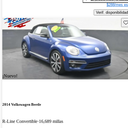
$288/mes es
Verif. disponibilidad
Gu
¡Nuevo!
2014 Volkswagen Beetle
R-Line Convertible
16,689 millas