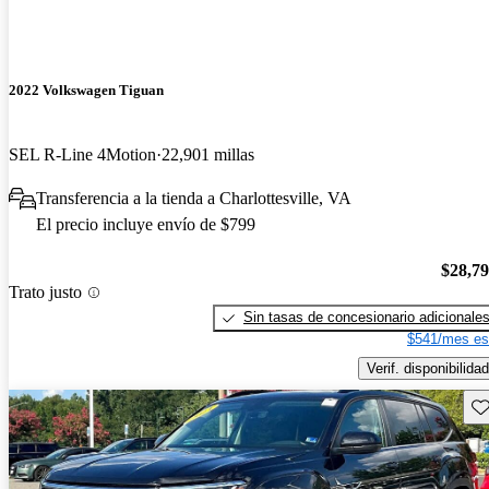
2022 Volkswagen Tiguan
SEL R-Line 4Motion
22,901 millas
Transferencia a la tienda a Charlottesville, VA
El precio incluye envío de $799
$28,7
Trato justo
Sin tasas de concesionario adicionale
$541/mes es
Verif. disponibilidad
Gu