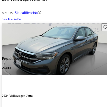
$7,995
Sin calificación
Se aplican tarifas
Gu
Precio reducido
-$400
2024 Volkswagen Jetta