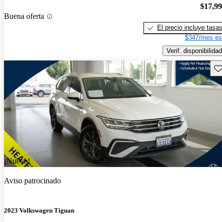
$17,9
Buena oferta
El precio incluye tasa
$347/mes es
Verif. disponibilidad
Gu
¡Nuevo!
Aviso patrocinado
2023 Volkswagen Tiguan