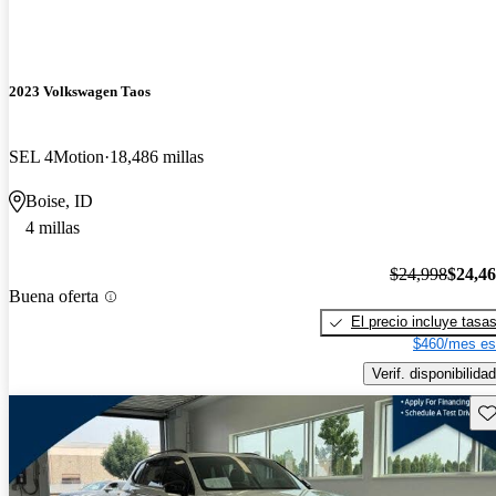
2023 Volkswagen Taos
SEL 4Motion
18,486 millas
Boise, ID
4 millas
$24,998
$24,4
Buena oferta
El precio incluye tasa
$460/mes es
Verif. disponibilidad
Gu