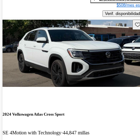
$508/mes es
Verif. disponibilidad
Gu
2024 Volkswagen Atlas Cross Sport
SE 4Motion with Technology
44,847 millas