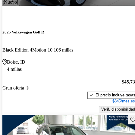
¡Nuevo!
2025 Volkswagen Golf R
Black Edition 4Motion
10,106 millas
Boise, ID
4 millas
$45,7
Gran oferta
El precio incluye tasa
$845/mes es
Verif. disponibilidad
Gu