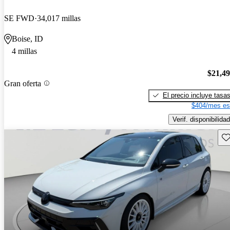
SE FWD
34,017 millas
Boise, ID
4 millas
$21,4
Gran oferta
El precio incluye tasa
$404/mes es
Verif. disponibilidad
Gu