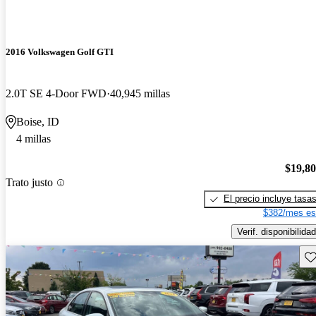
2016 Volkswagen Golf GTI
2.0T SE 4-Door FWD
40,945 millas
Boise, ID
4 millas
$19,8
Trato justo
El precio incluye tasa
$382/mes es
Verif. disponibilidad
Gu