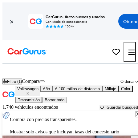
CarGurus: Autos nuevos y usados
Obtene
Con Modo de concesionario
150K+
Autos Volkswagen usados en venta cerca de
Boise, ID
Compara
Filtro (1)
Ordenar
Volkswagen
Año
A 100 millas de distancia
Millaje
Color
Transmisión
Borrar todo
1,740 vehículos encontrados
Guardar búsque
Compra con precios transparentes.
Mostrar solo avisos que incluyan tasas del concesionario