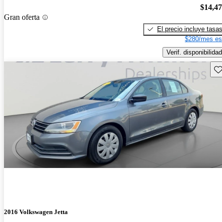
$14,4
Gran oferta
El precio incluye tasa
$280/mes es
Verif. disponibilidad
Gu
2016 Volkswagen Jetta