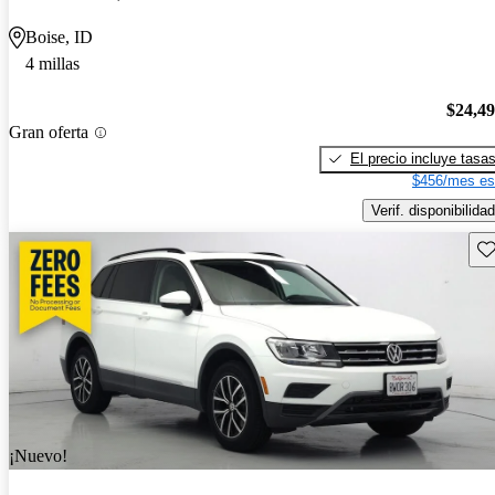
Boise, ID
4 millas
$24,4
Gran oferta
El precio incluye tasa
$456/mes es
Verif. disponibilidad
Gu
¡Nuevo!