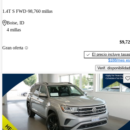
1.4T S FWD
98,760 millas
Boise, ID
4 millas
$9,7
Gran oferta
El precio incluye tasa
$188/mes es
Verif. disponibilidad
Gu