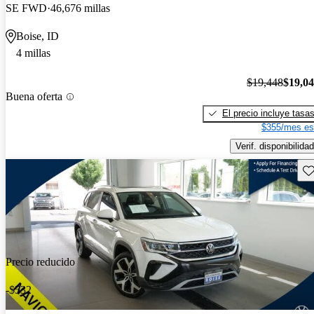
SE FWD
46,676 millas
Boise, ID
4 millas
$19,448
$19,0
Buena oferta
El precio incluye tasa
$355/mes es
Verif. disponibilidad
Gu
Precio reducido
-$532