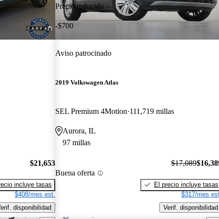
Precio reducido
-$700
Aviso patrocinado
2019 Volkswagen Atlas
SEL Premium 4Motion
111,719 millas
Aurora, IL
97 millas
$21,653
$17,089
$16,38
Buena oferta
recio incluye tasas
El precio incluye tasas
$408/mes est.
$317/mes est
erif. disponibilidad
Verif. disponibilidad