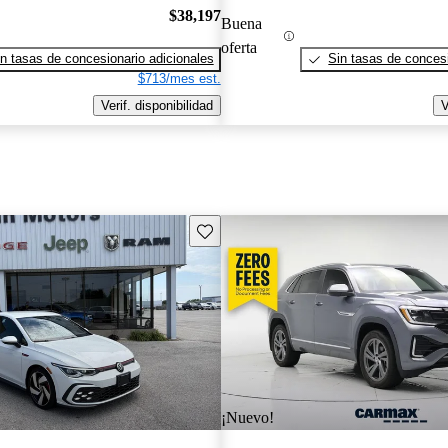
$38,197
Buena
oferta
n tasas de concesionario adicionales
Sin tasas de concesi
$713/mes est.
Verif. disponibilidad
V
Guarda este Aviso
¡Nuevo!