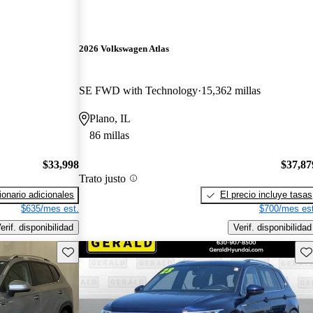
2026 Volkswagen Atlas
SE FWD with Technology
15,362 millas
Plano, IL
86 millas
$33,998
$37,87
Trato justo
onario adicionales
El precio incluye tasas
$635/mes est.
$700/mes est
erif. disponibilidad
Verif. disponibilidad
Guarda este Aviso
Gu