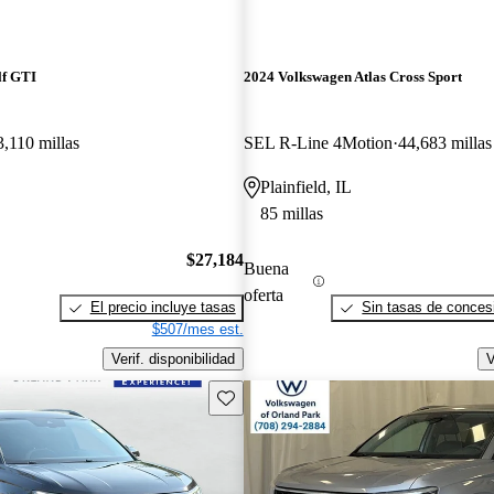
lf GTI
2024 Volkswagen Atlas Cross Sport
3,110 millas
SEL R-Line 4Motion
44,683 millas
Plainfield, IL
85 millas
$27,184
Buena
oferta
El precio incluye tasas
Sin tasas de concesi
$507/mes est.
Verif. disponibilidad
V
Guarda este Aviso