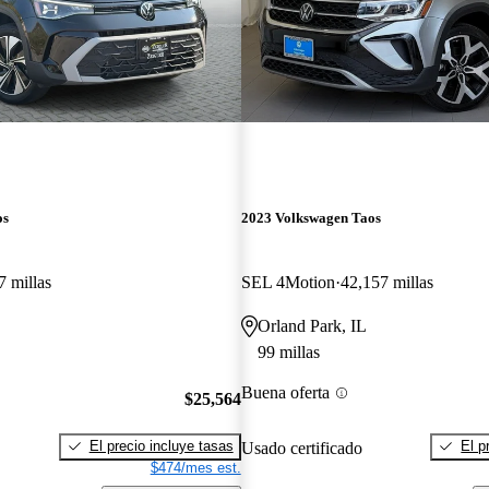
os
2023 Volkswagen Taos
7 millas
SEL 4Motion
42,157 millas
Orland Park, IL
99 millas
Buena oferta
$25,564
El precio incluye tasas
El p
Usado certificado
$474/mes est.