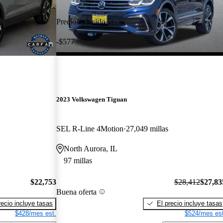
Precio reducido
-$577
2023 Volkswagen Tiguan
SEL R-Line 4Motion
27,049 millas
North Aurora, IL
97 millas
$22,753
$28,412
$27,83
Buena oferta
recio incluye tasas
El precio incluye tasas
$428/mes est.
$524/mes est