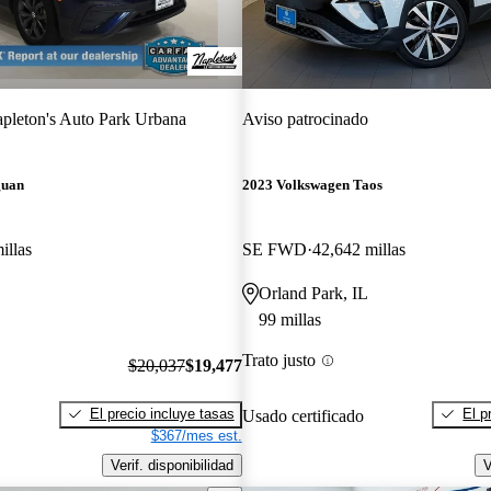
pleton's Auto Park Urbana
Aviso patrocinado
guan
2023 Volkswagen Taos
illas
SE FWD
42,642 millas
Orland Park, IL
99 millas
Trato justo
$20,037
$19,477
El precio incluye tasas
El p
Usado certificado
$367/mes est.
Verif. disponibilidad
V