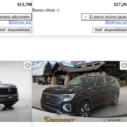
$13,700
$27,29
Buena oferta
onario adicionales
El precio incluye tasas
$263/mes est.
$504/mes est
erif. disponibilidad
Verif. disponibilidad
Guarda este Aviso
Gu