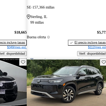
SE
157,366 millas
Sterling, IL
99 millas
$18,665
$5,77
Buena oferta
recio incluye tasas
El precio incluye tasas
$349/mes est.
$112/mes est
erif. disponibilidad
Verif. disponibilidad
Guarda este Aviso
Gu