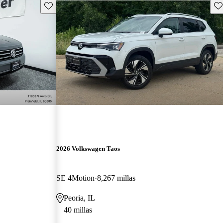
Guarda este Aviso
Gu
2026 Volkswagen Taos
SE 4Motion
8,267 millas
Peoria, IL
40 millas