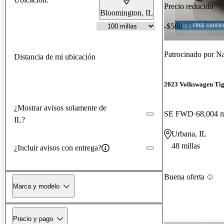
Precio reducido
Bloomington, IL
-$560
Patrocinado por
Na
Distancia de mi ubicación
2023 Volkswagen Ti
¿Mostrar avisos solamente de
SE FWD
68,004 m
IL?
Urbana, IL
48 millas
¿Incluir avisos con entrega?
Buena oferta
Marca y modelo
Precio y pago