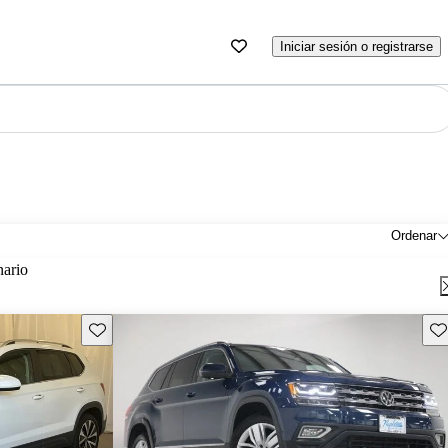
Iniciar sesión o registrarse
Ordenar
nario
Guarda este Aviso
Gu