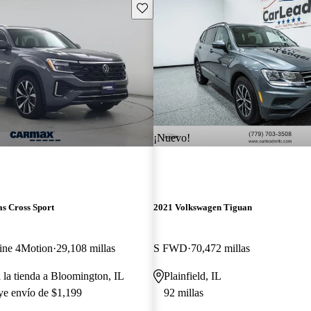
Guarda este Aviso
¡Nuevo!
s Cross Sport
2021 Volkswagen Tiguan
ine 4Motion
29,108 millas
S FWD
70,472 millas
a la tienda a Bloomington, IL
Plainfield, IL
uye envío de $1,199
92 millas