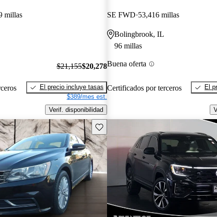
9 millas
SE FWD
53,416 millas
Bolingbrook, IL
96 millas
Buena oferta
$21,155
$20,278
El precio incluye tasas
El p
rceros
Certificados por terceros
$389/mes est.
Verif. disponibilidad
V
Guarda este Aviso