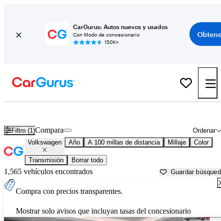
CarGurus: Autos nuevos y usados
Obtene
Con Modo de concesionario
150K+
Autos Volkswagen usados en venta cerca de
Ardmore, OK
Compara
Filtro (1)
Ordenar
Volkswagen
Año
A 100 millas de distancia
Millaje
Color
Transmisión
Borrar todo
1,565 vehículos encontrados
Guardar búsque
Compra con precios transparentes.
Mostrar solo avisos que incluyan tasas del concesionario