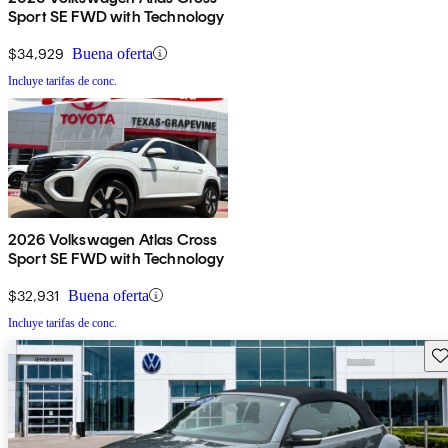
Sport SE FWD with Technology
$34,929
Buena oferta
Incluye tarifas de conc.
2026 Volkswagen Atlas Cross
Sport SE FWD with Technology
$32,931
Buena oferta
Incluye tarifas de conc.
Gu