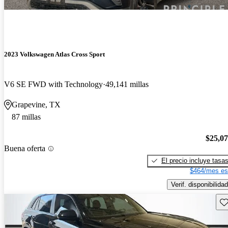
2023 Volkswagen Atlas Cross Sport
V6 SE FWD with Technology
49,141 millas
Grapevine, TX
87 millas
$25,0
Buena oferta
El precio incluye tasa
$464/mes es
Verif. disponibilidad
Gu