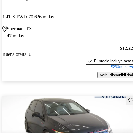
1.4T S FWD
70,626 millas
Sherman, TX
47 millas
$12,2
Buena oferta
El precio incluye tasa
$233/mes es
Verif. disponibilidad
Gu