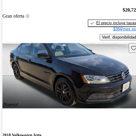
$20,7
Gran oferta
El precio incluye tasa
$384/mes es
Verif. disponibilidad
Gu
¡Nuevo!
2018 Volkswagen Jetta