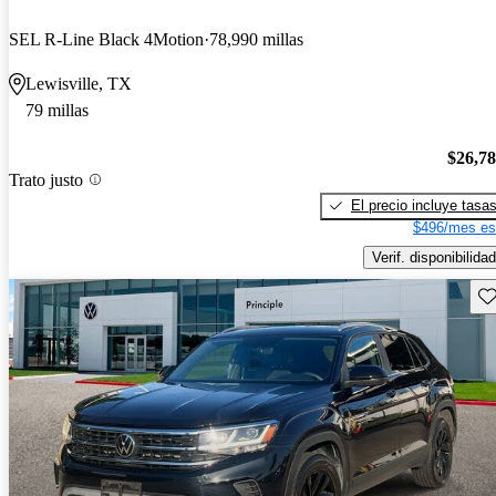
SEL R-Line Black 4Motion
78,990 millas
Lewisville, TX
79 millas
$26,7
Trato justo
El precio incluye tasa
$496/mes es
Verif. disponibilidad
Gu