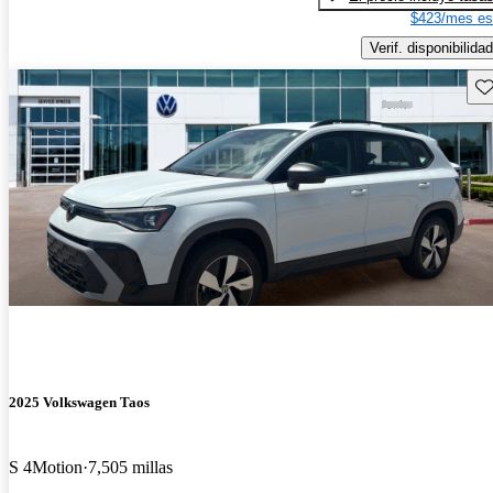
$423/mes es
Verif. disponibilidad
Gu
2025 Volkswagen Taos
S 4Motion
7,505 millas