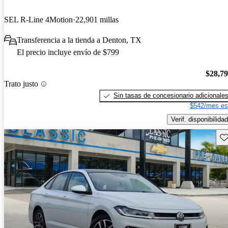
SEL R-Line 4Motion
22,901 millas
Transferencia a la tienda a Denton, TX
El precio incluye envío de $799
$28,7
Trato justo
Sin tasas de concesionario adicionale
$542/mes es
Verif. disponibilidad
Gu