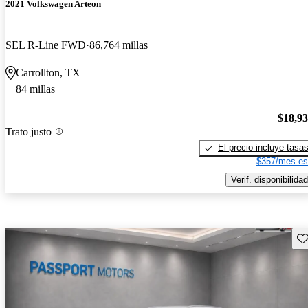
2021 Volkswagen Arteon
SEL R-Line FWD
86,764 millas
Carrollton, TX
84 millas
$18,9
Trato justo
El precio incluye tasa
$357/mes es
Verif. disponibilidad
Gu