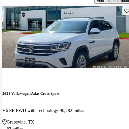
Verif. disponibilidad
Gu
2021 Volkswagen Atlas Cross Sport
V6 SE FWD with Technology
96,282 millas
Grapevine, TX
87 millas