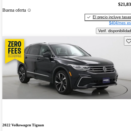
$21,8
Buena oferta
El precio incluye tasa
$404/mes es
Verif. disponibilidad
Gu
2022 Volkswagen Tiguan