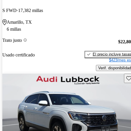
S FWD
17,382 millas
Amarillo, TX
6 millas
Trato justo
$22,8
El precio incluye tasa
Usado certificado
$423/mes es
Verif. disponibilidad
Gu