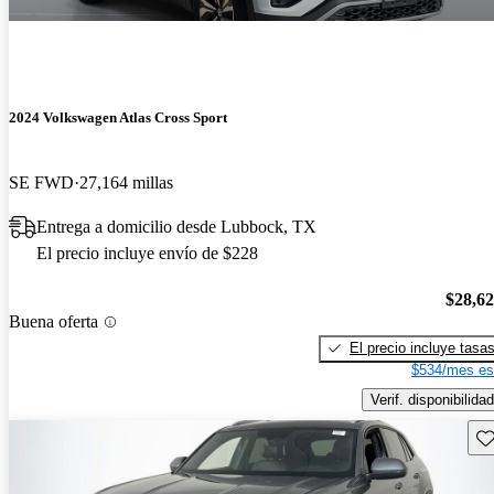
2024 Volkswagen Atlas Cross Sport
SE FWD
27,164 millas
Entrega a domicilio desde Lubbock, TX
El precio incluye envío de $228
$28,6
Buena oferta
El precio incluye tasa
$534/mes es
Verif. disponibilidad
Gu