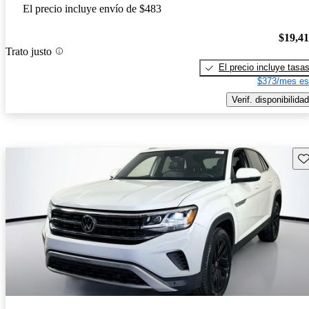
El precio incluye envío de $483
$19,4
Trato justo
El precio incluye tasa
$373/mes es
Verif. disponibilidad
Gu