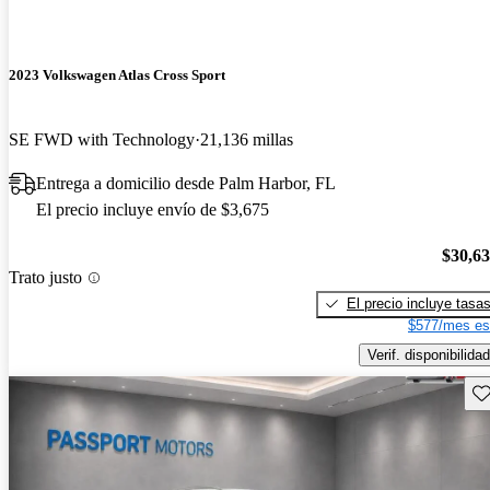
2023 Volkswagen Atlas Cross Sport
SE FWD with Technology
21,136 millas
Entrega a domicilio desde Palm Harbor, FL
El precio incluye envío de $3,675
$30,6
Trato justo
El precio incluye tasa
$577/mes es
Verif. disponibilidad
Gu