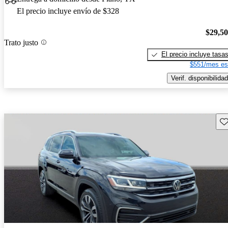
El precio incluye envío de $328
$29,5
Trato justo
El precio incluye tasa
$551/mes es
Verif. disponibilidad
Gu