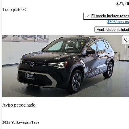
$21,2
Trato justo
El precio incluye tasa
$393/mes es
Verif. disponibilidad
Gu
Aviso patrocinado
2025 Volkswagen Taos