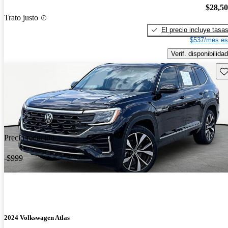
$28,5
Trato justo
El precio incluye tasa
$537/mes es
Verif. disponibilidad
Gu
Precio reducido
-$999
2024 Volkswagen Atlas