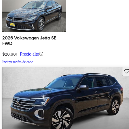
2026 Volkswagen Jetta SE
FWD
$26,661
Precio alto
Incluye tarifas de conc.
Gu