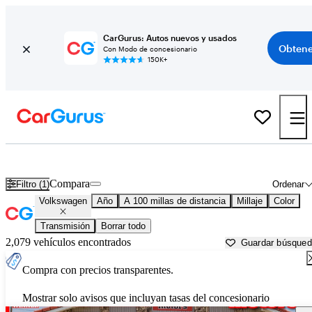
CarGurus: Autos nuevos y usados
Obtene
Con Modo de concesionario
150K+
Autos Volkswagen usados en venta cerca de
Amarillo, TX
Compara
Filtro (1)
Ordenar
Volkswagen
Año
A 100 millas de distancia
Millaje
Color
Transmisión
Borrar todo
2,079 vehículos encontrados
Guardar búsque
Compra con precios transparentes.
Mostrar solo avisos que incluyan tasas del concesionario