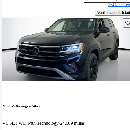
$541/mes es
Verif. disponibilidad
Gu
2023 Volkswagen Atlas
V6 SE FWD with Technology
24,689 millas