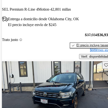
SEL Premium R-Line 4Motion
42,801 millas
Entrega a domicilio desde Oklahoma City, OK
El precio incluye envío de $245
$37,934
$36,9
Trato justo
El precio incluye tasa
$689/mes es
Verif. disponibilidad
Gu