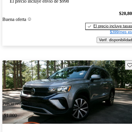
El precio incluye envío de $998
$20,8
Buena oferta
El precio incluye tasa
$399/mes es
Verif. disponibilidad
Gu
Precio reducido
-$1,000