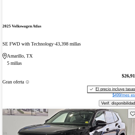
2025 Volkswagen Atlas
SE FWD with Technology
43,398 millas
Amarillo, TX
5 millas
$26,9
Gran oferta
El precio incluye tasa
$499/mes es
Verif. disponibilidad
Gu