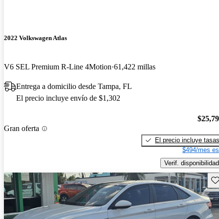
2022 Volkswagen Atlas
V6 SEL Premium R-Line 4Motion
61,422 millas
Entrega a domicilio desde Tampa, FL
El precio incluye envío de $1,302
$25,7
Gran oferta
El precio incluye tasa
$494/mes es
Verif. disponibilidad
Gu