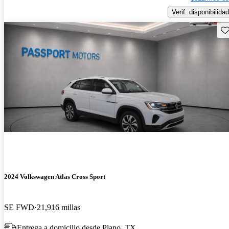
Verif. disponibilidad
Gu
2024 Volkswagen Atlas Cross Sport
SE FWD
21,916 millas
Entrega a domicilio desde Plano, TX