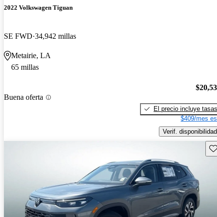
2022 Volkswagen Tiguan
SE FWD
34,942 millas
Metairie, LA
65 millas
$20,5
Buena oferta
El precio incluye tasa
$409/mes es
Verif. disponibilidad
Gu