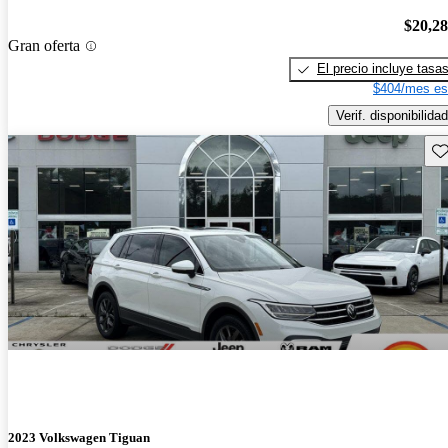
$20,2
Gran oferta
El precio incluye tasa
$404/mes es
Verif. disponibilidad
Gu
2023 Volkswagen Tiguan