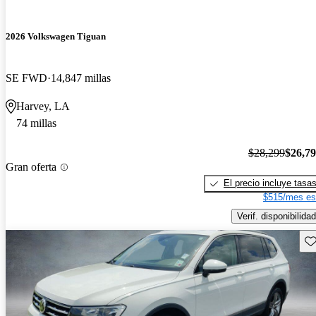
2026 Volkswagen Tiguan
SE FWD
14,847 millas
Harvey, LA
74 millas
$28,299
$26,7
Gran oferta
El precio incluye tasa
$515/mes es
Verif. disponibilidad
Gu