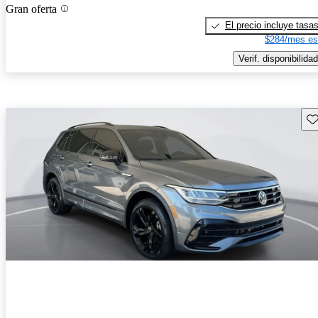
Gran oferta
El precio incluye tasa
$284/mes es
Verif. disponibilidad
Gu