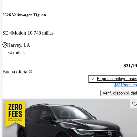
2026 Volkswagen Tiguan
SE 4Motion
10,748 millas
Harvey, LA
74 millas
$31,7
Buena oferta
El precio incluye tasa
$611/mes es
Verif. disponibilidad
Gu