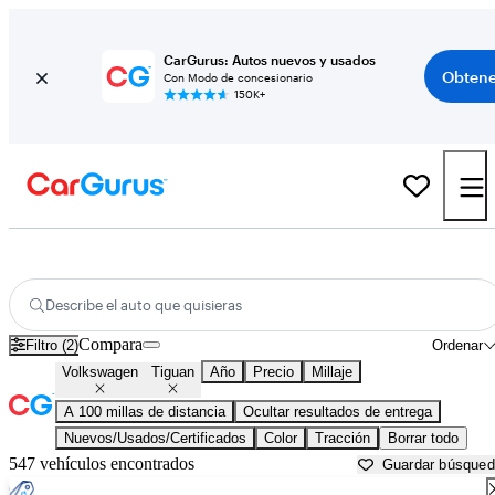
CarGurus: Autos nuevos y usados
Obtene
Con Modo de concesionario
150K+
Volkswagen Tiguan usados en venta cerca de
Baton Rouge, LA
Describe el auto que quisieras
Compara
Filtro (2)
Ordenar
Volkswagen
Tiguan
Año
Precio
Millaje
A 100 millas de distancia
Ocultar resultados de entrega
Nuevos/Usados/Certificados
Color
Tracción
Borrar todo
547 vehículos encontrados
Guardar búsque