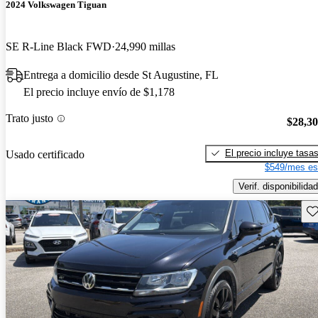
2024 Volkswagen Tiguan
SE R-Line Black FWD
24,990 millas
Entrega a domicilio desde St Augustine, FL
El precio incluye envío de $1,178
Trato justo
$28,3
El precio incluye tasa
Usado certificado
$549/mes es
Verif. disponibilidad
Gu