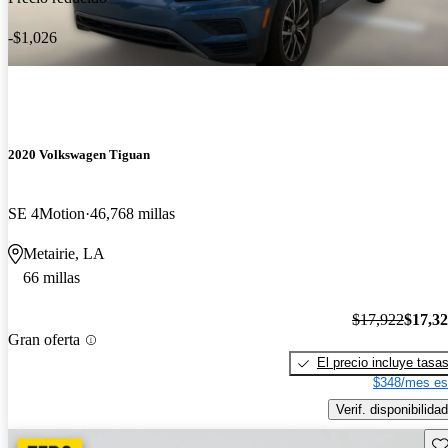
-$1,026
2020 Volkswagen Tiguan
SE 4Motion
46,768 millas
Metairie, LA
66 millas
$17,922
$17,3
Gran oferta
El precio incluye tasa
$348/mes es
Verif. disponibilidad
Gu