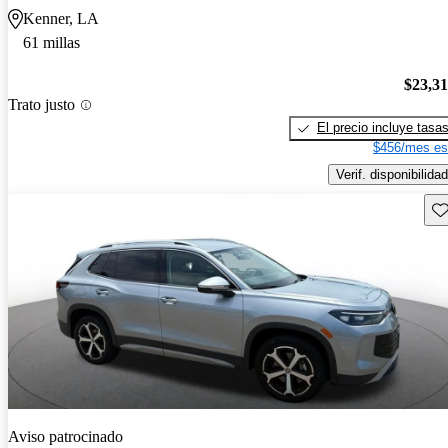
Kenner, LA
61 millas
$23,3
Trato justo
El precio incluye tasa
$456/mes es
Verif. disponibilidad
Gu
Aviso patrocinado