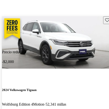
Gu
Precio reducido
-$2,000
2024 Volkswagen Tiguan
Wolfsburg Edition 4Motion
52,341 millas