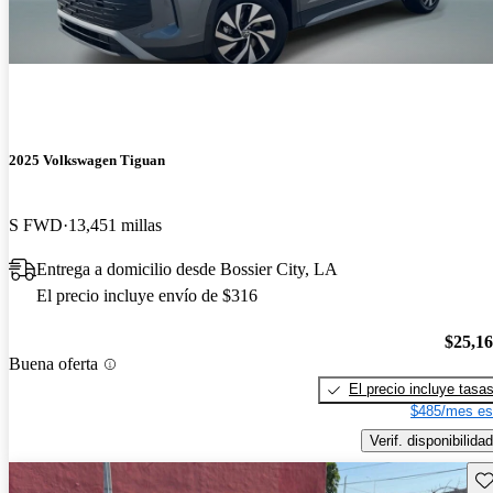
2025 Volkswagen Tiguan
S FWD
13,451 millas
Entrega a domicilio desde Bossier City, LA
El precio incluye envío de $316
$25,1
Buena oferta
El precio incluye tasa
$485/mes es
Verif. disponibilidad
Gu