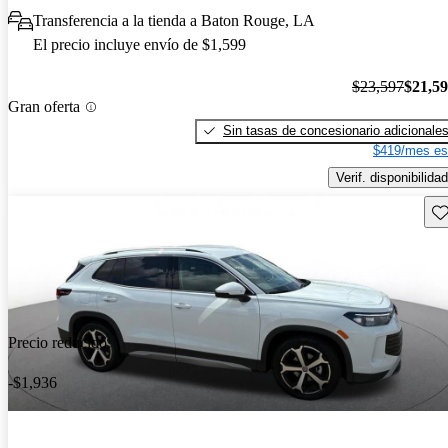
Transferencia a la tienda a Baton Rouge, LA
El precio incluye envío de $1,599
$23,597
$21,5
Gran oferta
Sin tasas de concesionario adicionale
$419/mes es
Verif. disponibilidad
Gu
Precio reducido
-$1,936