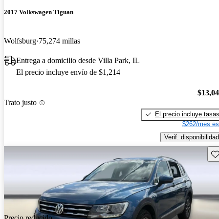
2017 Volkswagen Tiguan
Wolfsburg
75,274 millas
Entrega a domicilio desde Villa Park, IL
El precio incluye envío de $1,214
$13,0
Trato justo
El precio incluye tasa
$262/mes es
Verif. disponibilidad
Gu
Precio reducido