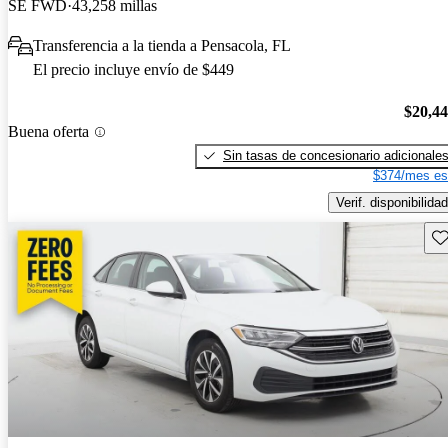
SE FWD
43,258 millas
Transferencia a la tienda a Pensacola, FL
El precio incluye envío de $449
$20,4
Buena oferta
Sin tasas de concesionario adicionale
$374/mes es
Verif. disponibilidad
Gu