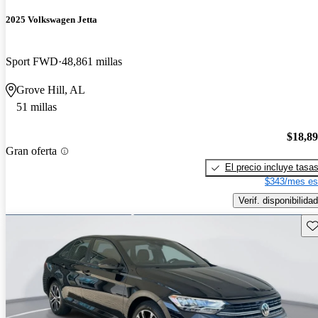
2025 Volkswagen Jetta
Sport FWD
48,861 millas
Grove Hill, AL
51 millas
$18,8
Gran oferta
El precio incluye tasa
$343/mes es
Verif. disponibilidad
Gu