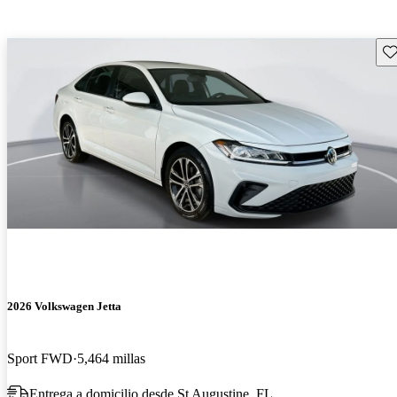
Gu
2026 Volkswagen Jetta
Sport FWD
5,464 millas
Entrega a domicilio desde St Augustine, FL