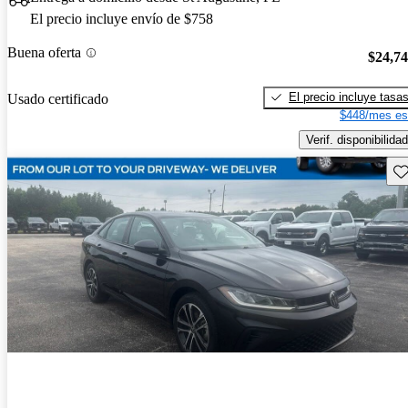
El precio incluye envío de $758
Buena oferta
$24,7
El precio incluye tasa
Usado certificado
$448/mes es
Verif. disponibilidad
Gu