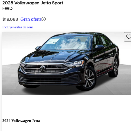
2025 Volkswagen Jetta Sport
FWD
$19,088
Gran oferta
Incluye tarifas de conc.
Gu
2024 Volkswagen Jetta