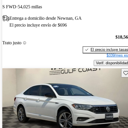
S FWD
54,025 millas
Entrega a domicilio desde Newnan, GA
El precio incluye envío de $696
$18,5
Trato justo
El precio incluye tasa
$339/mes es
Verif. disponibilidad
Gu