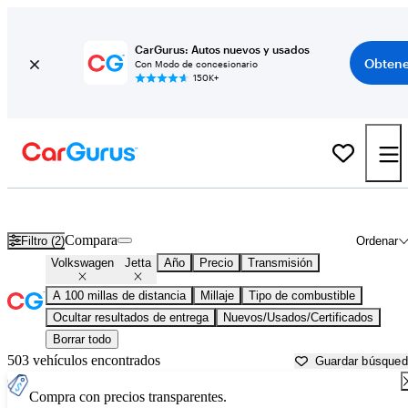
CarGurus: Autos nuevos y usados
Obtene
Con Modo de concesionario
150K+
Volkswagen Jetta usados en venta cerca de
Atmore, AL
Compara
Filtro (2)
Ordenar
Volkswagen
Jetta
Año
Precio
Transmisión
A 100 millas de distancia
Millaje
Tipo de combustible
Ocultar resultados de entrega
Nuevos/Usados/Certificados
Borrar todo
503 vehículos encontrados
Guardar búsque
Compra con precios transparentes.