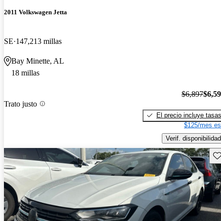
2011 Volkswagen Jetta
SE
147,213 millas
Bay Minette, AL
18 millas
$6,897
$6,5
Trato justo
El precio incluye tasa
$125/mes es
Verif. disponibilidad
Gu