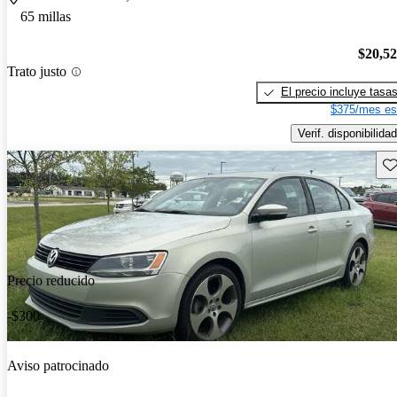
65 millas
$20,5
Trato justo
El precio incluye tasa
$375/mes es
Verif. disponibilidad
Gu
Precio reducido
-$300
Aviso patrocinado