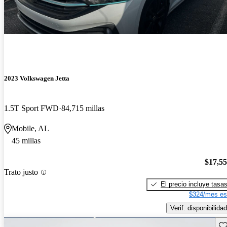
2023 Volkswagen Jetta
1.5T Sport FWD
84,715 millas
Mobile, AL
45 millas
$17,5
Trato justo
El precio incluye tasa
$324/mes es
Verif. disponibilidad
Gu