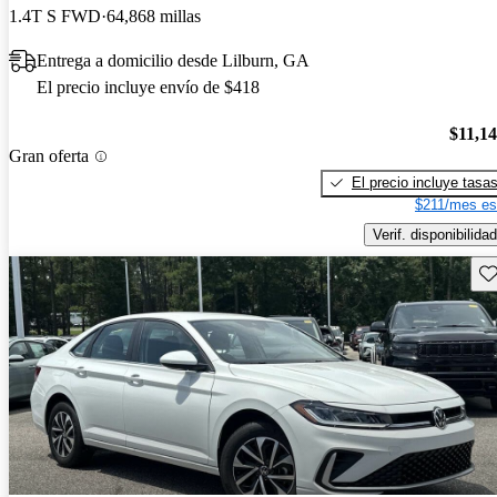
1.4T S FWD
64,868 millas
Entrega a domicilio desde Lilburn, GA
El precio incluye envío de $418
$11,1
Gran oferta
El precio incluye tasa
$211/mes es
Verif. disponibilidad
Gu