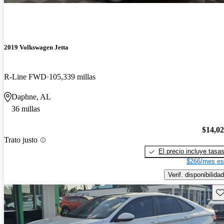
2019 Volkswagen Jetta
R-Line FWD
105,339 millas
Daphne, AL
36 millas
$14,0
Trato justo
El precio incluye tasa
$266/mes es
Verif. disponibilidad
Gu