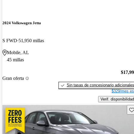
2024 Volkswagen Jetta
S FWD
51,950 millas
Mobile, AL
45 millas
$17,9
Gran oferta
Sin tasas de concesionario adicionale
$329/mes es
Verif. disponibilidad
Gu