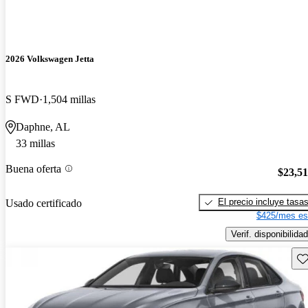
2026 Volkswagen Jetta
S FWD
1,504 millas
Daphne, AL
33 millas
Buena oferta
$23,5
El precio incluye tasa
Usado certificado
$425/mes es
Verif. disponibilidad
Gu