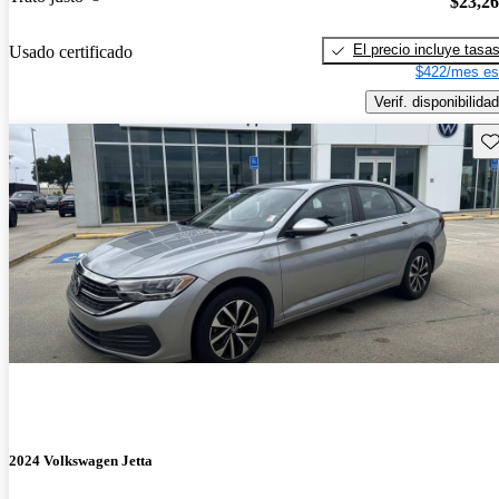
$23,2
El precio incluye tasa
Usado certificado
$422/mes es
Verif. disponibilidad
Gu
2024 Volkswagen Jetta