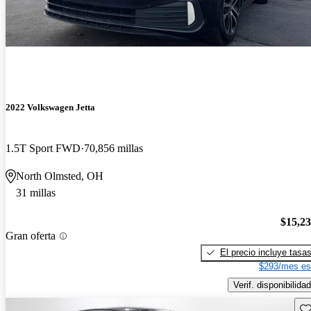
2022 Volkswagen Jetta
1.5T Sport FWD
70,856 millas
North Olmsted, OH
31 millas
$15,2
Gran oferta
El precio incluye tasa
$293/mes es
Verif. disponibilidad
Gu