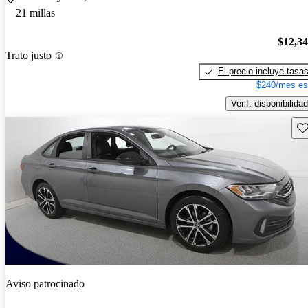
21 millas
$12,3
Trato justo
El precio incluye tasa
$240/mes es
Verif. disponibilidad
Gu
Aviso patrocinado