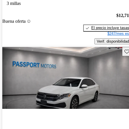
3 millas
$12,7
Buena oferta
El precio incluye tasa
$247/mes es
Verif. disponibilidad
Gu