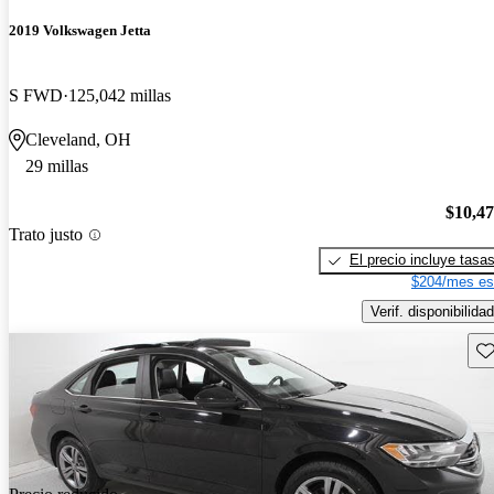
2019 Volkswagen Jetta
S FWD
125,042 millas
Cleveland, OH
29 millas
$10,4
Trato justo
El precio incluye tasa
$204/mes es
Verif. disponibilidad
Gu