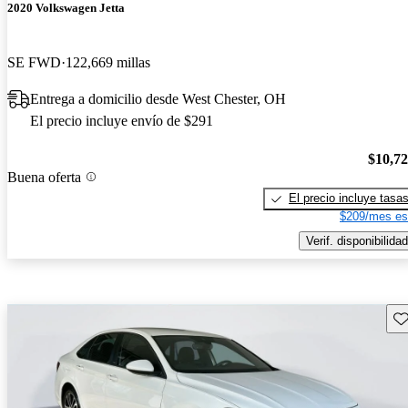
2020 Volkswagen Jetta
SE FWD
122,669 millas
Entrega a domicilio desde West Chester, OH
El precio incluye envío de $291
$10,7
Buena oferta
El precio incluye tasa
$209/mes es
Verif. disponibilidad
Gu