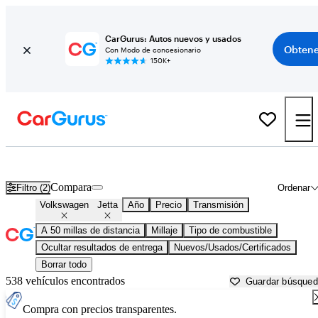
CarGurus: Autos nuevos y usados
Obtene
Con Modo de concesionario
150K+
Volkswagen Jetta usados en venta cerca de
Akron, OH
Compara
Filtro (2)
Ordenar
Volkswagen
Jetta
Año
Precio
Transmisión
A 50 millas de distancia
Millaje
Tipo de combustible
Ocultar resultados de entrega
Nuevos/Usados/Certificados
Borrar todo
538 vehículos encontrados
Guardar búsque
Compra con precios transparentes.