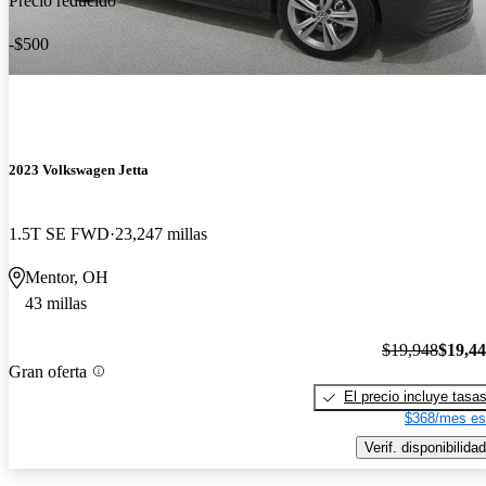
Precio reducido
-$500
2023 Volkswagen Jetta
1.5T SE FWD
23,247 millas
Mentor, OH
43 millas
$19,948
$19,4
Gran oferta
El precio incluye tasa
$368/mes es
Verif. disponibilidad