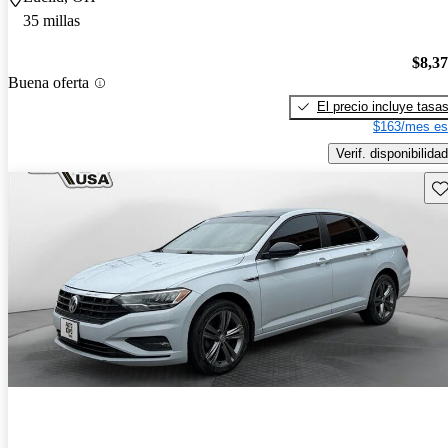
35 millas
$8,3
Buena oferta
El precio incluye tasa
$163/mes es
Verif. disponibilidad
Gu