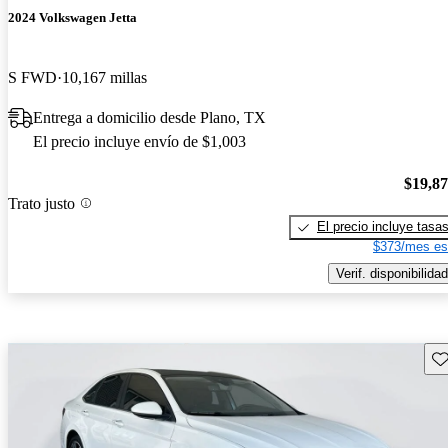
2024 Volkswagen Jetta
S FWD
10,167 millas
Entrega a domicilio desde Plano, TX
El precio incluye envío de $1,003
$19,8
Trato justo
El precio incluye tasa
$373/mes es
Verif. disponibilidad
Gu