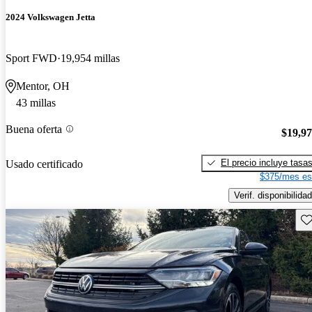
2024 Volkswagen Jetta
Sport FWD
19,954 millas
Mentor, OH
43 millas
Buena oferta
$19,9
El precio incluye tasa
Usado certificado
$375/mes es
Verif. disponibilidad
Gu