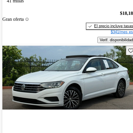
41 millas
$18,1
Gran oferta
El precio incluye tasa
$341/mes es
Verif. disponibilidad
Gu