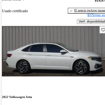
$19,9
El precio incluye tasa
Usado certificado
$375/mes es
Verif. disponibilidad
Gu
¡Nuevo!
2022 Volkswagen Jetta