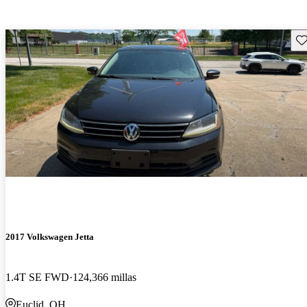
Gu
2017 Volkswagen Jetta
1.4T SE FWD
124,366 millas
Euclid, OH