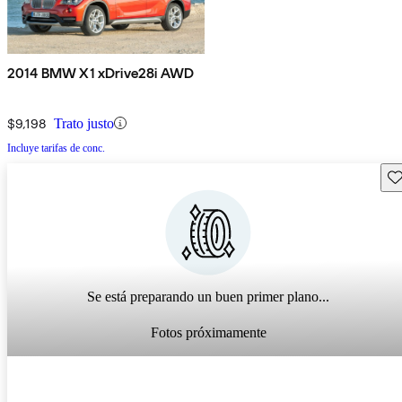
2014 BMW X1 xDrive28i AWD
$9,198
Trato justo
Incluye tarifas de conc.
Gu
Se está preparando un buen primer plano...
Fotos próximamente