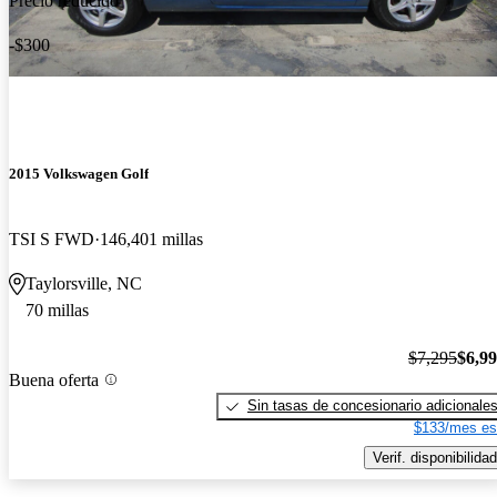
Precio reducido
-$300
2015 Volkswagen Golf
TSI S FWD
146,401 millas
Taylorsville, NC
70 millas
$7,295
$6,9
Buena oferta
Sin tasas de concesionario adicionale
$133/mes es
Verif. disponibilidad