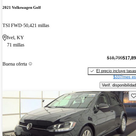
2021 Volkswagen Golf
TSI FWD
50,421 millas
Ivel, KY
71 millas
$18,799
$17,8
Buena oferta
El precio incluye tasa
$337/mes es
Verif. disponibilidad
Gu
Precio reducido