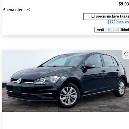
$9,0
Buena oferta
El precio incluye tasa
$172/mes es
Verif. disponibilidad
Gu