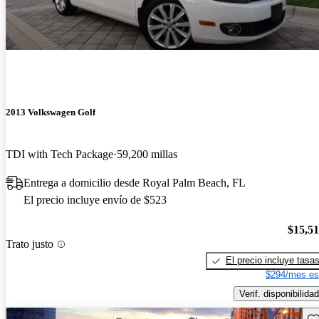
2013 Volkswagen Golf
TDI with Tech Package
59,200 millas
Entrega a domicilio desde Royal Palm Beach, FL
El precio incluye envío de $523
$15,5
Trato justo
El precio incluye tasa
$294/mes es
Verif. disponibilidad
Gu