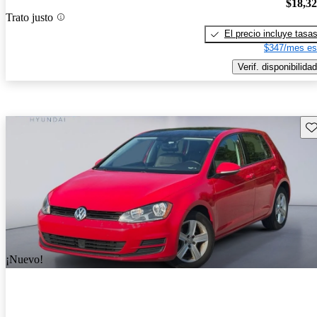
$18,3
Trato justo
El precio incluye tasa
$347/mes es
Verif. disponibilidad
Gu
¡Nuevo!