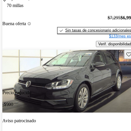
70 millas
$7,295
$6,9
Buena oferta
Sin tasas de concesionario adicionale
$133/mes es
Verif. disponibilidad
Gu
Precio reducido
-$900
Aviso patrocinado