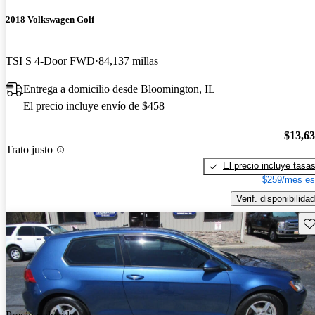
2018 Volkswagen Golf
TSI S 4-Door FWD
84,137 millas
Entrega a domicilio desde Bloomington, IL
El precio incluye envío de $458
$13,6
Trato justo
El precio incluye tasa
$259/mes es
Verif. disponibilidad
Gu