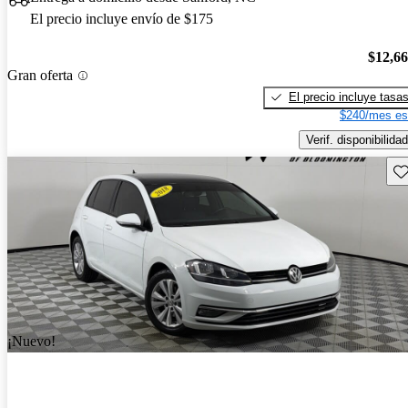
El precio incluye envío de $175
$12,6
Gran oferta
El precio incluye tasa
$240/mes es
Verif. disponibilidad
Gu
¡Nuevo!