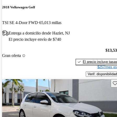
2018 Volkswagen Golf
TSI SE 4-Door FWD
65,013 millas
Entrega a domicilio desde Hazlet, NJ
El precio incluye envío de $740
$13,5
Gran oferta
El precio incluye tasa
$257/mes es
Verif. disponibilidad
Gu