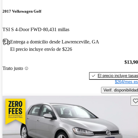
2017 Volkswagen Golf
TSI S 4-Door FWD
80,431 millas
Entrega a domicilio desde Lawrenceville, GA
El precio incluye envío de $226
$13,9
Trato justo
El precio incluye tasa
$264/mes es
Verif. disponibilidad
Gu