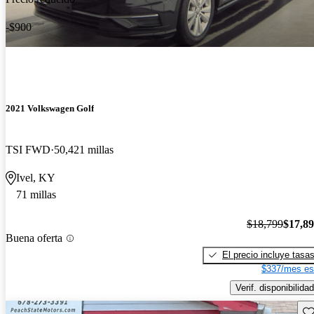
-$900
2021 Volkswagen Golf
TSI FWD
50,421 millas
Ivel, KY
71 millas
$18,799
$17,8
Buena oferta
El precio incluye tasa
$337/mes es
Verif. disponibilidad
Gu