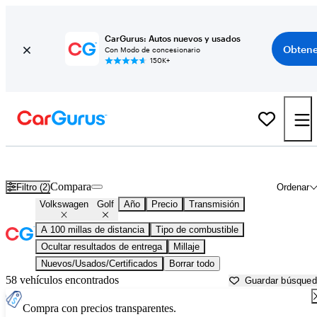
CarGurus: Autos nuevos y usados
Obtene
Con Modo de concesionario
150K+
Volkswagen Golf usados en venta cerca de
Abingdon, VA
Compara
Filtro (2)
Ordenar
Volkswagen
Golf
Año
Precio
Transmisión
A 100 millas de distancia
Tipo de combustible
Ocultar resultados de entrega
Millaje
Nuevos/Usados/Certificados
Borrar todo
58 vehículos encontrados
Guardar búsque
Compra con precios transparentes.