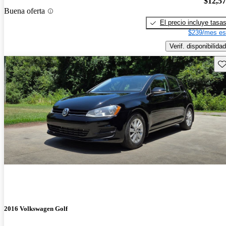
$12,5
Buena oferta
El precio incluye tasa
$239/mes es
Verif. disponibilidad
Gu
2016 Volkswagen Golf