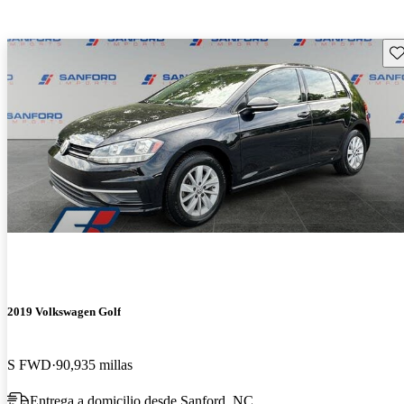
Gu
2019 Volkswagen Golf
S FWD
90,935 millas
Entrega a domicilio desde Sanford, NC