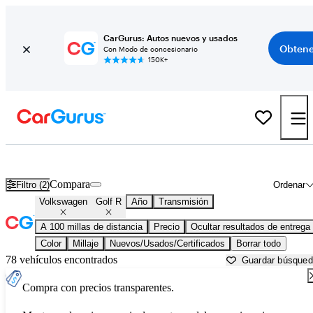
CarGurus: Autos nuevos y usados
Obtene
Con Modo de concesionario
150K+
Volkswagen Golf R usados en venta cerca de
Beaumont, TX
Compara
Filtro (2)
Ordenar
Volkswagen
Golf R
Año
Transmisión
A 100 millas de distancia
Precio
Ocultar resultados de entrega
Color
Millaje
Nuevos/Usados/Certificados
Borrar todo
78 vehículos encontrados
Guardar búsque
Compra con precios transparentes.