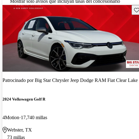
Mostrar solo avisos que incluyan tasas del concesionario
Gu
Patrocinado por
Big Star Chrysler Jeep Dodge RAM Fiat Clear Lake
2024 Volkswagen Golf R
4Motion
17,740 millas
Webster, TX
73 millas