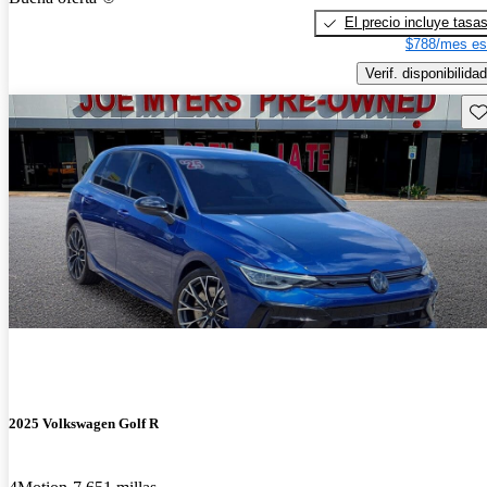
El precio incluye tasa
$788/mes es
Verif. disponibilidad
Gu
2025 Volkswagen Golf R