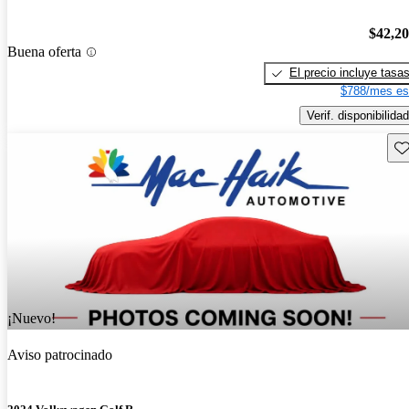
$42,2
Buena oferta
El precio incluye tasa
$788/mes es
Verif. disponibilidad
Gu
¡Nuevo!
Aviso patrocinado