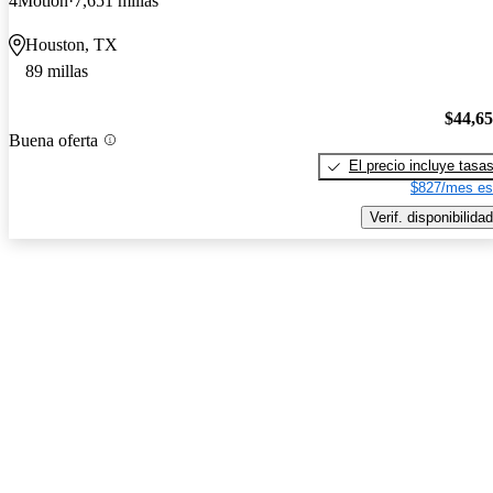
4Motion
7,651 millas
Houston, TX
89 millas
$44,6
Buena oferta
El precio incluye tasa
$827/mes es
Verif. disponibilidad