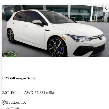
Gu
¡Nuevo!
2023 Volkswagen Golf R
2.0T 4Motion AWD
57,831 millas
Houston, TX
79 millas