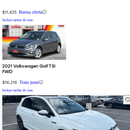
$11,425
Buena oferta
Incluye tarifas de conc.
2021 Volkswagen Golf TSI
FWD
$16,216
Trato justo
Incluye tarifas de conc.
Gu