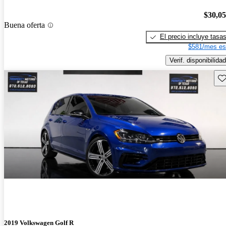
$30,0
Buena oferta
El precio incluye tasa
$581/mes es
Verif. disponibilidad
Gu
2019 Volkswagen Golf R