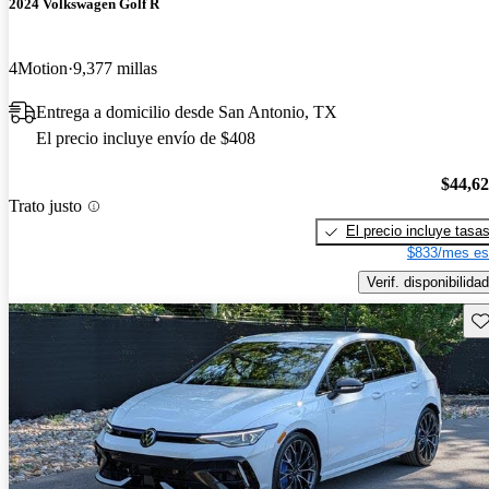
2024 Volkswagen Golf R
4Motion
9,377 millas
Entrega a domicilio desde San Antonio, TX
El precio incluye envío de $408
$44,6
Trato justo
El precio incluye tasa
$833/mes es
Verif. disponibilidad
Gu