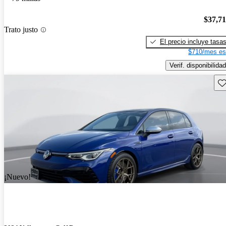
$37,7
Trato justo
El precio incluye tasa
$710/mes es
Verif. disponibilidad
Gu
¡Nuevo!