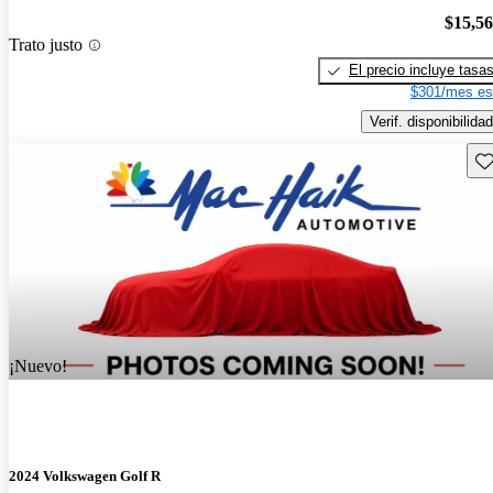
$15,5
Trato justo
El precio incluye tasa
$301/mes es
Verif. disponibilidad
Gu
¡Nuevo!
2024 Volkswagen Golf R