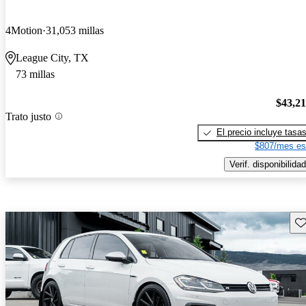
4Motion
31,053 millas
League City, TX
73 millas
$43,2
Trato justo
El precio incluye tasa
$807/mes es
Verif. disponibilidad
Gu