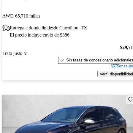
AWD
65,710 millas
Entrega a domicilio desde Carrollton, TX
El precio incluye envío de $386
$29,7
Trato justo
Sin tasas de concesionario adicionale
$575/mes es
Verif. disponibilidad
Gu