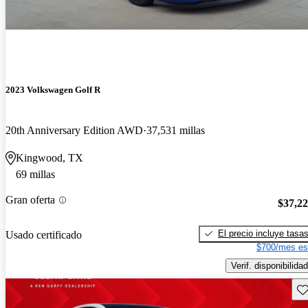
2023 Volkswagen Golf R
20th Anniversary Edition AWD
37,531 millas
Kingwood, TX
69 millas
Gran oferta
$37,2
El precio incluye tasa
Usado certificado
$700/mes es
Verif. disponibilidad
Gu