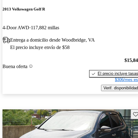
2013 Volkswagen Golf R
4-Door AWD
117,882 millas
Entrega a domicilio desde Woodbridge, VA
El precio incluye envío de $58
$15,8
Buena oferta
El precio incluye tasa
$306/mes es
Verif. disponibilidad
Gu