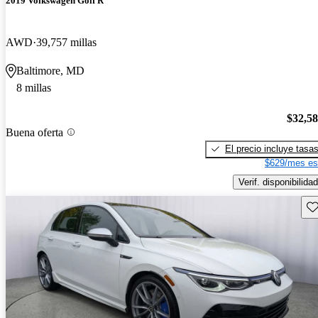
2019 Volkswagen Golf R
AWD
39,757 millas
Baltimore, MD
8 millas
$32,5
Buena oferta
El precio incluye tasa
$629/mes es
Verif. disponibilidad
Gu