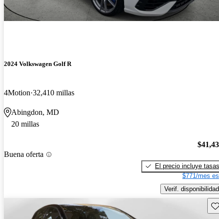
2024 Volkswagen Golf R
4Motion
32,410 millas
Abingdon, MD
20 millas
$41,4
Buena oferta
El precio incluye tasa
$771/mes es
Verif. disponibilidad
Gu