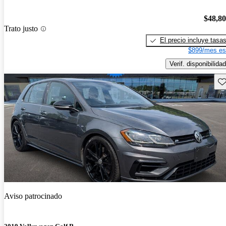
$48,8
Trato justo
El precio incluye tasa
$899/mes es
Verif. disponibilidad
Gu
Aviso patrocinado