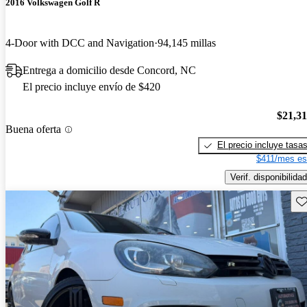
2016 Volkswagen Golf R
4-Door with DCC and Navigation
94,145 millas
Entrega a domicilio desde Concord, NC
El precio incluye envío de $420
$21,3
Buena oferta
El precio incluye tasa
$411/mes es
Verif. disponibilidad
Gu