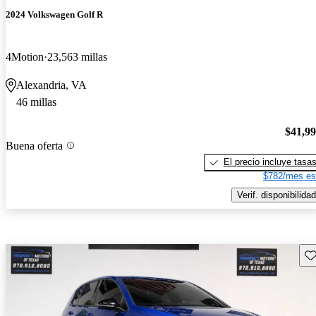
2024 Volkswagen Golf R
4Motion
23,563 millas
Alexandria, VA
46 millas
$41,9
Buena oferta
El precio incluye tasa
$782/mes es
Verif. disponibilidad
Gu