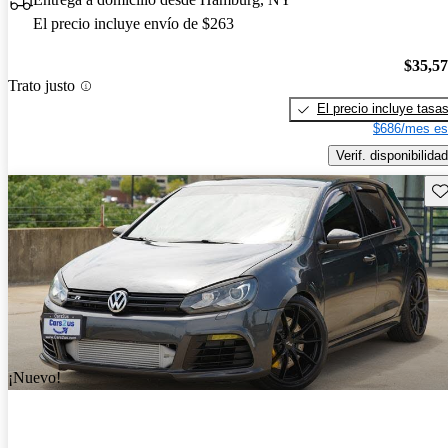
El precio incluye envío de $263
$35,5
Trato justo
El precio incluye tasa
$686/mes es
Verif. disponibilidad
Gu
¡Nuevo!