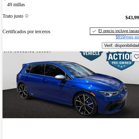
49 millas
Trato justo
$43,9
El precio incluye tasa
Certificados por terceros
$819/mes es
Verif. disponibilidad
Gu