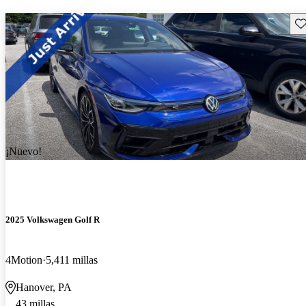
Gu
¡Nuevo!
2025 Volkswagen Golf R
4Motion
5,411 millas
Hanover, PA
43 millas