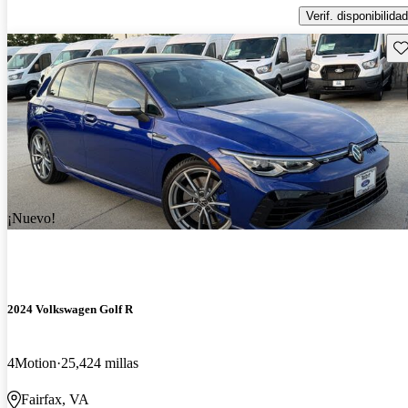
Verif. disponibilidad
Gu
¡Nuevo!
2024 Volkswagen Golf R
4Motion
25,424 millas
Fairfax, VA