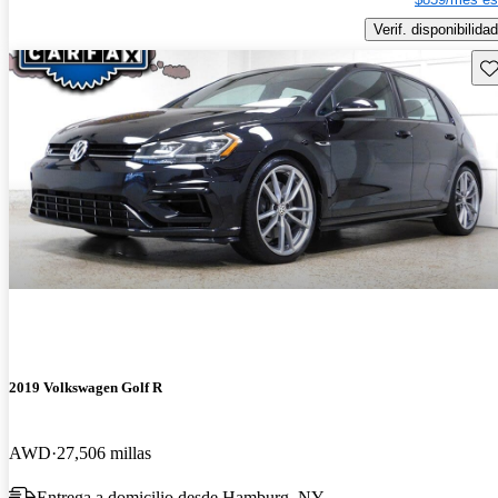
Verif. disponibilidad
Gu
2019 Volkswagen Golf R
AWD
27,506 millas
Entrega a domicilio desde Hamburg, NY