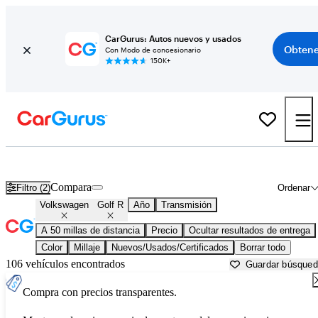
CarGurus: Autos nuevos y usados
Obtene
Con Modo de concesionario
150K+
Volkswagen Golf R usados en venta cerca de
Baltimore, MD
Compara
Filtro (2)
Ordenar
Volkswagen
Golf R
Año
Transmisión
A 50 millas de distancia
Precio
Ocultar resultados de entrega
Color
Millaje
Nuevos/Usados/Certificados
Borrar todo
106 vehículos encontrados
Guardar búsque
Compra con precios transparentes.