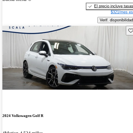
El precio incluye tasa
$321/mes es
Verif. disponibilidad
Gu
2024 Volkswagen Golf R