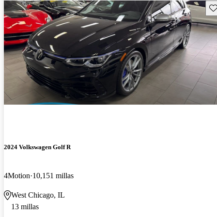
Gu
2024 Volkswagen Golf R
4Motion
10,151 millas
West Chicago, IL
13 millas