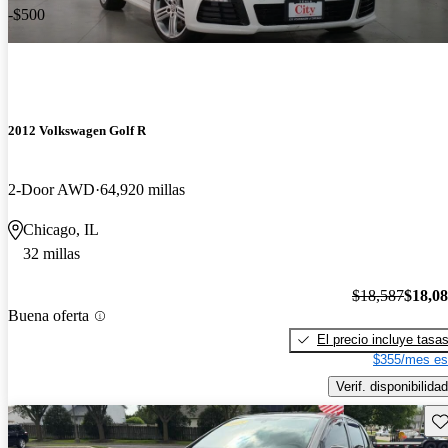
-$500
2012 Volkswagen Golf R
2-Door AWD
64,920 millas
Chicago, IL
32 millas
$18,587
$18,0
Buena oferta
El precio incluye tasa
$355/mes es
Verif. disponibilidad
Gu