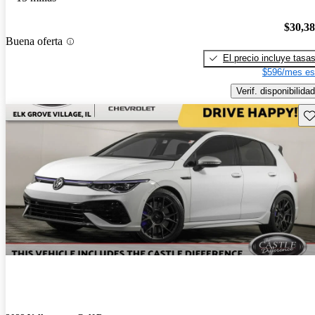
$30,3
Buena oferta
El precio incluye tasa
$596/mes es
Verif. disponibilidad
Gu