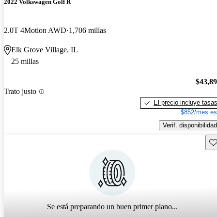
2022 Volkswagen Golf R
2.0T 4Motion AWD
1,706 millas
Elk Grove Village, IL
25 millas
$43,8
Trato justo
El precio incluye tasa
$852/mes es
Verif. disponibilidad
Gu
Se está preparando un buen primer plano...