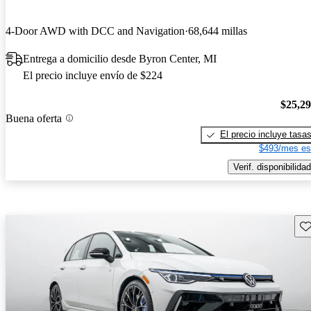
4-Door AWD with DCC and Navigation
68,644 millas
Entrega a domicilio desde Byron Center, MI
El precio incluye envío de $224
$25,2
Buena oferta
El precio incluye tasa
$493/mes es
Verif. disponibilidad
Gu