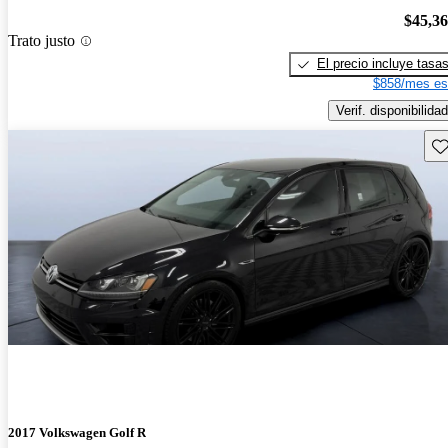
$45,3
Trato justo
El precio incluye tasa
$858/mes es
Verif. disponibilidad
Gu
2017 Volkswagen Golf R