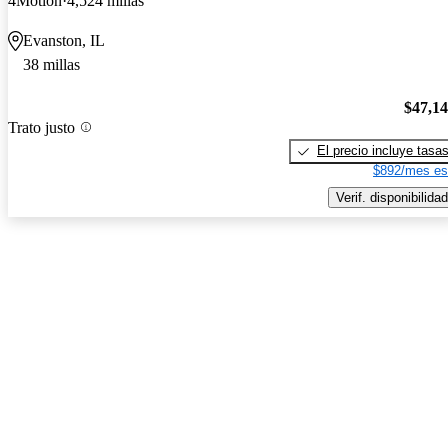
4Motion
4,524 millas
Evanston, IL
38 millas
$47,1
Trato justo
El precio incluye tasa
$892/mes es
Verif. disponibilidad