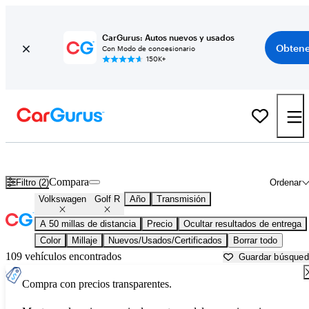
CarGurus: Autos nuevos y usados
Obtene
Con Modo de concesionario
150K+
Volkswagen Golf R usados en venta cerca de
Aurora, IL
Compara
Filtro (2)
Ordenar
Volkswagen
Golf R
Año
Transmisión
A 50 millas de distancia
Precio
Ocultar resultados de entrega
Color
Millaje
Nuevos/Usados/Certificados
Borrar todo
109 vehículos encontrados
Guardar búsque
Compra con precios transparentes.