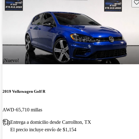
Gu
¡Nuevo!
2019 Volkswagen Golf R
AWD
65,710 millas
Entrega a domicilio desde Carrollton, TX
El precio incluye envío de $1,154