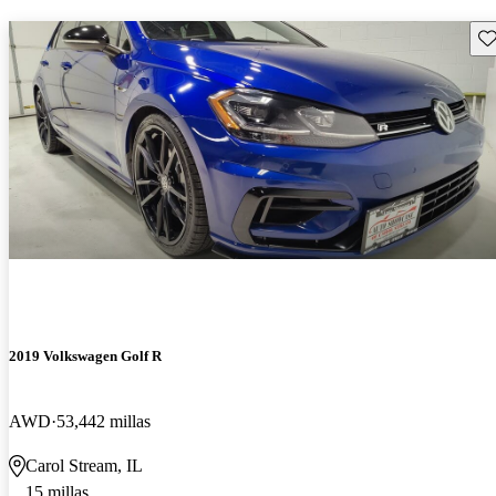
Gu
2019 Volkswagen Golf R
AWD
53,442 millas
Carol Stream, IL
15 millas