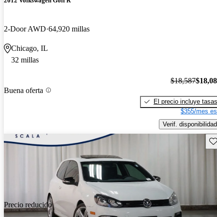
2012 Volkswagen Golf R
2-Door AWD
64,920 millas
Chicago, IL
32 millas
$18,587
$18,0
Buena oferta
El precio incluye tasa
$355/mes es
Verif. disponibilidad
Gu
Precio reducido