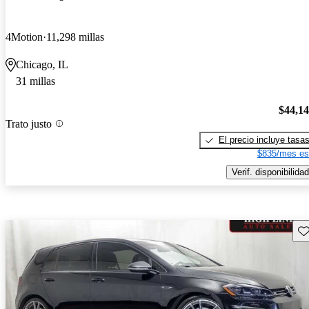
4Motion
11,298 millas
Chicago, IL
31 millas
$44,1
Trato justo
El precio incluye tasa
$835/mes es
Verif. disponibilidad
Gu