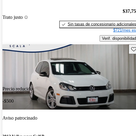
$37,7
Trato justo
Sin tasas de concesionario adicionale
$721/mes es
Verif. disponibilidad
Gu
Precio reducido
-$500
Aviso patrocinado