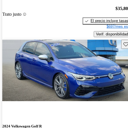
$35,8
Trato justo
El precio incluye tasa
$697/mes es
Verif. disponibilidad
Gu
2024 Volkswagen Golf R