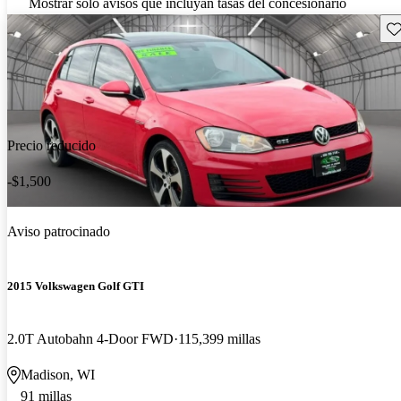
Mostrar solo avisos que incluyan tasas del concesionario
Gu
Precio reducido
-$1,500
Aviso patrocinado
2015 Volkswagen Golf GTI
2.0T Autobahn 4-Door FWD
115,399 millas
Madison, WI
91 millas