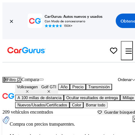
CarGurus: Autos nuevos y usados
Obtene
Con Modo de concesionario
150K+
Volkswagen Golf GTI usados en venta cerca de
Appleton, WI
Compara
Filtro (2)
Ordenar
Volkswagen
Golf GTI
Año
Precio
Transmisión
A 100 millas de distancia
Ocultar resultados de entrega
Millaje
Nuevos/Usados/Certificados
Color
Borrar todo
209 vehículos encontrados
Guardar búsque
Compra con precios transparentes.