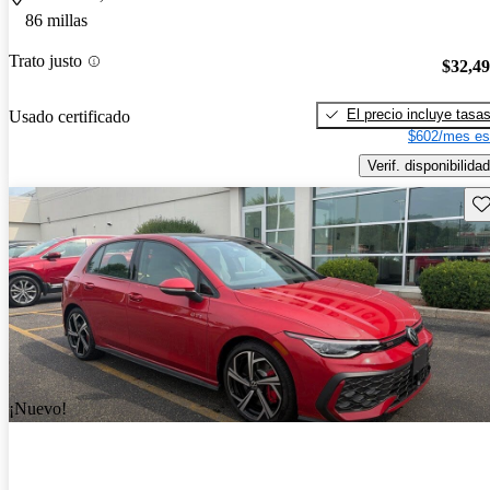
86 millas
Trato justo
$32,4
El precio incluye tasa
Usado certificado
$602/mes es
Verif. disponibilidad
Gu
¡Nuevo!