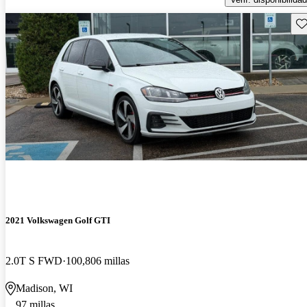
Gu
2021 Volkswagen Golf GTI
2.0T S FWD
100,806 millas
Madison, WI
97 millas