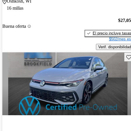
Oshkosh, WI
16 millas
$27,0
Buena oferta
El precio incluye tasa
$502/mes es
Verif. disponibilidad
Gu