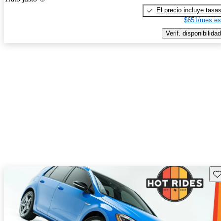
El precio incluye tasa
$651/mes es
Verif. disponibilidad
Gu