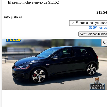
El precio incluye envío de $1,152
$15,5
Trato justo
El precio incluye tasa
$299/mes es
Verif. disponibilidad
Gu