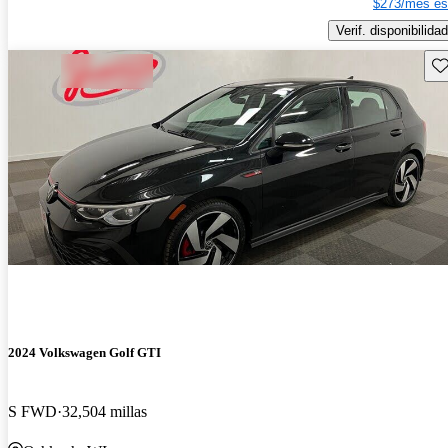
$273/mes es
Verif. disponibilidad
Gu
2024 Volkswagen Golf GTI
S FWD
32,504 millas