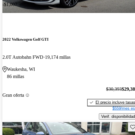
-$1,007
2022 Volkswagen Golf GTI
2.0T Autobahn FWD
19,174 millas
Waukesha, WI
86 millas
$30,393
$29,3
Gran oferta
El precio incluye tasa
$559/mes es
Verif. disponibilidad
Gu