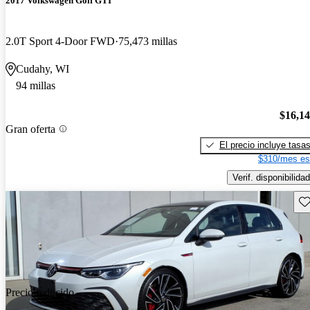
2017 Volkswagen Golf GTI
2.0T Sport 4-Door FWD
75,473 millas
Cudahy, WI
94 millas
$16,1
Gran oferta
El precio incluye tasa
$310/mes es
Verif. disponibilidad
Gu
Precio reducido