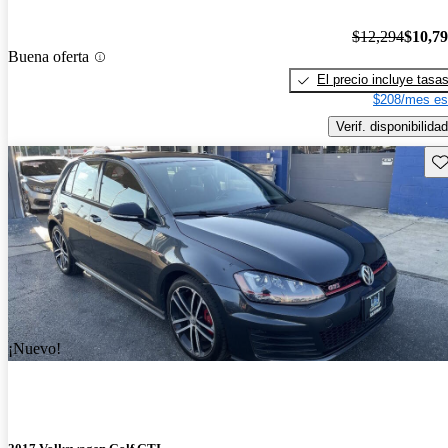
$12,294
$10,7
Buena oferta
El precio incluye tasa
$208/mes es
Verif. disponibilidad
Gu
¡Nuevo!