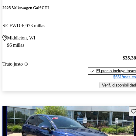
2025 Volkswagen Golf GTI
SE FWD
6,973 millas
Middleton, WI
96 millas
$35,3
Trato justo
El precio incluye tasa
$651/mes es
Verif. disponibilidad
Gu