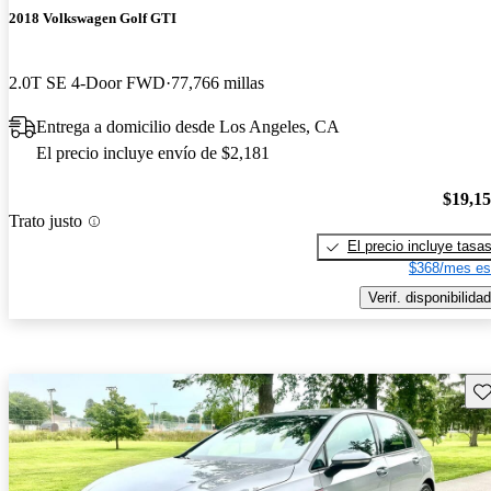
2018 Volkswagen Golf GTI
2.0T SE 4-Door FWD
77,766 millas
Entrega a domicilio desde Los Angeles, CA
El precio incluye envío de $2,181
$19,1
Trato justo
El precio incluye tasa
$368/mes es
Verif. disponibilidad
Gu