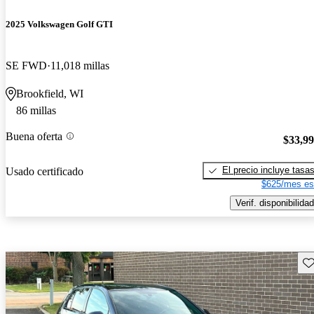
2025 Volkswagen Golf GTI
SE FWD
11,018 millas
Brookfield, WI
86 millas
Buena oferta
$33,9
El precio incluye tasa
Usado certificado
$625/mes es
Verif. disponibilidad
Gu