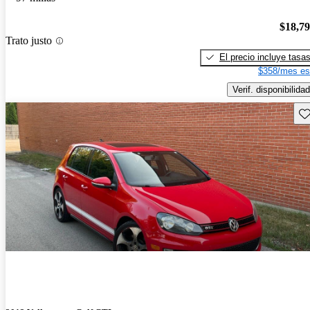
$18,7
Trato justo
El precio incluye tasa
$358/mes es
Verif. disponibilidad
Gu