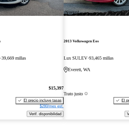
¡Nuevo!
s
2013 Volkswagen Eos
39,669 millas
Lux SULEV
93,465 millas
Everett, WA
$15,397
Trato justo
El precio incluye tasas
El p
$280/mes est.
Verif. disponibilidad
V