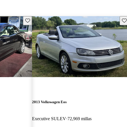
Guarda este Aviso
Gu
2013 Volkswagen Eos
Executive SULEV
72,969 millas