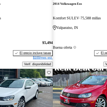
s
2014 Volkswagen Eos
s
Komfort SULEV
75,588 millas
Valparaiso, IN
$5,494
Buena oferta
El precio incluye tasas
El p
$100/mes est.
Verif. disponibilidad
V
Guarda este Aviso