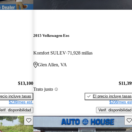
2015 Volkswagen Eos
Komfort SULEV
71,928 millas
Glen Allen, VA
$13,100
$11,39
Trato justo
recio incluye tasas
El precio incluye tasas
$239/mes est.
$208/mes est
erif. disponibilidad
Verif. disponibilidad
Guarda este Aviso
Gu