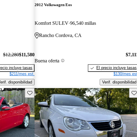
2012 Volkswagen Eos
Komfort SULEV
96,540 millas
Rancho Cordova, CA
$12,280
$11,580
$7,11
Buena oferta
recio incluye tasas
El precio incluye tasas
$211/mes est.
$130/mes est
erif. disponibilidad
Verif. disponibilidad
Guarda este Aviso
Gu