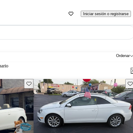
Iniciar sesión o registrarse
Ordenar
nario
Guarda este Aviso
Gu