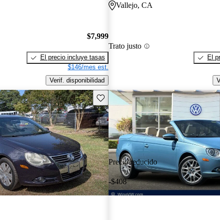
Vallejo, CA
$7,999
Trato justo
El precio incluye tasas
El p
$146/mes est.
Verif. disponibilidad
V
Guarda este Aviso
Precio reducido
-$408