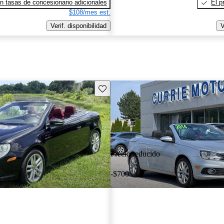
n tasas de concesionario adicionales
El p
$108/mes est.
Verif. disponibilidad
V
Guarda este Aviso
Precio reducido
-$700