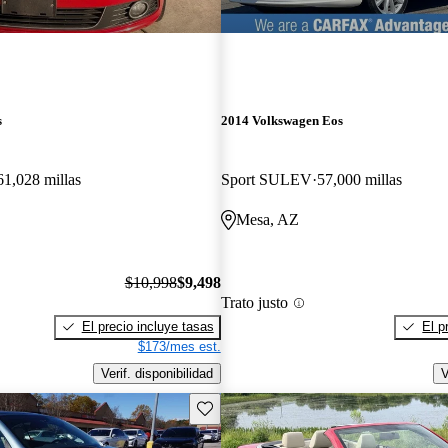
s
2014 Volkswagen Eos
61,028 millas
Sport SULEV
57,000 millas
Mesa, AZ
$10,998
$9,498
Trato justo
El precio incluye tasas
El p
$173/mes est.
Verif. disponibilidad
V
Guarda este Aviso