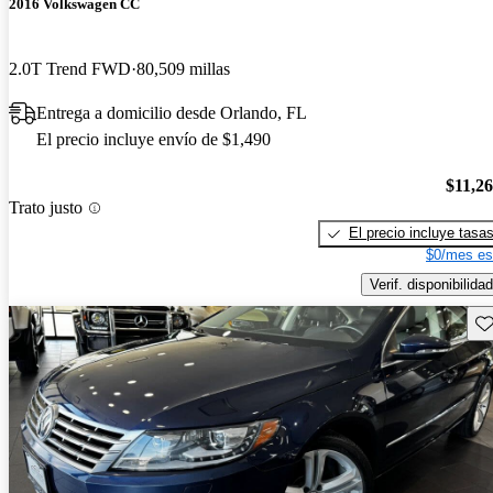
2016 Volkswagen CC
2.0T Trend FWD
80,509 millas
Entrega a domicilio desde Orlando, FL
El precio incluye envío de $1,490
$11,2
Trato justo
El precio incluye tasa
$0/mes es
Verif. disponibilidad
Gu