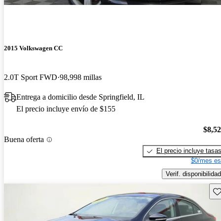
2015 Volkswagen CC
2.0T Sport FWD
98,998 millas
Entrega a domicilio desde Springfield, IL
El precio incluye envío de $155
$8,5
Buena oferta
El precio incluye tasa
$0/mes es
Verif. disponibilidad
Gu