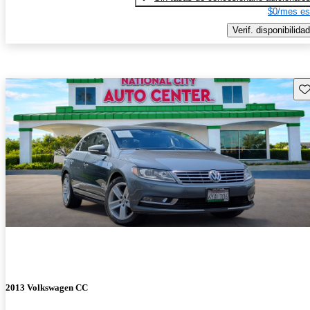
$0/mes es
Verif. disponibilidad
Gu
2013 Volkswagen CC