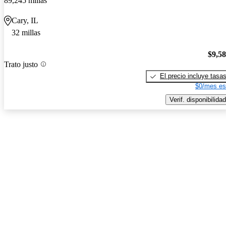
89,245 millas
Cary, IL
32 millas
$9,5
Trato justo
El precio incluye tasa
$0/mes es
Verif. disponibilidad