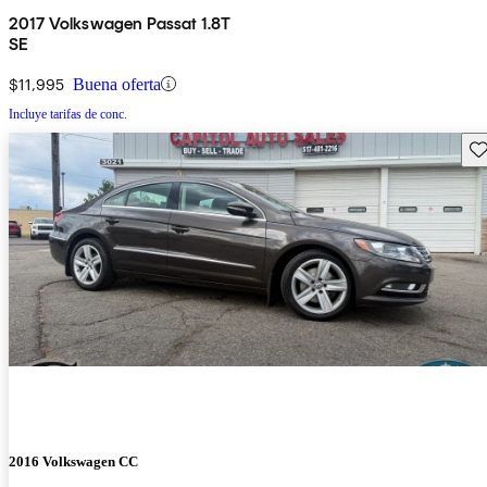
2017 Volkswagen Passat 1.8T
SE
$11,995
Buena oferta
Incluye tarifas de conc.
Gu
2016 Volkswagen CC