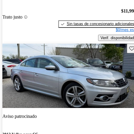
$11,9
Trato justo
Sin tasas de concesionario adicionale
$0/mes es
Verif. disponibilidad
Gu
Aviso patrocinado