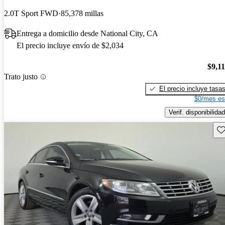
2.0T Sport FWD
85,378 millas
Entrega a domicilio desde National City, CA
El precio incluye envío de $2,034
$9,1
Trato justo
El precio incluye tasa
$0/mes es
Verif. disponibilidad
Gu