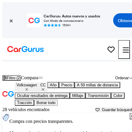
CarGurus: Autos nuevos y usados
Obtene
Con Modo de concesionario
150K+
Volkswagen CC usados en venta cerca de
Aurora, IL
Compara
Filtro (2)
Ordenar
Volkswagen
CC
Año
Precio
A 50 millas de distancia
Ocultar resultados de entrega
Millaje
Transmisión
Color
Tracción
Borrar todo
28 vehículos encontrados
Guardar búsque
Compra con precios transparentes.