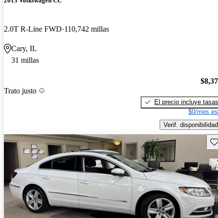
2013 Volkswagen CC
2.0T R-Line FWD
110,742 millas
Cary, IL
31 millas
$8,3
Trato justo
El precio incluye tasa
$0/mes es
Verif. disponibilidad
Gu