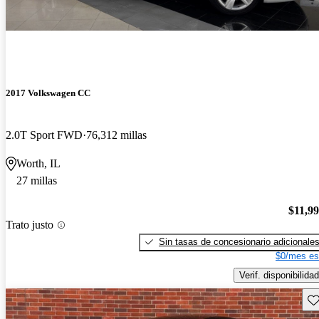
2017 Volkswagen CC
2.0T Sport FWD
76,312 millas
Worth, IL
27 millas
$11,9
Trato justo
Sin tasas de concesionario adicionale
$0/mes es
Verif. disponibilidad
Gu