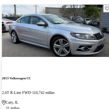
Gu
2013 Volkswagen CC
2.0T R-Line FWD
110,742 millas
Cary, IL
31 millas