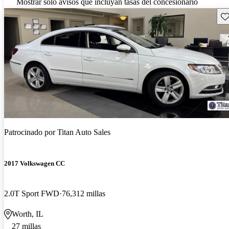
Mostrar solo avisos que incluyan tasas del concesionario
Gu
Patrocinado por
Titan Auto Sales
2017 Volkswagen CC
2.0T Sport FWD
76,312 millas
Worth, IL
27 millas