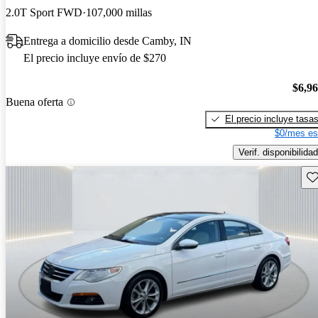
2.0T Sport FWD
107,000 millas
Entrega a domicilio desde Camby, IN
El precio incluye envío de $270
$6,9
Buena oferta
El precio incluye tasa
$0/mes es
Verif. disponibilidad
Gu