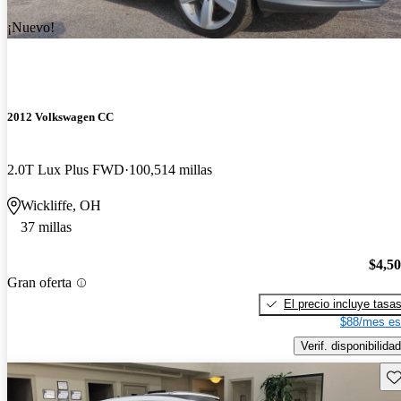
¡Nuevo!
2012 Volkswagen CC
2.0T Lux Plus FWD
100,514 millas
Wickliffe, OH
37 millas
$4,5
Gran oferta
El precio incluye tasa
$88/mes es
Verif. disponibilidad
Gu