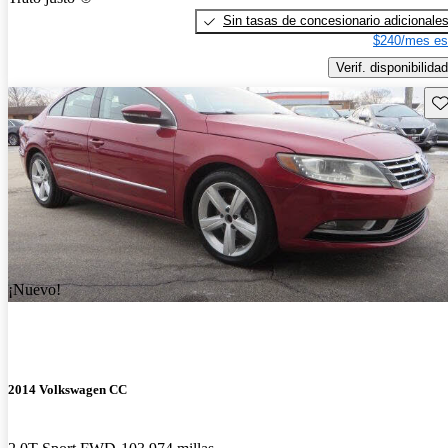
Sin tasas de concesionario adicionale
$240/mes es
Verif. disponibilidad
Gu
¡Nuevo!
2014 Volkswagen CC