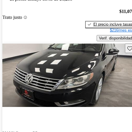
$11,0
Trato justo
El precio incluye tasa
$216/mes es
Verif. disponibilidad
Gu