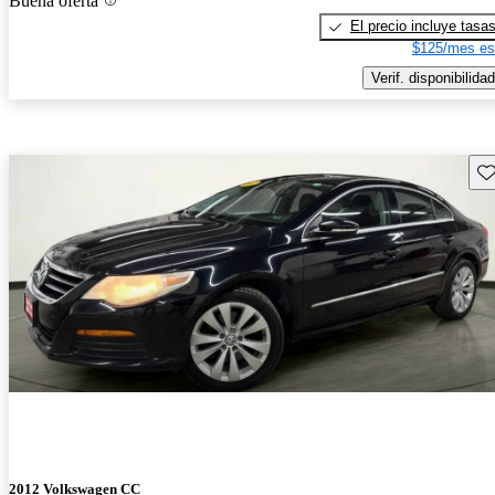
Buena oferta
El precio incluye tasa
$125/mes es
Verif. disponibilidad
Gu
2012 Volkswagen CC