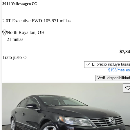
2014 Volkswagen CC
2.0T Executive FWD
105,871 millas
North Royalton, OH
21 millas
$7,8
Trato justo
El precio incluye tasa
$153/mes es
Verif. disponibilidad
Gu