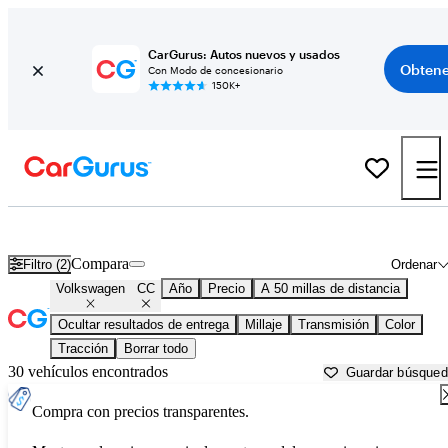
CarGurus: Autos nuevos y usados
Obtene
Con Modo de concesionario
150K+
Volkswagen CC usados en venta cerca de
Akron, OH
Compara
Filtro (2)
Ordenar
Volkswagen
CC
Año
Precio
A 50 millas de distancia
Ocultar resultados de entrega
Millaje
Transmisión
Color
Tracción
Borrar todo
30 vehículos encontrados
Guardar búsque
Compra con precios transparentes.