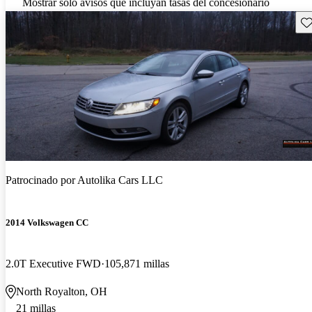
Mostrar solo avisos que incluyan tasas del concesionario
Gu
Patrocinado por
Autolika Cars LLC
2014 Volkswagen CC
2.0T Executive FWD
105,871 millas
North Royalton, OH
21 millas