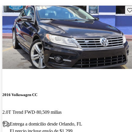
Gu
2016 Volkswagen CC
2.0T Trend FWD
80,509 millas
Entrega a domicilio desde Orlando, FL
El precio incluye envío de $1,299