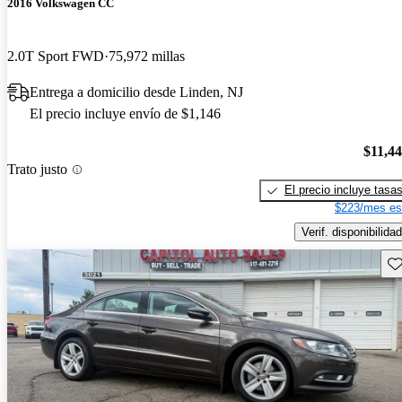
2016 Volkswagen CC
2.0T Sport FWD
75,972 millas
Entrega a domicilio desde Linden, NJ
El precio incluye envío de $1,146
$11,4
Trato justo
El precio incluye tasa
$223/mes es
Verif. disponibilidad
Gu