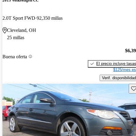
2013 Volkswagen CC
2.0T Sport FWD
92,350 millas
Cleveland, OH
25 millas
$6,3
Buena oferta
El precio incluye tasa
$125/mes es
Verif. disponibilidad
Gu