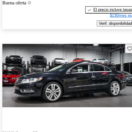
Buena oferta
El precio incluye tasa
$130/mes es
Verif. disponibilidad
Gu