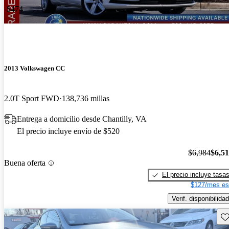
-$474
2013 Volkswagen CC
2.0T Sport FWD
138,736 millas
Entrega a domicilio desde Chantilly, VA
El precio incluye envío de $520
$6,984
$6,5
Buena oferta
El precio incluye tasa
$127/mes es
Verif. disponibilidad
Gu