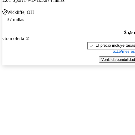
2.0T Sport FWD
103,974 millas
Wickliffe, OH
37 millas
$5,9
Gran oferta
El precio incluye tasa
$116/mes es
Verif. disponibilidad