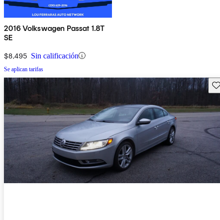
2016 Volkswagen Passat 1.8T
SE
$8,495
Sin calificación
Se aplican tarifas
Gu