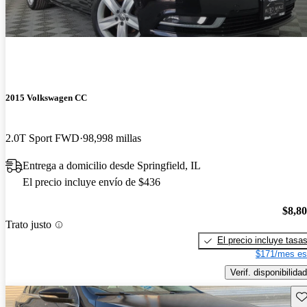
2015 Volkswagen CC
2.0T Sport FWD
98,998 millas
Entrega a domicilio desde Springfield, IL
El precio incluye envío de $436
$8,8
Trato justo
El precio incluye tasa
$171/mes es
Verif. disponibilidad
Gu