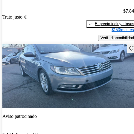
$7,8
Trato justo
El precio incluye tasa
$153/mes es
Verif. disponibilidad
Gu
Aviso patrocinado