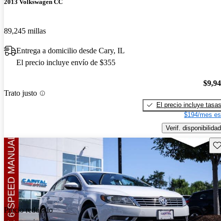
2013 Volkswagen CC
89,245 millas
Entrega a domicilio desde Cary, IL
El precio incluye envío de $355
$9,9
Trato justo
El precio incluye tasa
$194/mes es
Verif. disponibilidad
Gu
Precio reducido