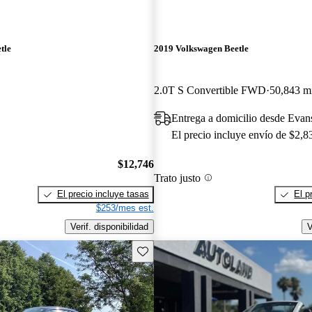
tle
2019 Volkswagen Beetle
2.0T S Convertible FWD
50,843 mi
Entrega a domicilio desde Evans
El precio incluye envío de $2,8
$12,746
Trato justo
El precio incluye tasas
El p
$253/mes est.
Verif. disponibilidad
V
Guarda este Aviso