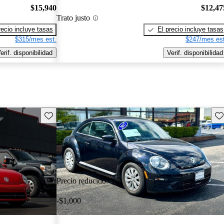
$15,940
$12,47
Trato justo
recio incluye tasas
El precio incluye tasas
$315/mes est.
$247/mes est
erif. disponibilidad
Verif. disponibilidad
Guarda este Aviso
Gu
Precio reducido
-$1,000