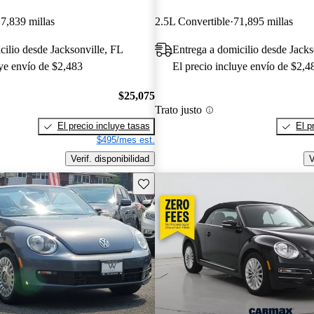
7,839 millas
2.5L Convertible
71,895 millas
cilio desde Jacksonville, FL
Entrega a domicilio desde Jacks
uye envío de $2,483
El precio incluye envío de $2,4
$25,075
Trato justo
El precio incluye tasas
El p
$495/mes est.
Verif. disponibilidad
V
Guarda este Aviso