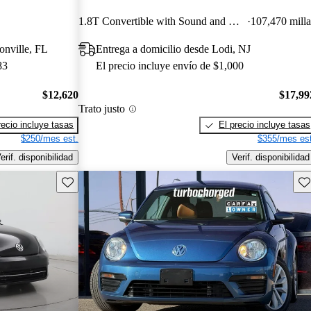
1.8T Convertible with Sound and Navigation
107,470 milla
onville, FL
Entrega a domicilio desde Lodi, NJ
83
El precio incluye envío de $1,000
$12,620
$17,99
Trato justo
recio incluye tasas
El precio incluye tasas
$250/mes est.
$355/mes est
erif. disponibilidad
Verif. disponibilidad
Guarda este Aviso
Gu