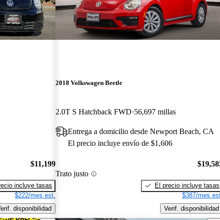
2018 Volkswagen Beetle
2.0T S Hatchback FWD
56,697 millas
Entrega a domicilio desde Newport Beach, CA
El precio incluye envío de $1,606
$11,199
$19,58
Trato justo
recio incluye tasas
El precio incluye tasas
$222/mes est.
$387/mes est
erif. disponibilidad
Verif. disponibilidad