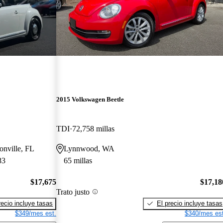
2015 Volkswagen Beetle
TDI
72,758 millas
onville, FL
Lynnwood, WA
83
65 millas
$17,675
$17,18
Trato justo
recio incluye tasas
El precio incluye tasas
$349/mes est.
$340/mes est