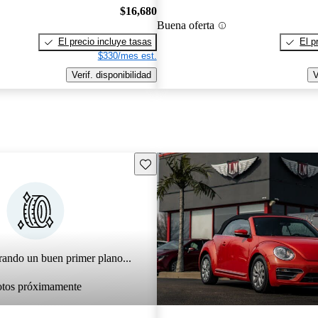
$16,680
Buena oferta
El precio incluye tasas
El p
$330/mes est.
Verif. disponibilidad
V
Guarda este Aviso
rando un buen primer plano...
otos próximamente