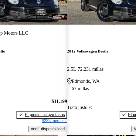
p Motors LLC
tle
2012 Volkswagen Beetle
2.5L
72,231 millas
Edmonds, WA
67 millas
$11,199
Trato justo
El precio incluye tasas
El p
$222/mes est.
Verif. disponibilidad
V