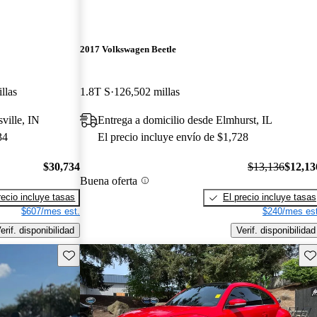
2017 Volkswagen Beetle
llas
1.8T S
126,502 millas
ville, IN
Entrega a domicilio desde Elmhurst, IL
34
El precio incluye envío de $1,728
$30,734
$13,136
$12,13
Buena oferta
recio incluye tasas
El precio incluye tasas
$607/mes est.
$240/mes est
erif. disponibilidad
Verif. disponibilidad
Guarda este Aviso
Gu