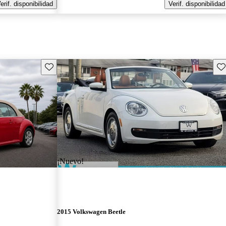
erif. disponibilidad
Verif. disponibilidad
Guarda este Aviso
Gu
¡Nuevo!
2015 Volkswagen Beetle