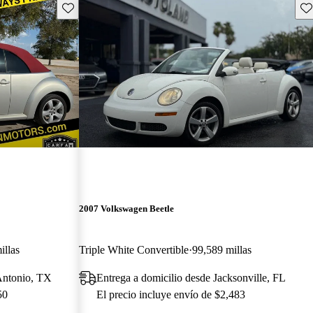
Guarda este Aviso
Gu
2007 Volkswagen Beetle
illas
Triple White Convertible
99,589 millas
Antonio, TX
Entrega a domicilio desde Jacksonville, FL
50
El precio incluye envío de $2,483