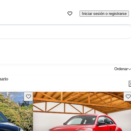
Iniciar sesión o registrarse
Ordenar
nario
Guarda este Aviso
Gu