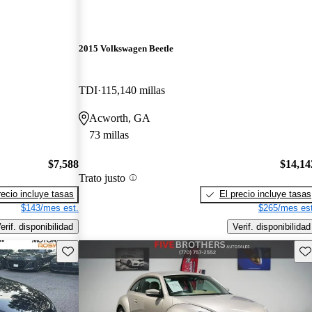
2015 Volkswagen Beetle
TDI
115,140 millas
Acworth, GA
73 millas
$7,588
$14,14
Trato justo
recio incluye tasas
El precio incluye tasas
$143/mes est.
$265/mes est
erif. disponibilidad
Verif. disponibilidad
Guarda este Aviso
Gu