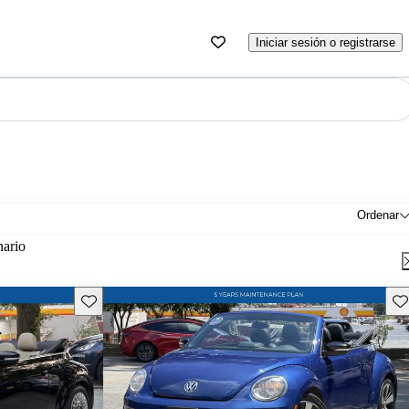
Iniciar sesión o registrarse
Ordenar
nario
Guarda este Aviso
Gu