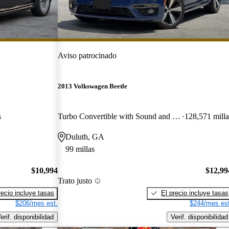
Aviso patrocinado
2013 Volkswagen Beetle
s
Turbo Convertible with Sound and Navigation
128,571 milla
Duluth, GA
99 millas
$10,994
$12,99
Trato justo
recio incluye tasas
El precio incluye tasas
$206/mes est.
$244/mes est
erif. disponibilidad
Verif. disponibilidad