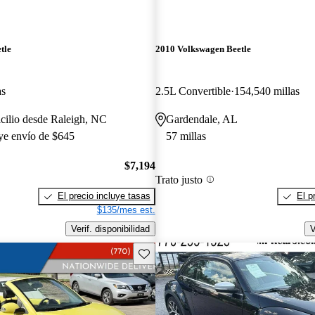
tle
2010 Volkswagen Beetle
as
2.5L Convertible
154,540 millas
cilio desde Raleigh, NC
Gardendale, AL
uye envío de $645
57 millas
$7,194
Trato justo
El precio incluye tasas
El p
$135/mes est.
Verif. disponibilidad
V
Guarda este Aviso