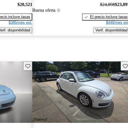
$20,521
$24,898
$23,89
Buena oferta
recio incluye tasas
El precio incluye tasas
$385/mes est.
$448/mes est
erif. disponibilidad
Verif. disponibilidad
Guarda este Aviso
Gu
¡Nuevo!