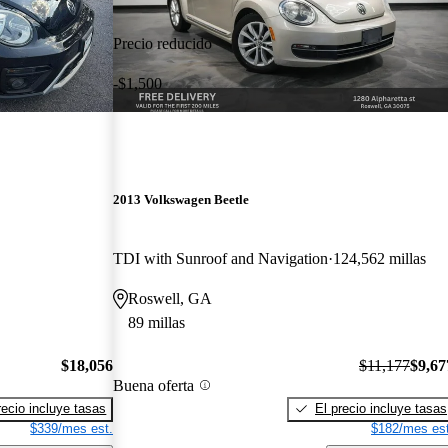
Precio reducido
-$1,500
2013 Volkswagen Beetle
TDI with Sunroof and Navigation
124,562 millas
Roswell, GA
89 millas
$18,056
$11,177
$9,67
Buena oferta
recio incluye tasas
El precio incluye tasas
$339/mes est.
$182/mes est