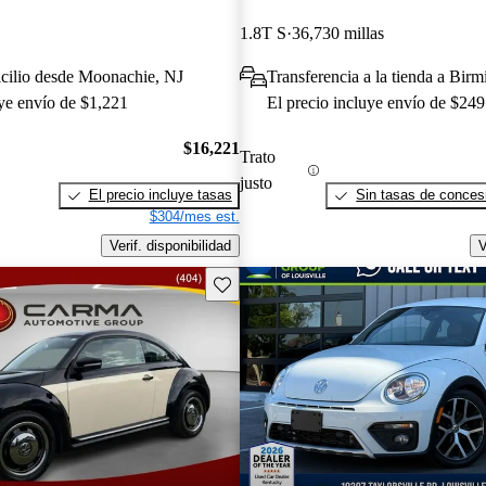
1.8T S
36,730 millas
cilio desde Moonachie, NJ
Transferencia a la tienda a Bi
uye envío de $1,221
El precio incluye envío de $249
$16,221
Trato
justo
El precio incluye tasas
Sin tasas de concesi
$304/mes est.
Verif. disponibilidad
V
Guarda este Aviso