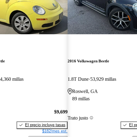
tle
2016 Volkswagen Beetle
4,360 millas
1.8T Dune
53,929 millas
Roswell, GA
89 millas
$9,699
Trato justo
El precio incluye tasas
El p
$182/mes est.