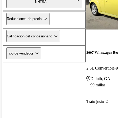
NHTSA
Reducciones de precio
Calificación del concesionario
2007 Volkswagen Bee
Tipo de vendedor
2.5L Convertible
9
Duluth, GA
99 millas
Trato justo