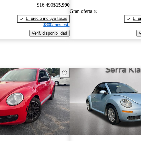
$16,490
$15,990
Gran oferta
El precio incluye tasas
El p
$300/mes est.
Verif. disponibilidad
V
Guarda este Aviso