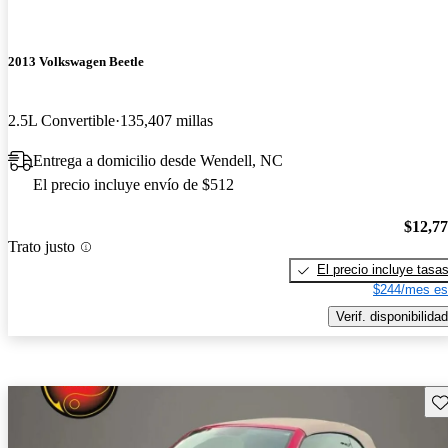
2013 Volkswagen Beetle
2.5L Convertible
135,407 millas
Entrega a domicilio desde Wendell, NC
El precio incluye envío de $512
$12,7
Trato justo
El precio incluye tasa
$244/mes es
Verif. disponibilidad
Gu