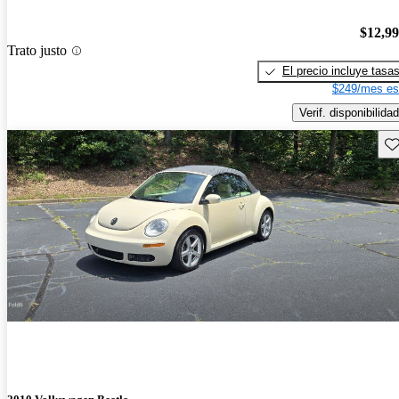
$12,9
Trato justo
El precio incluye tasa
$249/mes es
Verif. disponibilidad
Gu