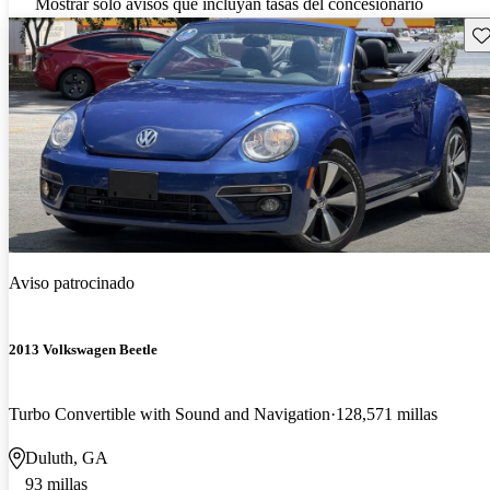
Mostrar solo avisos que incluyan tasas del concesionario
Gu
Aviso patrocinado
2013 Volkswagen Beetle
Turbo Convertible with Sound and Navigation
128,571 millas
Duluth, GA
93 millas