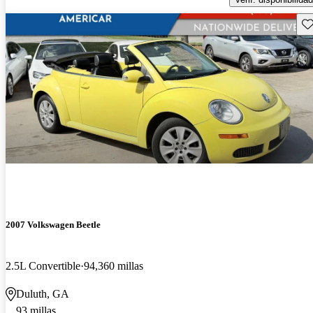
Gu
2007 Volkswagen Beetle
2.5L Convertible
94,360 millas
Duluth, GA
93 millas