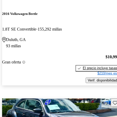
2016 Volkswagen Beetle
1.8T SE Convertible
155,292 millas
Duluth, GA
93 millas
$10,9
Gran oferta
El precio incluye tasa
$210/mes es
Verif. disponibilidad
Gu