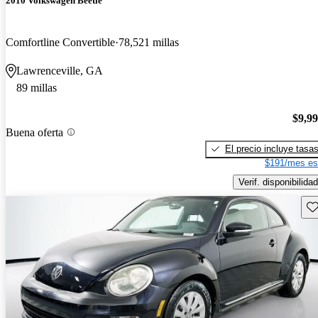
2010 Volkswagen Beetle
Comfortline Convertible
78,521 millas
Lawrenceville, GA
89 millas
$9,9
Buena oferta
El precio incluye tasa
$191/mes es
Verif. disponibilidad
Gu