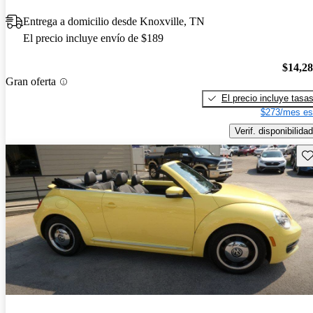
Entrega a domicilio desde Knoxville, TN
El precio incluye envío de $189
$14,2
Gran oferta
El precio incluye tasa
$273/mes es
Verif. disponibilidad
Gu