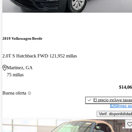
2019 Volkswagen Beetle
2.0T S Hatchback FWD
121,952 millas
Martinez, GA
75 millas
$14,0
Buena oferta
El precio incluye tasa
$269/mes es
Verif. disponibilidad
Gu