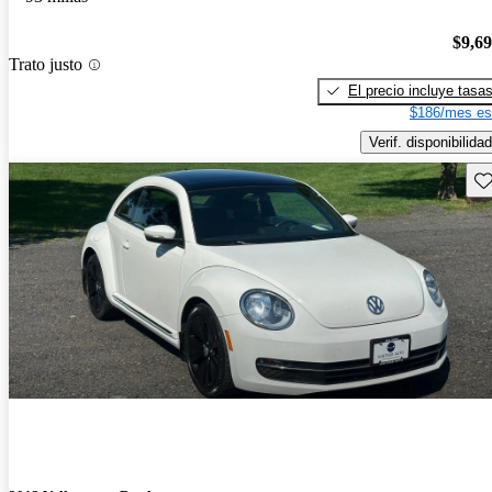
$9,6
Trato justo
El precio incluye tasa
$186/mes es
Verif. disponibilidad
Gu