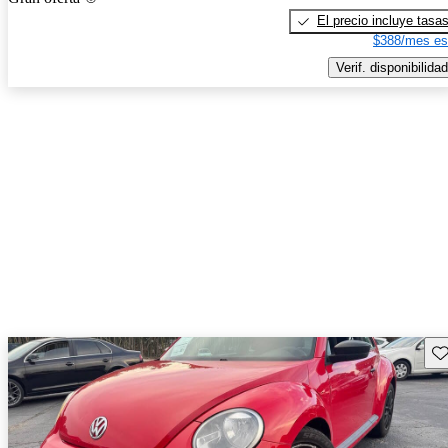
El precio incluye tasa
$388/mes es
Verif. disponibilidad
Gu