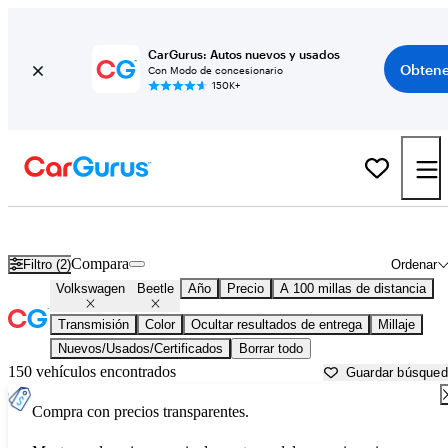
CarGurus: Autos nuevos y usados
Obtene
Con Modo de concesionario
150K+
Volkswagen Beetle usados en venta cerca de
Anderson, SC
Compara
Filtro (2)
Ordenar
Volkswagen
Beetle
Año
Precio
A 100 millas de distancia
Transmisión
Color
Ocultar resultados de entrega
Millaje
Nuevos/Usados/Certificados
Borrar todo
150 vehículos encontrados
Guardar búsque
Compra con precios transparentes.