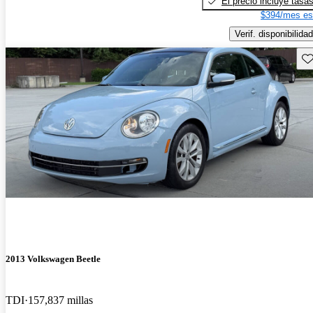
El precio incluye tasa
$394/mes es
Verif. disponibilidad
Gu
2013 Volkswagen Beetle
TDI
157,837 millas