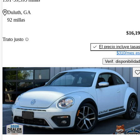
Duluth, GA
92 millas
$16,1
Trato justo
El precio incluye tasa
$310/mes es
Verif. disponibilidad
Gu