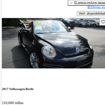
El precio incluye tasa
$510/mes es
Verif. disponibilidad
Gu
2017 Volkswagen Beetle
110,000 millas