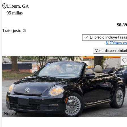
Lilburn, GA
95 millas
$8,8
Trato justo
El precio incluye tasa
$170/mes es
Verif. disponibilidad
Gu
¡Nuevo!