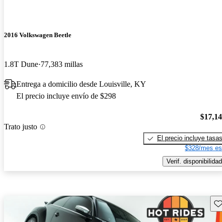
2016 Volkswagen Beetle
1.8T Dune
77,383 millas
Entrega a domicilio desde Louisville, KY
El precio incluye envío de $298
$17,1
Trato justo
El precio incluye tasa
$328/mes es
Verif. disponibilidad
Gu