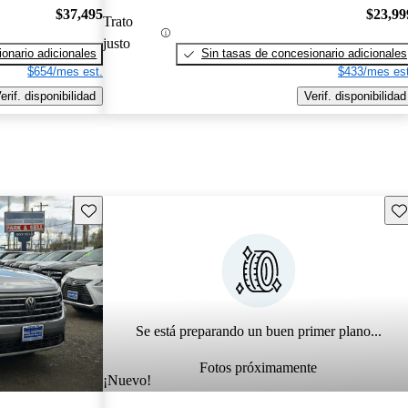
$37,495
$23,99
Trato
justo
onario adicionales
Sin tasas de concesionario adicionales
$654/mes est.
$433/mes est
erif. disponibilidad
Verif. disponibilidad
Guarda este Aviso
Gu
Se está preparando un buen primer plano...
Fotos próximamente
¡Nuevo!