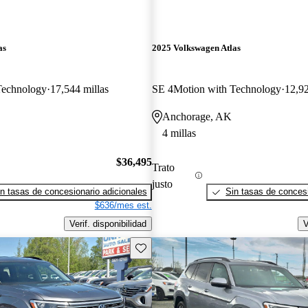
as
2025 Volkswagen Atlas
Technology
17,544 millas
SE 4Motion with Technology
12,92
Anchorage, AK
4 millas
$36,495
Trato
justo
n tasas de concesionario adicionales
Sin tasas de concesi
$636/mes est.
Verif. disponibilidad
V
Guarda este Aviso