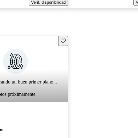
Verif. disponibilidad
V
Guarda este Aviso
rando un buen primer plano...
otos próximamente
as