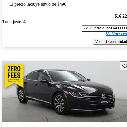
El precio incluye envío de $496
$16,2
Trato justo
El precio incluye tasa
$313/mes es
Verif. disponibilidad
Gu