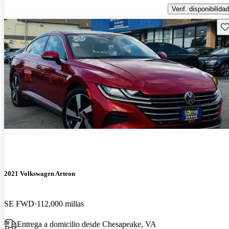
Verif. disponibilidad
Gu
2021 Volkswagen Arteon
SE FWD
112,000 millas
Entrega a domicilio desde Chesapeake, VA