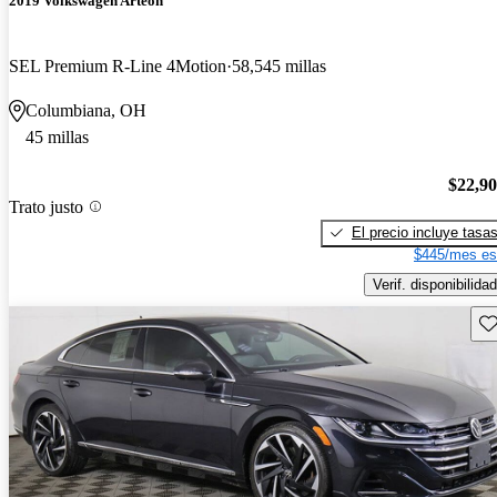
2019 Volkswagen Arteon
SEL Premium R-Line 4Motion
58,545 millas
Columbiana, OH
45 millas
$22,9
Trato justo
El precio incluye tasa
$445/mes es
Verif. disponibilidad
Gu