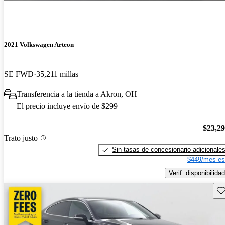
2021 Volkswagen Arteon
SE FWD
35,211 millas
Transferencia a la tienda a Akron, OH
El precio incluye envío de $299
$23,2
Trato justo
Sin tasas de concesionario adicionale
$449/mes es
Verif. disponibilidad
Gu