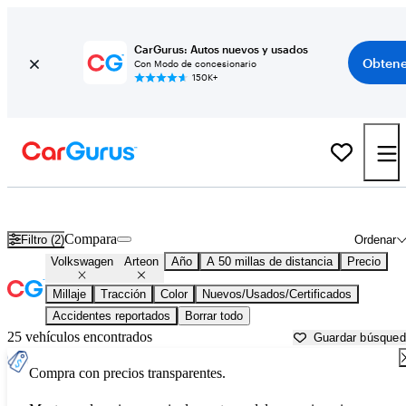
CarGurus: Autos nuevos y usados
Obtene
Con Modo de concesionario
150K+
Volkswagen Arteon usados en venta cerca de
Akron, OH
Compara
Filtro (2)
Ordenar
Volkswagen
Arteon
Año
A 50 millas de distancia
Precio
Millaje
Tracción
Color
Nuevos/Usados/Certificados
Accidentes reportados
Borrar todo
25 vehículos encontrados
Guardar búsque
Compra con precios transparentes.