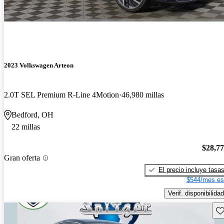
2023 Volkswagen Arteon
2.0T SEL Premium R-Line 4Motion
46,980 millas
Bedford, OH
22 millas
$28,7
Gran oferta
El precio incluye tasa
$544/mes es
Verif. disponibilidad
Gu