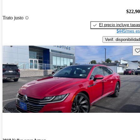
$22,9
Trato justo
El precio incluye tasa
$445/mes es
Verif. disponibilidad
Gu
¡Nuevo!