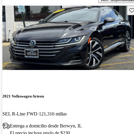
Gu
2021 Volkswagen Arteon
SEL R-Line FWD
121,316 millas
Entrega a domicilio desde Berwyn, IL
El precio incluye envío de $230