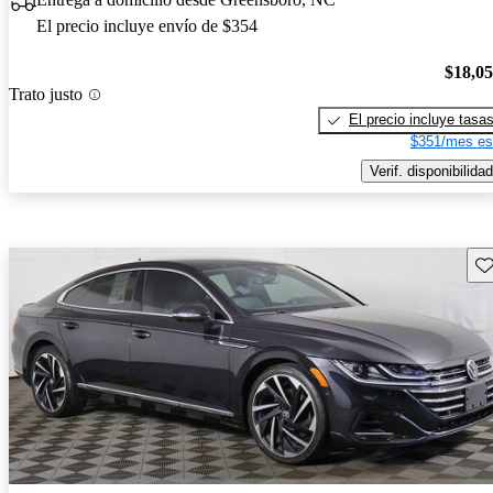
El precio incluye envío de $354
$18,0
Trato justo
El precio incluye tasa
$351/mes es
Verif. disponibilidad
Gu