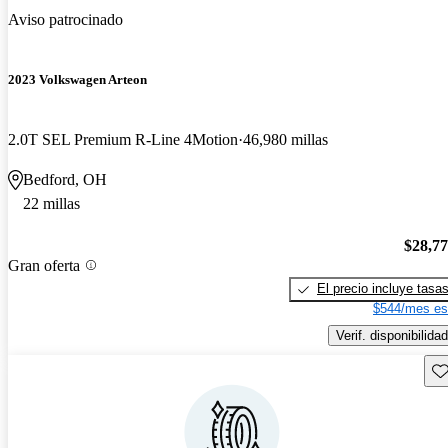
Aviso patrocinado
2023 Volkswagen Arteon
2.0T SEL Premium R-Line 4Motion
46,980 millas
Bedford, OH
22 millas
$28,7
Gran oferta
El precio incluye tasa
$544/mes es
Verif. disponibilidad
Gu