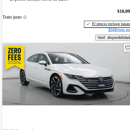
$18,0
Trato justo
El precio incluye tasa
$349/mes es
Verif. disponibilidad
Gu