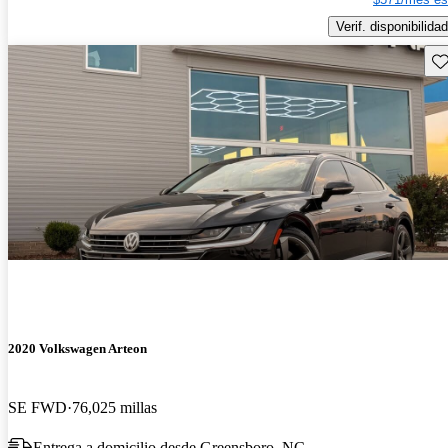
Verif. disponibilidad
Gu
2020 Volkswagen Arteon
SE FWD
76,025 millas
Entrega a domicilio desde Greensboro, NC