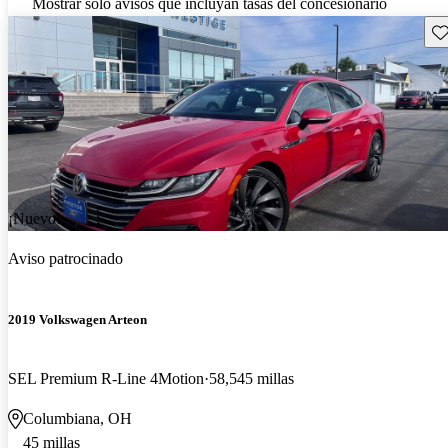
Mostrar solo avisos que incluyan tasas del concesionario
Gu
¡Nuevo!
Aviso patrocinado
2019 Volkswagen Arteon
SEL Premium R-Line 4Motion
58,545 millas
Columbiana, OH
45 millas