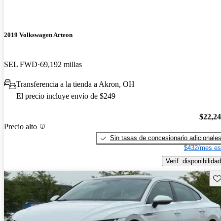
2019 Volkswagen Arteon
SEL FWD
69,192 millas
Transferencia a la tienda a Akron, OH
El precio incluye envío de $249
$22,2
Precio alto
Sin tasas de concesionario adicionale
$432/mes es
Verif. disponibilidad
Gu