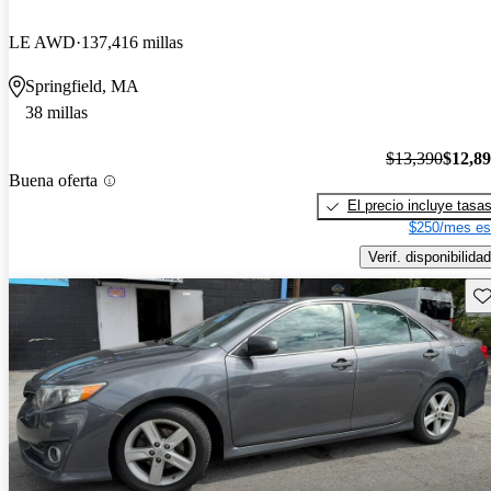
LE AWD
137,416 millas
Springfield, MA
38 millas
$13,390
$12,8
Buena oferta
El precio incluye tasa
$250/mes es
Verif. disponibilidad
Gu