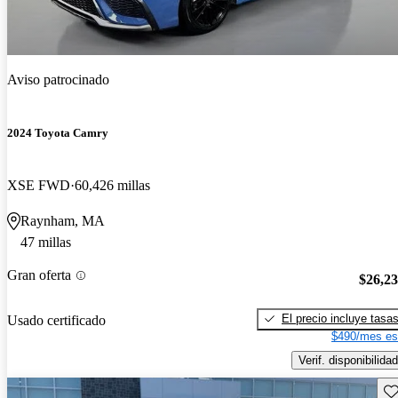
Aviso patrocinado
2024 Toyota Camry
XSE FWD
60,426 millas
Raynham, MA
47 millas
Gran oferta
$26,2
El precio incluye tasa
Usado certificado
$490/mes es
Verif. disponibilidad
Gu