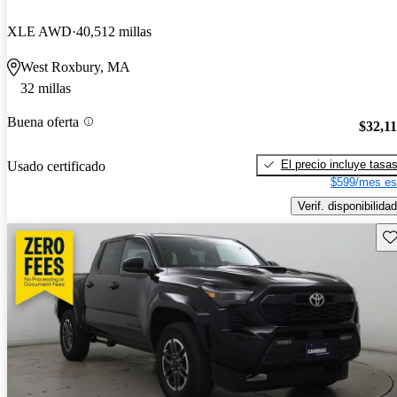
XLE AWD
40,512 millas
West Roxbury, MA
32 millas
Buena oferta
$32,1
El precio incluye tasa
Usado certificado
$599/mes es
Verif. disponibilidad
Gu