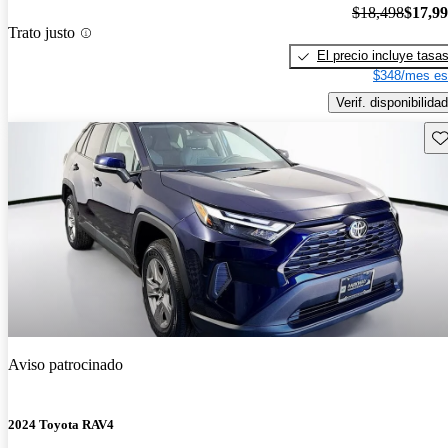
$18,498
$17,9
Trato justo
El precio incluye tasa
$348/mes es
Verif. disponibilidad
Gu
Aviso patrocinado
2024 Toyota RAV4