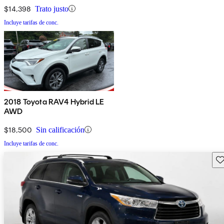
$14,398
Trato justo
Incluye tarifas de conc.
2018 Toyota RAV4 Hybrid LE
AWD
$18,500
Sin calificación
Incluye tarifas de conc.
Gu