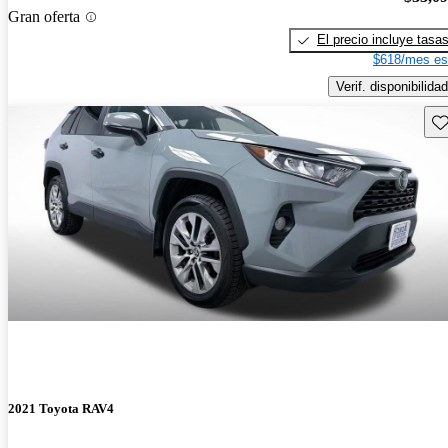
Gran oferta
El precio incluye tasa
$618/mes es
Verif. disponibilidad
Gu
2021 Toyota RAV4