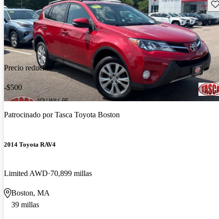
Gu
Precio reducido
-$500
Patrocinado por
Tasca Toyota Boston
2014 Toyota RAV4
Limited AWD
70,899 millas
Boston, MA
39 millas