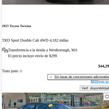
2025 Toyota Tacoma
TRD Sport Double Cab 4WD
4,182 millas
Transferencia a la tienda a Westborough, MA
El precio incluye envío de $299
$44,2
Trato justo
Sin tasas de concesionario adicionale
$820/mes es
Verif. disponibilidad
Gu