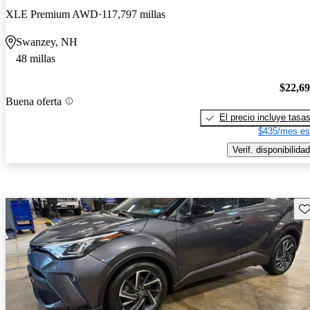
XLE Premium AWD
117,797 millas
Swanzey, NH
48 millas
$22,6
Buena oferta
El precio incluye tasa
$435/mes es
Verif. disponibilidad
Gu