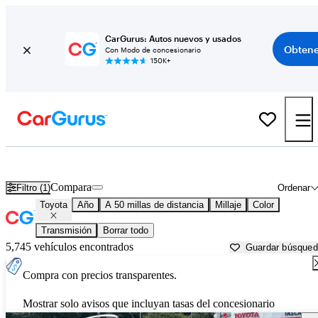
CarGurus: Autos nuevos y usados
Obtene
Con Modo de concesionario
150K+
Autos Toyota usados en venta cerca de
Worcester, MA
Compara
Filtro (1)
Ordenar
Toyota
Año
A 50 millas de distancia
Millaje
Color
Transmisión
Borrar todo
5,745 vehículos encontrados
Guardar búsque
Compra con precios transparentes.
Mostrar solo avisos que incluyan tasas del concesionario