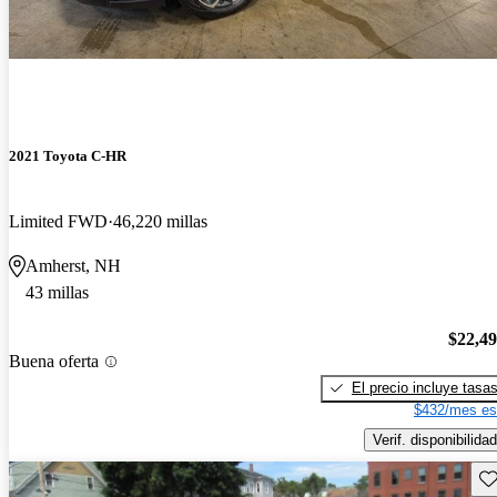
2021 Toyota C-HR
Limited FWD
46,220 millas
Amherst, NH
43 millas
$22,4
Buena oferta
El precio incluye tasa
$432/mes es
Verif. disponibilidad
Gu