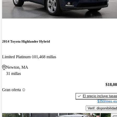
2014 Toyota Highlander Hybrid
Limited Platinum
101,468 millas
Newton, MA
31 millas
$18,0
Gran oferta
El precio incluye tasa
$350/mes es
Verif. disponibilidad
Gu