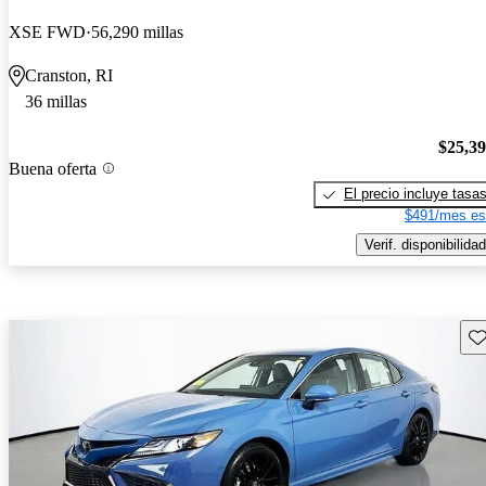
XSE FWD
56,290 millas
Cranston, RI
36 millas
$25,3
Buena oferta
El precio incluye tasa
$491/mes es
Verif. disponibilidad
Gu