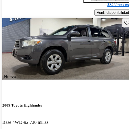
$342/mes es
Verif. disponibilidad
Gu
¡Nuevo!
2009 Toyota Highlander
Base 4WD
92,730 millas