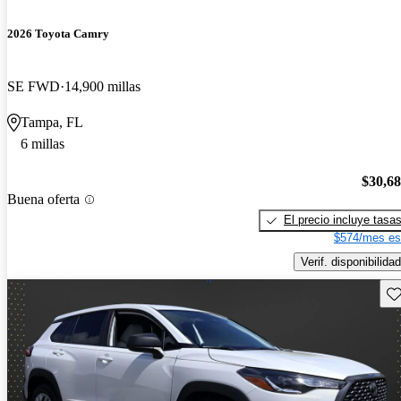
2026 Toyota Camry
SE FWD
14,900 millas
Tampa, FL
6 millas
$30,6
Buena oferta
El precio incluye tasa
$574/mes es
Verif. disponibilidad
Gu