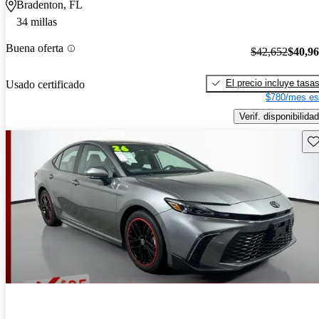
Bradenton, FL
34 millas
Buena oferta
$42,652
$40,9
El precio incluye tasa
Usado certificado
$780/mes es
Verif. disponibilidad
Gu