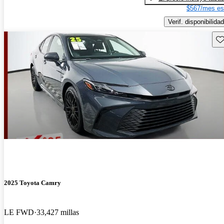
$567/mes es
Verif. disponibilidad
Gu
2025 Toyota Camry
LE FWD
33,427 millas