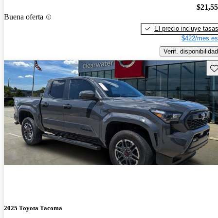
$21,5
Buena oferta
El precio incluye tasa
$422/mes es
Verif. disponibilidad
Gu
2025 Toyota Tacoma