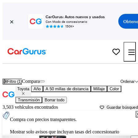
CarGurus: Autos nuevos y usados
Obtene
Con Modo de concesionario
150K+
Autos Toyota usados en venta cerca de
Tampa, FL
Compara
Filtro (1)
Ordenar
Toyota
Año
A 50 millas de distancia
Millaje
Color
Transmisión
Borrar todo
3,503 vehículos encontrados
Guardar búsque
Compra con precios transparentes.
Mostrar solo avisos que incluyan tasas del concesionario