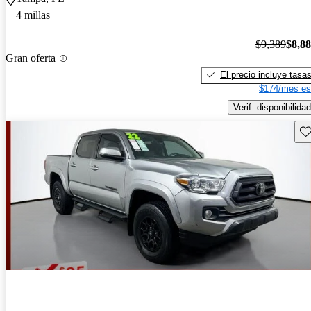
4 millas
$9,389
$8,8
Gran oferta
El precio incluye tasa
$174/mes es
Verif. disponibilidad
Gu