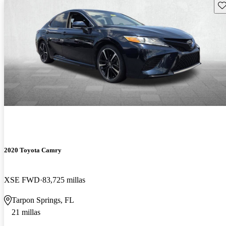
Gu
2020 Toyota Camry
XSE FWD
83,725 millas
Tarpon Springs, FL
21 millas