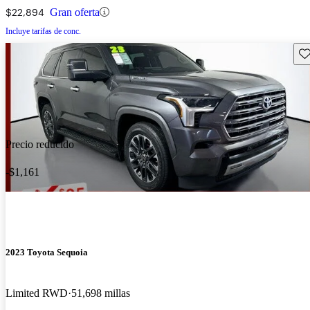
$22,894
Gran oferta
Incluye tarifas de conc.
Gu
Precio reducido
-$1,161
2023 Toyota Sequoia
Limited RWD
51,698 millas