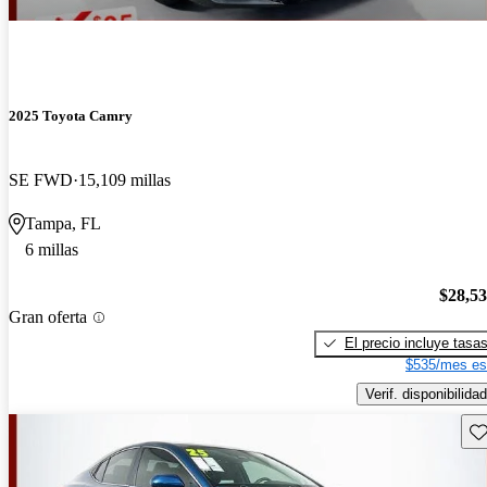
2025 Toyota Camry
SE FWD
15,109 millas
Tampa, FL
6 millas
$28,5
Gran oferta
El precio incluye tasa
$535/mes es
Verif. disponibilidad
Gu