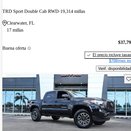
TRD Sport Double Cab RWD
19,314 millas
Clearwater, FL
17 millas
$37,7
Buena oferta
El precio incluye tasa
$708/mes es
Verif. disponibilidad
Gu