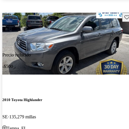
Gu
Precio reducido
-$500
2010 Toyota Highlander
SE
135,279 millas
Tampa, FL