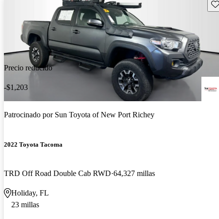
Gu
Precio reducido
-$1,203
Patrocinado por
Sun Toyota of New Port Richey
2022 Toyota Tacoma
TRD Off Road Double Cab RWD
64,327 millas
Holiday, FL
23 millas