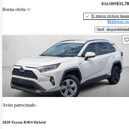
$32,989
$31,7
Buena oferta
El precio incluye tasa
$616/mes es
Verif. disponibilidad
Gu
Aviso patrocinado
2020 Toyota RAV4 Hybrid