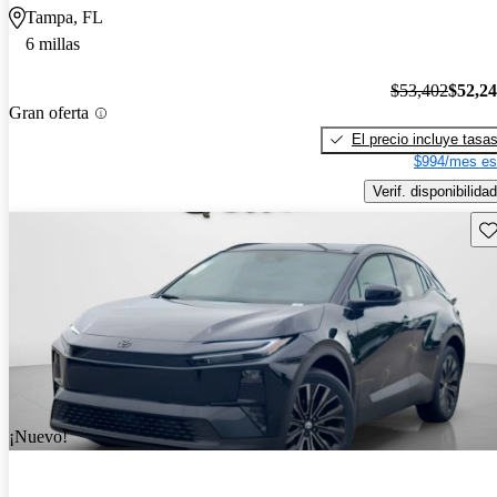
Tampa, FL
6 millas
$53,402
$52,2
Gran oferta
El precio incluye tasa
$994/mes es
Verif. disponibilidad
Gu
¡Nuevo!