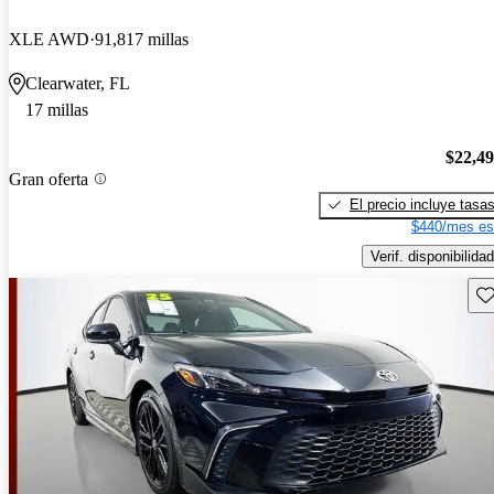
XLE AWD
91,817 millas
Clearwater, FL
17 millas
$22,4
Gran oferta
El precio incluye tasa
$440/mes es
Verif. disponibilidad
Gu