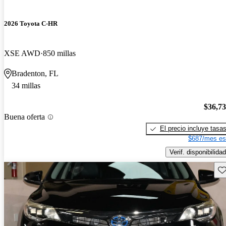
2026 Toyota C-HR
XSE AWD
850 millas
Bradenton, FL
34 millas
$36,7
Buena oferta
El precio incluye tasa
$687/mes es
Verif. disponibilidad
Gu