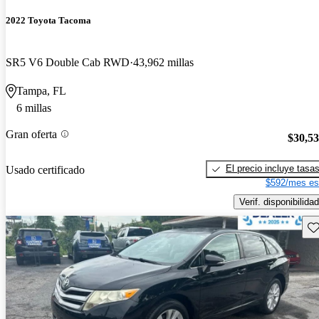
2022 Toyota Tacoma
SR5 V6 Double Cab RWD
43,962 millas
Tampa, FL
6 millas
Gran oferta
$30,5
El precio incluye tasa
Usado certificado
$592/mes es
Verif. disponibilidad
Gu