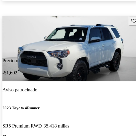
Gu
Precio reducido
-$1,692
Aviso patrocinado
2023 Toyota 4Runner
SR5 Premium RWD
35,418 millas