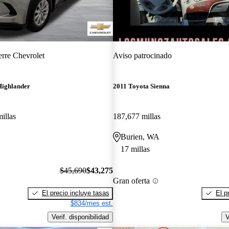
erre Chevrolet
Aviso patrocinado
Highlander
2011 Toyota Sienna
illas
187,677 millas
Burien, WA
17 millas
$45,690
$43,275
Gran oferta
El precio incluye tasas
El p
$834/mes est.
Verif. disponibilidad
V