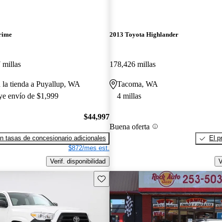
rime
2013 Toyota Highlander
 millas
178,426 millas
a la tienda a Puyallup, WA
Tacoma, WA
uye envío de $1,999
4 millas
$44,997
Buena oferta
n tasas de concesionario adicionales
El p
$872/mes est.
Verif. disponibilidad
V
Guarda este Aviso