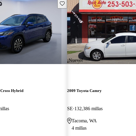
Guarda este Aviso
¡Nuevo!
 Cross Hybrid
2009 Toyota Camry
illas
SE
132,386 millas
Tacoma, WA
4 millas