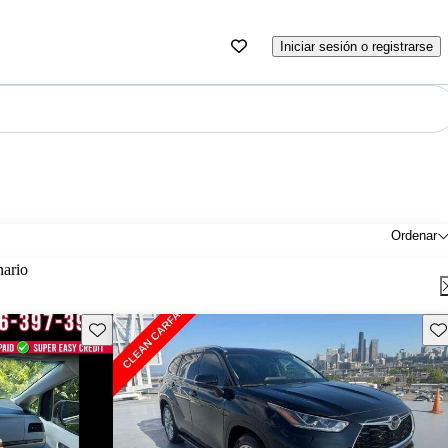
Iniciar sesión o registrarse
Ordenar
nario
Guarda este Aviso
Gu