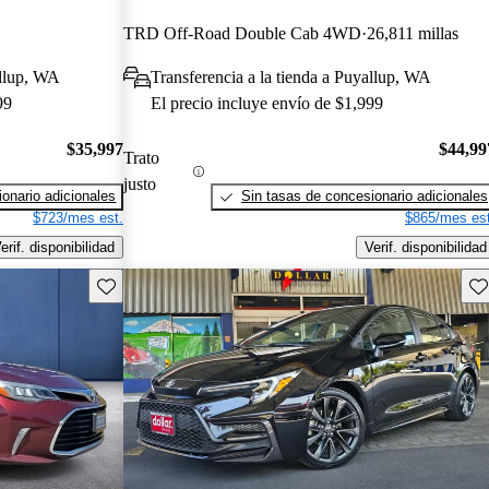
TRD Off-Road Double Cab 4WD
26,811 millas
allup, WA
Transferencia a la tienda a Puyallup, WA
99
El precio incluye envío de $1,999
$35,997
$44,99
Trato
justo
onario adicionales
Sin tasas de concesionario adicionales
$723/mes est.
$865/mes est
erif. disponibilidad
Verif. disponibilidad
Guarda este Aviso
Gu