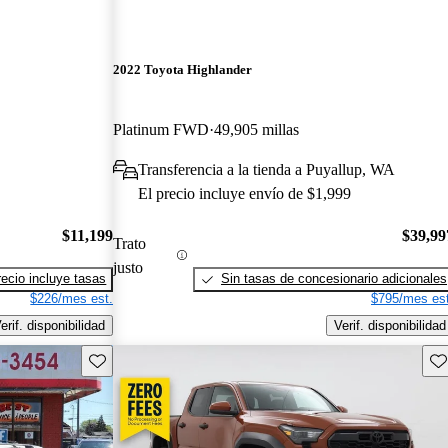
2022 Toyota Highlander
Platinum FWD
49,905 millas
Transferencia a la tienda a Puyallup, WA
El precio incluye envío de $1,999
$11,199
$39,99
Trato
justo
recio incluye tasas
Sin tasas de concesionario adicionales
$226/mes est.
$795/mes est
erif. disponibilidad
Verif. disponibilidad
Guarda este Aviso
Gu