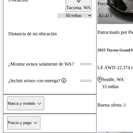
Precio reducido
Tacoma, WA
-$2,415
Patrocinado por
Pi
Distancia de mi ubicación
2025 Toyota Grand 
¿Mostrar avisos solamente de WA?
LE AWD
22,374 m
Seattle, WA
¿Incluir avisos con entrega?
33 millas
Marca y modelo
Buena oferta
Precio y pago