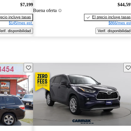
$7,199
$44,59
Buena oferta
recio incluye tasas
El precio incluye tasas
$145/mes est.
$866/mes est
erif. disponibilidad
Verif. disponibilidad
Guarda este Aviso
Gu