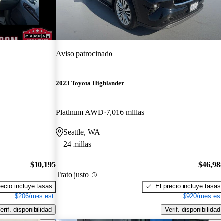
Aviso patrocinado
2023 Toyota Highlander
Platinum AWD
7,016 millas
Seattle, WA
24 millas
$10,195
$46,98
Trato justo
recio incluye tasas
El precio incluye tasas
$206/mes est.
$920/mes est
erif. disponibilidad
Verif. disponibilidad