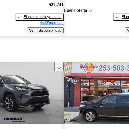
$27,741
Buena oferta
El precio incluye tasas
El p
$539/mes est.
Verif. disponibilidad
V
Guarda este Aviso
¡Nuevo!