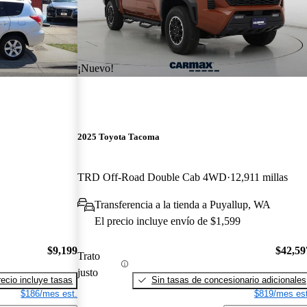
¡Nuevo!
2025 Toyota Tacoma
TRD Off-Road Double Cab 4WD
12,911 millas
Transferencia a la tienda a Puyallup, WA
El precio incluye envío de $1,599
$9,199
$42,59
Trato
justo
recio incluye tasas
Sin tasas de concesionario adicionales
$186/mes est.
$819/mes est