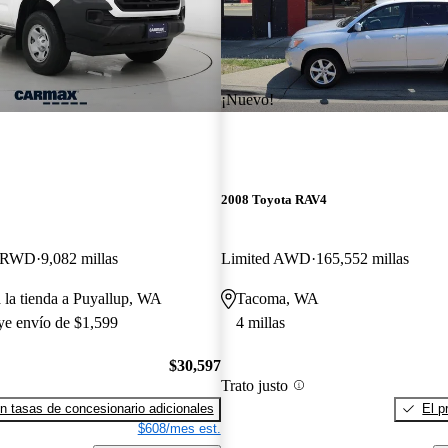
¡Nuevo!
2008 Toyota RAV4
b RWD
9,082 millas
Limited AWD
165,552 millas
a la tienda a Puyallup, WA
Tacoma, WA
uye envío de $1,599
4 millas
$30,597
Trato justo
n tasas de concesionario adicionales
El p
$608/mes est.