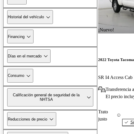
Historial del vehículo
¡Nuevo!
Financing
Días en el mercado
2022 Toyota Tacoma
Consumo
SR I4 Access Ca
Transferencia 
Calificación general de seguridad de la
El precio incl
NHTSA
Trato
justo
Reducciones de precio
Si