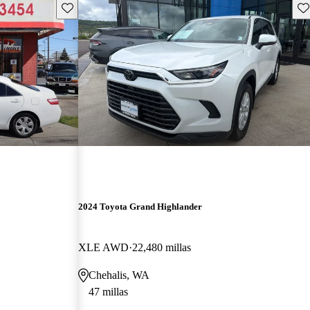
Guarda este Aviso
Gu
2024 Toyota Grand Highlander
XLE AWD
22,480 millas
Chehalis, WA
47 millas