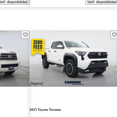
erif. disponibilidad
Verif. disponibilidad
Guarda este Aviso
Gu
¡Nuevo!
2025 Toyota Tacoma