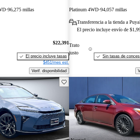
FWD
96,275 millas
Platinum 4WD
94,057 millas
Transferencia a la tienda a Puy
El precio incluye envío de $1,9
$22,391
Trato
justo
El precio incluye tasas
Sin tasas de concesi
$451/mes est.
Verif. disponibilidad
V
Guarda este Aviso