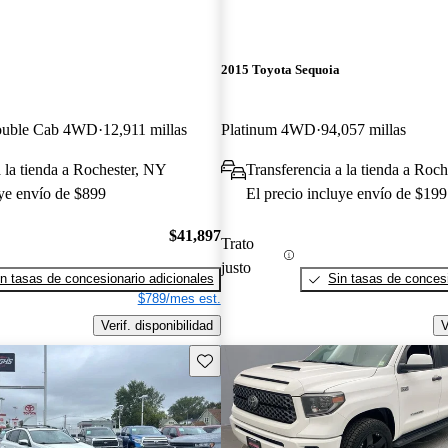
2015 Toyota Sequoia
ouble Cab 4WD
12,911 millas
Platinum 4WD
94,057 millas
a la tienda a Rochester, NY
Transferencia a la tienda a Roc
uye envío de $899
El precio incluye envío de $199
$41,897
Trato
justo
n tasas de concesionario adicionales
Sin tasas de concesi
$789/mes est.
Verif. disponibilidad
V
Guarda este Aviso