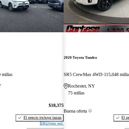
2020 Toyota Tundra
 millas
SR5 CrewMax 4WD
115,048 milla
Y
Rochester, NY
75 millas
$18,375
Buena oferta
El precio incluye tasas
El p
$361/mes est.