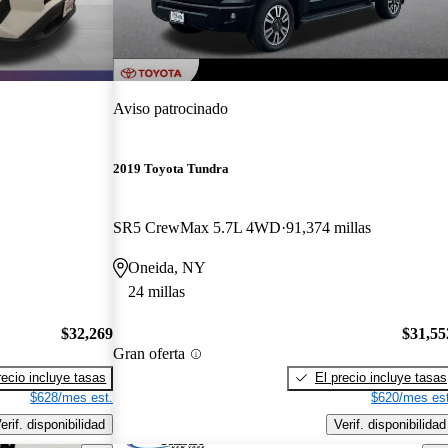
Aviso patrocinado
2019 Toyota Tundra
SR5 CrewMax 5.7L 4WD
91,374 millas
Oneida, NY
24 millas
$32,269
$31,55
Gran oferta
recio incluye tasas
El precio incluye tasas
$628/mes est.
$620/mes est
erif. disponibilidad
Verif. disponibilidad