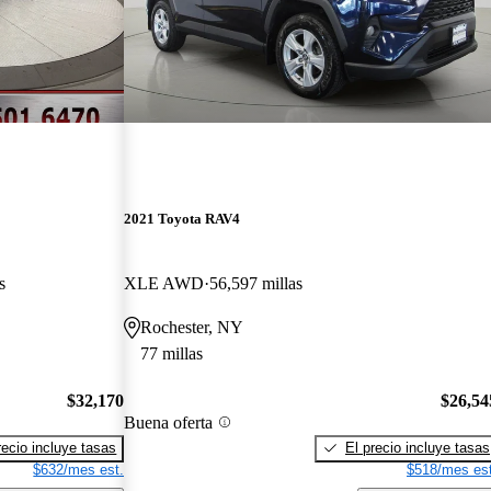
2021 Toyota RAV4
s
XLE AWD
56,597 millas
Rochester, NY
77 millas
$32,170
$26,54
Buena oferta
recio incluye tasas
El precio incluye tasas
$632/mes est.
$518/mes est