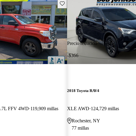
Guarda este Aviso
Precio reducido
-$366
2018 Toyota RAV4
5.7L FFV 4WD
119,909 millas
XLE AWD
124,729 millas
Rochester, NY
77 millas