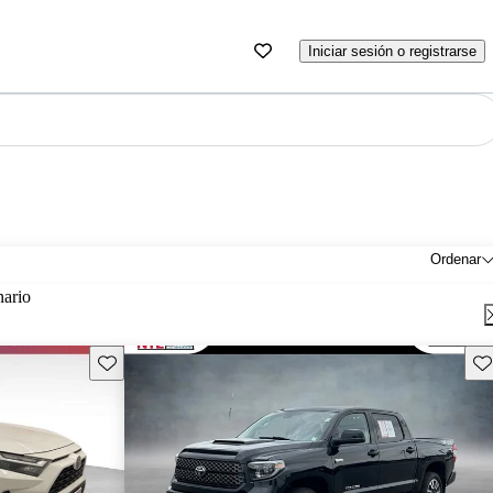
Iniciar sesión o registrarse
Ordenar
nario
Guarda este Aviso
Gu