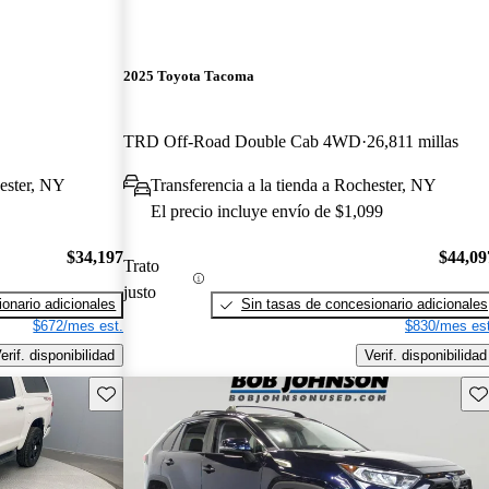
2025 Toyota Tacoma
TRD Off-Road Double Cab 4WD
26,811 millas
hester, NY
Transferencia a la tienda a Rochester, NY
El precio incluye envío de $1,099
$34,197
$44,09
Trato
justo
onario adicionales
Sin tasas de concesionario adicionales
$672/mes est.
$830/mes est
erif. disponibilidad
Verif. disponibilidad
Guarda este Aviso
Gu