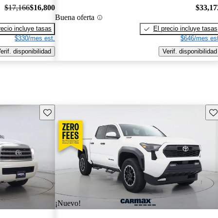
$17,166
$16,800
$33,17
Buena oferta
recio incluye tasas
El precio incluye tasas
$330/mes est.
$646/mes est
erif. disponibilidad
Verif. disponibilidad
Guarda este Aviso
Gu
¡Nuevo!