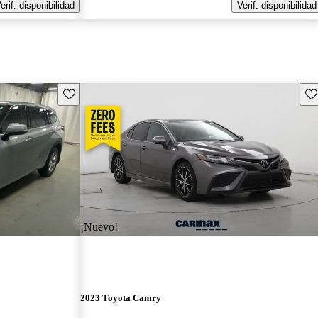
erif. disponibilidad
Verif. disponibilidad
Guarda este Aviso
Gu
¡Nuevo!
2023 Toyota Camry