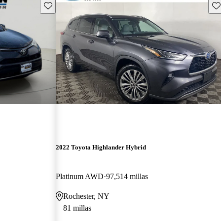
Guarda este Aviso
Gu
2022 Toyota Highlander Hybrid
Platinum AWD
97,514 millas
Rochester, NY
81 millas