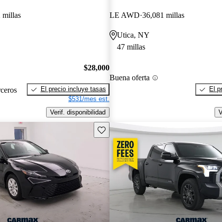
 millas
LE AWD
36,081 millas
Utica, NY
47 millas
$28,000
Buena oferta
El precio incluye tasas
El p
rceros
$531/mes est.
Verif. disponibilidad
V
Guarda este Aviso