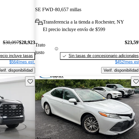
SE FWD
80,657 millas
Transferencia a la tienda a Rochester, NY
El precio incluye envío de $599
$30,097
$28,923
$23,59
Trato
justo
recio incluye tasas
Sin tasas de concesionario adicionales
$564/mes est.
$452/mes est
erif. disponibilidad
Verif. disponibilidad
Guarda este Aviso
Gu