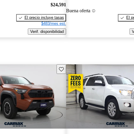
$24,591
Buena oferta
El precio incluye tasas
El p
$483/mes est.
Verif. disponibilidad
V
Guarda este Aviso