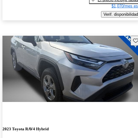
$1,070/mes es
Verif. disponibilidad
Gu
2023 Toyota RAV4 Hybrid