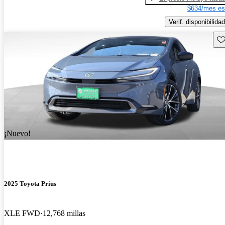
$634/mes es
Verif. disponibilidad
Gu
¡Nuevo!
2025 Toyota Prius
XLE FWD
12,768 millas