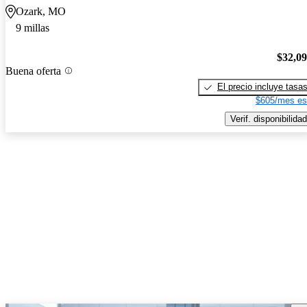
Ozark, MO
9 millas
$32,0
Buena oferta
El precio incluye tasa
$605/mes es
Verif. disponibilidad