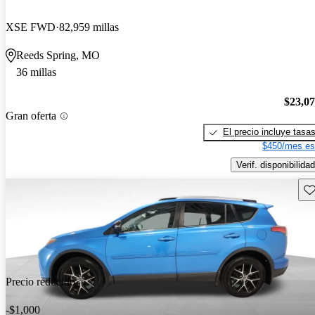
XSE FWD
82,959 millas
Reeds Spring, MO
36 millas
$23,0
Gran oferta
El precio incluye tasa
$450/mes es
Verif. disponibilidad
Gu
Precio reducido
-$1,000