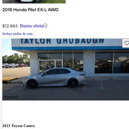
2016 Honda Pilot EX-L AWD
$12,863
Buena oferta
Incluye tarifas de conc.
Gu
¡Nuevo!
2023 Toyota Camry