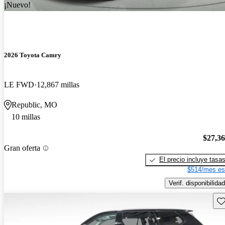
¡Nuevo!
2026 Toyota Camry
LE FWD
12,867 millas
Republic, MO
10 millas
$27,3
Gran oferta
El precio incluye tasa
$514/mes es
Verif. disponibilidad
Gu