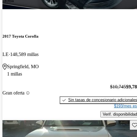
-$964
2017 Toyota Corolla
LE
148,589 millas
Springfield, MO
1 millas
$10,745
$9,7
Gran oferta
Sin tasas de concesionario adicionale
$193/mes es
Verif. disponibilidad
Gu