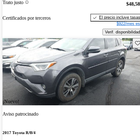
Trato justo
$48,5
El precio incluye tasa
Certificados por terceros
$922/mes es
Verif. disponibilidad
Gu
¡Nuevo!
Aviso patrocinado
2017 Toyota RAV4