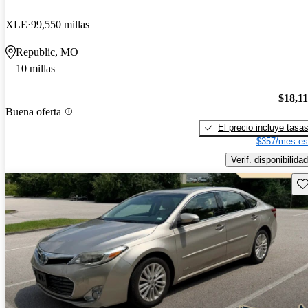
XLE
99,550 millas
Republic, MO
10 millas
$18,1
Buena oferta
El precio incluye tasa
$357/mes es
Verif. disponibilidad
Gu