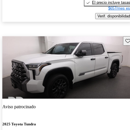
El precio incluye tasa
$657/mes es
Verif. disponibilidad
Gu
Aviso patrocinado
2025 Toyota Tundra