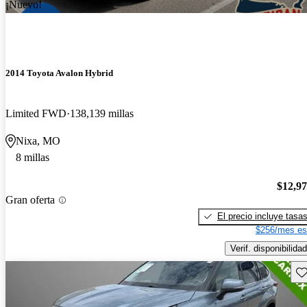
¡Nuevo!
2014 Toyota Avalon Hybrid
Limited FWD
138,139 millas
Nixa, MO
8 millas
$12,9
Gran oferta
El precio incluye tasa
$256/mes es
Verif. disponibilidad
Gu