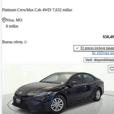
Platinum CrewMax Cab 4WD
7,632 millas
Nixa, MO
8 millas
$58,4
Buena oferta
El precio incluye tasa
$1,102/mes es
Verif. disponibilidad
Gu