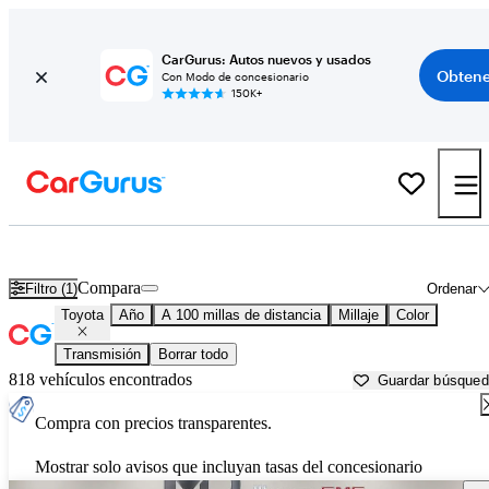
CarGurus: Autos nuevos y usados
Obtene
Con Modo de concesionario
150K+
Autos Toyota usados en venta cerca de
Springfield, MO
Compara
Filtro (1)
Ordenar
Toyota
Año
A 100 millas de distancia
Millaje
Color
Transmisión
Borrar todo
818 vehículos encontrados
Guardar búsque
Compra con precios transparentes.
Mostrar solo avisos que incluyan tasas del concesionario