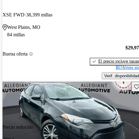
XSE FWD
38,399 millas
West Plains, MO
84 millas
$29,9
Buena oferta
El precio incluye tasa
$574/mes es
Verif. disponibilidad
Gu
Precio reducido