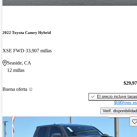
2022 Toyota Camry Hybrid
XSE FWD
33,907 millas
Seaside, CA
12 millas
$29,9
Buena oferta
El precio incluye tasa
$590/mes es
Verif. disponibilidad
Gu