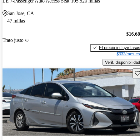
LE 7-Passenger Auto Access Seat
105,520 millas
San Jose, CA
47 millas
$16,6
Trato justo
El precio incluye tasa
$332/mes es
Verif. disponibilidad
Gu