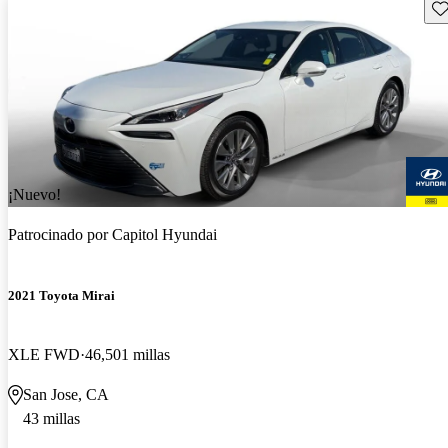
Gu
¡Nuevo!
Patrocinado por
Capitol Hyundai
2021 Toyota Mirai
XLE FWD
46,501 millas
San Jose, CA
43 millas