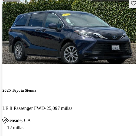
Gu
2025 Toyota Sienna
LE 8-Passenger FWD
25,097 millas
Seaside, CA
12 millas