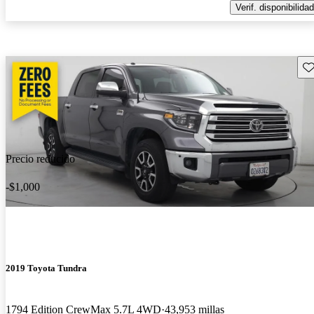
Verif. disponibilidad
Gu
Precio reducido
-$1,000
2019 Toyota Tundra
1794 Edition CrewMax 5.7L 4WD
43,953 millas