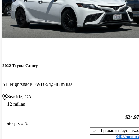
2022 Toyota Camry
SE Nightshade FWD
54,548 millas
Seaside, CA
12 millas
$24,9
Trato justo
El precio incluye tasa
$492/mes es