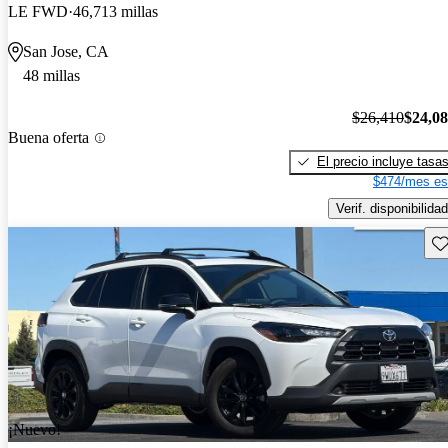
LE FWD
46,713 millas
San Jose, CA
48 millas
$26,410
$24,0
Buena oferta
El precio incluye tasa
$474/mes es
Verif. disponibilidad
Gu
¡Nuevo!