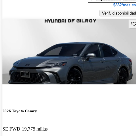
$832/mes es
Verif. disponibilidad
Gu
2026 Toyota Camry
SE FWD
19,775 millas