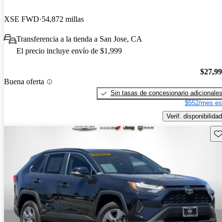
XSE FWD
54,872 millas
Transferencia a la tienda a San Jose, CA
El precio incluye envío de $1,999
$27,9
Buena oferta
Sin tasas de concesionario adicionale
$552/mes es
Verif. disponibilidad
Gu