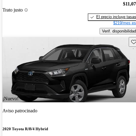
$11,0
Trato justo
El precio incluye tasa
$219/mes es
Verif. disponibilidad
Gu
¡Nuevo!
Aviso patrocinado
2020 Toyota RAV4 Hybrid