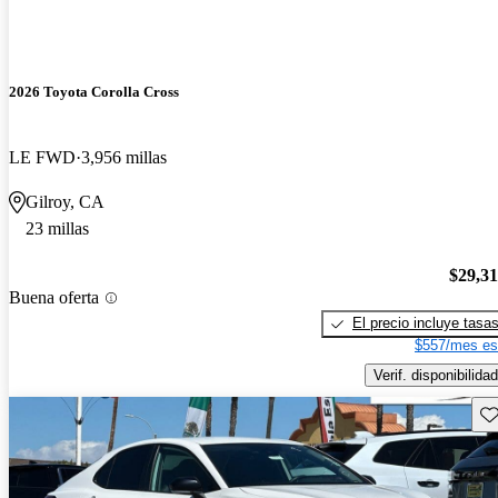
2026 Toyota Corolla Cross
LE FWD
3,956 millas
Gilroy, CA
23 millas
$29,3
Buena oferta
El precio incluye tasa
$557/mes es
Verif. disponibilidad
Gu