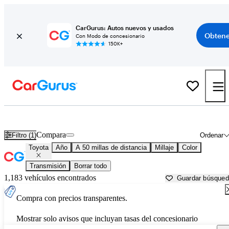
CarGurus: Autos nuevos y usados
Obtene
Con Modo de concesionario
150K+
Autos Toyota usados en venta cerca de
Salinas, CA
Compara
Filtro (1)
Ordenar
Toyota
Año
A 50 millas de distancia
Millaje
Color
Transmisión
Borrar todo
1,183 vehículos encontrados
Guardar búsque
Compra con precios transparentes.
Mostrar solo avisos que incluyan tasas del concesionario