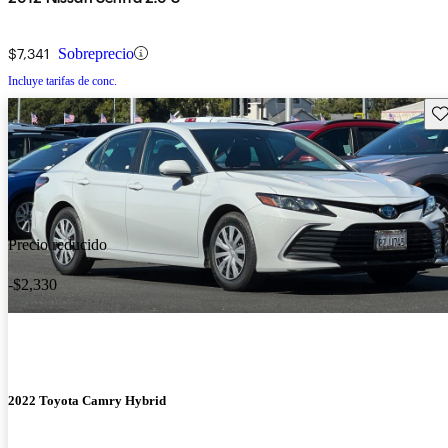
$7,341
Sobreprecio
Incluye tarifas de conc.
Gu
Precio reducido
-$2,330
2022 Toyota Camry Hybrid