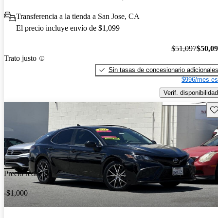
Transferencia a la tienda a San Jose, CA
El precio incluye envío de $1,099
$51,097
$50,0
Trato justo
Sin tasas de concesionario adicionale
$996/mes es
Verif. disponibilidad
Gu
Precio reducido
-$1,000