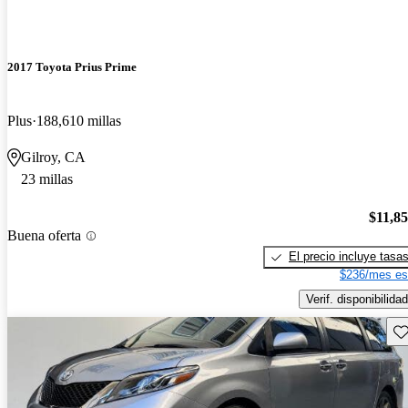
2017 Toyota Prius Prime
Plus
188,610 millas
Gilroy, CA
23 millas
$11,8
Buena oferta
El precio incluye tasa
$236/mes es
Verif. disponibilidad
Gu