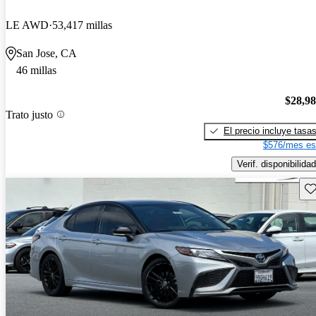
LE AWD
53,417 millas
San Jose, CA
46 millas
$28,9
Trato justo
El precio incluye tasa
$576/mes es
Verif. disponibilidad
Gu