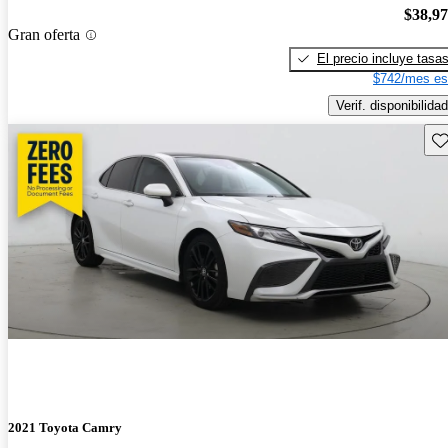
$38,9
Gran oferta
El precio incluye tasa
$742/mes es
Verif. disponibilidad
Gu
2021 Toyota Camry