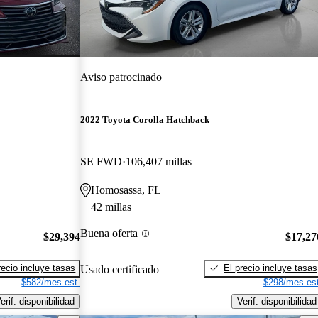
Aviso patrocinado
2022 Toyota Corolla Hatchback
SE FWD
106,407 millas
Homosassa, FL
42 millas
Buena oferta
$29,394
$17,27
recio incluye tasas
El precio incluye tasas
Usado certificado
$582/mes est.
$298/mes est
erif. disponibilidad
Verif. disponibilidad