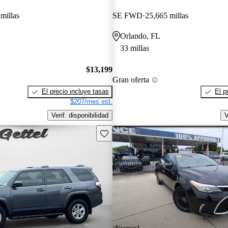
millas
SE FWD
25,665 millas
Orlando, FL
33 millas
$13,199
Gran oferta
El precio incluye tasas
El p
$207/mes est.
Verif. disponibilidad
V
Guarda este Aviso