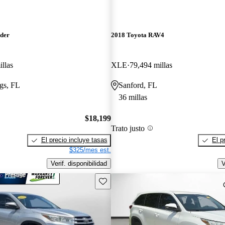
nder
2018 Toyota RAV4
llas
XLE
79,494 millas
gs, FL
Sanford, FL
36 millas
$18,199
Trato justo
El precio incluye tasas
El p
$325/mes est.
Verif. disponibilidad
V
Guarda este Aviso