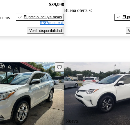
$39,998
Buena oferta
El precio incluye tasas
El p
rceros
$787/mes est.
Verif. disponibilidad
V
Guarda este Aviso
¡Nuevo!