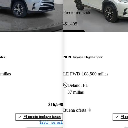
Precio reducido
-$1,495
nder
2019 Toyota Highlander
millas
LE FWD
108,500 millas
Deland, FL
37 millas
$16,998
Buena oferta
El precio incluye tasas
El p
$298/mes est.