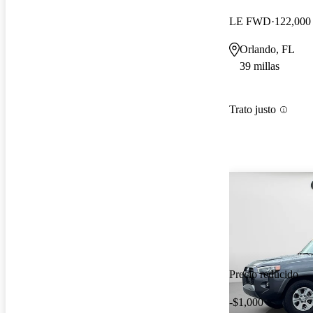
LE FWD
122,000 
Orlando, FL
39 millas
Trato justo
Precio reducido
-$1,000