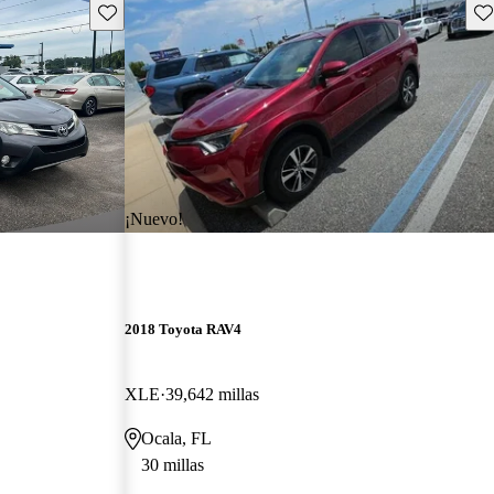
Guarda este Aviso
Gu
¡Nuevo!
2018 Toyota RAV4
XLE
39,642 millas
Ocala, FL
30 millas