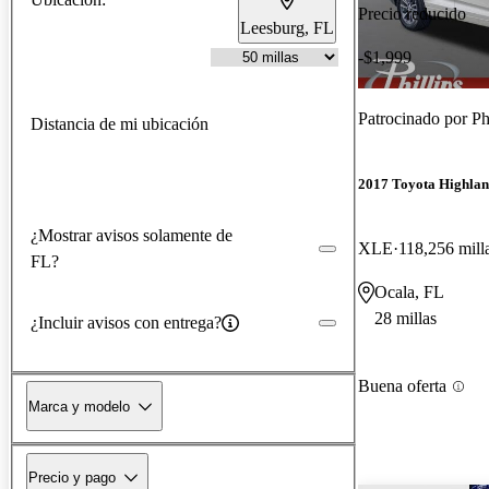
Precio reducido
Leesburg, FL
-$1,999
Patrocinado por
Ph
Distancia de mi ubicación
2017 Toyota Highla
¿Mostrar avisos solamente de
XLE
118,256 mill
FL?
Ocala, FL
28 millas
¿Incluir avisos con entrega?
Buena oferta
Marca y modelo
Precio y pago