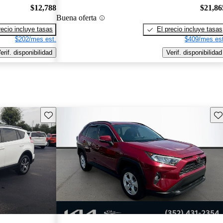
$12,788
$21,86
Buena oferta
recio incluye tasas
El precio incluye tasas
$202/mes est.
$409/mes est
erif. disponibilidad
Verif. disponibilidad
Guarda este Aviso
Gu