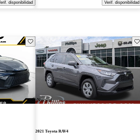
erif. disponibilidad
Verif. disponibilidad
Guarda este Aviso
Gu
¡Nuevo!
2021 Toyota RAV4