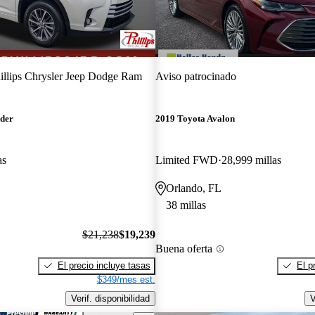
illips Chrysler Jeep Dodge Ram
Aviso patrocinado
nder
2019 Toyota Avalon
as
Limited FWD
28,999 millas
Orlando, FL
38 millas
$21,238
$19,239
Buena oferta
El precio incluye tasas
El p
$349/mes est.
Verif. disponibilidad
V