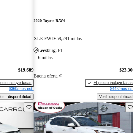
2020 Toyota RAV4
XLE FWD
59,291 millas
Leesburg, FL
6 millas
$19,689
$23,30
Buena oferta
recio incluye tasas
El precio incluye tasas
$360/mes est.
$442/mes est
erif. disponibilidad
Verif. disponibilidad
Guarda este Aviso
Gu