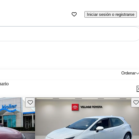
Iniciar sesión o registrarse
Ordenar
nario
Guarda este Aviso
Gu