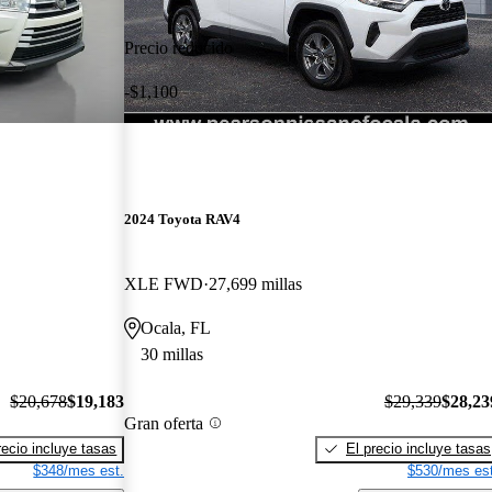
Precio reducido
-$1,100
2024 Toyota RAV4
XLE FWD
27,699 millas
Ocala, FL
30 millas
$20,678
$19,183
$29,339
$28,23
Gran oferta
recio incluye tasas
El precio incluye tasas
$348/mes est.
$530/mes est