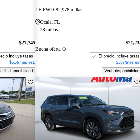
LE FWD
82,978 millas
Ocala, FL
28 millas
$27,745
$21,23
Buena oferta
recio incluye tasas
El precio incluye tasas
$514/mes est.
$387/mes est
erif. disponibilidad
Verif. disponibilidad
Guarda este Aviso
Gu