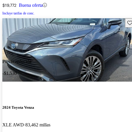
$19,772
Buena oferta
Incluye tarifas de conc.
Gu
Precio reducido
-$1,530
2024 Toyota Venza
XLE AWD
83,462 millas