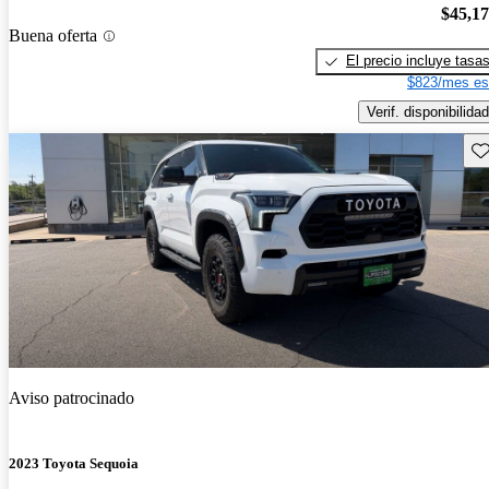
$45,1
Buena oferta
El precio incluye tasa
$823/mes es
Verif. disponibilidad
Gu
Aviso patrocinado
2023 Toyota Sequoia