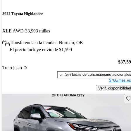
2022 Toyota Highlander
XLE AWD
33,993 millas
Transferencia a la tienda a Norman, OK
El precio incluye envío de $1,599
$37,5
Trato justo
Sin tasas de concesionario adicionale
$708/mes es
Verif. disponibilidad
Gu