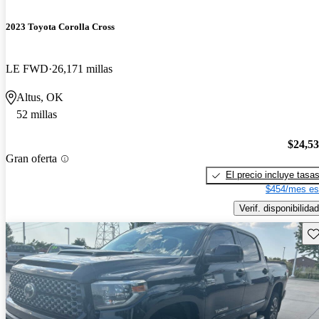
2023 Toyota Corolla Cross
LE FWD
26,171 millas
Altus, OK
52 millas
$24,5
Gran oferta
El precio incluye tasa
$454/mes es
Verif. disponibilidad
Gu