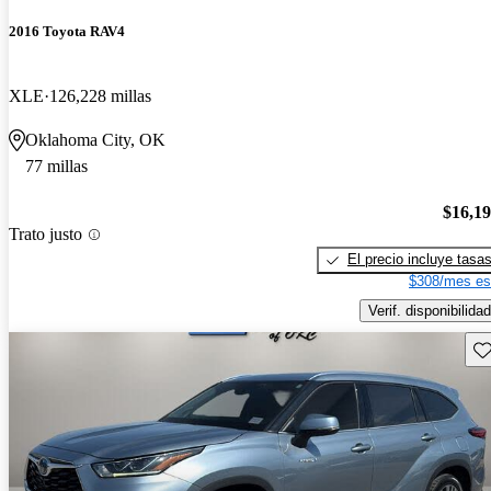
2016 Toyota RAV4
XLE
126,228 millas
Oklahoma City, OK
77 millas
$16,1
Trato justo
El precio incluye tasa
$308/mes es
Verif. disponibilidad
Gu