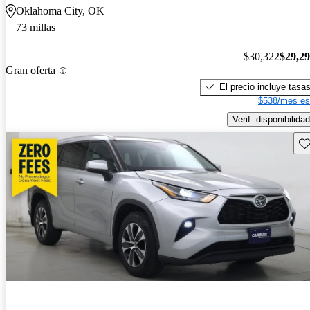
Oklahoma City, OK
73 millas
$30,322
$29,2
Gran oferta
El precio incluye tasa
$538/mes es
Verif. disponibilidad
Gu