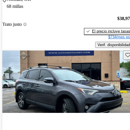
68 millas
$38,9
Trato justo
El precio incluye tasa
$734/mes es
Verif. disponibilidad
Gu