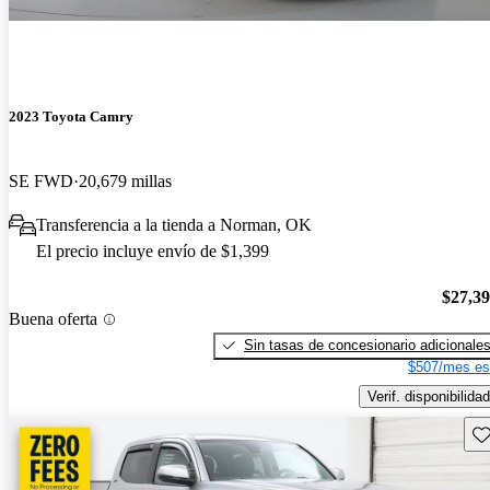
2023 Toyota Camry
SE FWD
20,679 millas
Transferencia a la tienda a Norman, OK
El precio incluye envío de $1,399
$27,3
Buena oferta
Sin tasas de concesionario adicionale
$507/mes es
Verif. disponibilidad
Gu