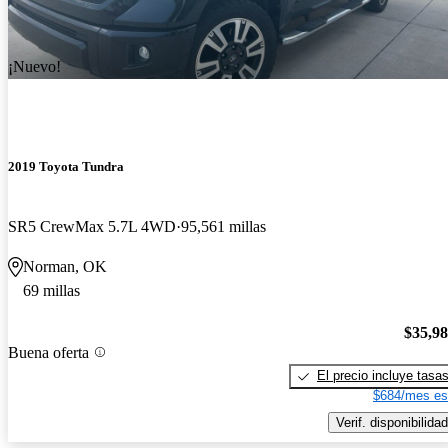
¡Nuevo!
2019 Toyota Tundra
SR5 CrewMax 5.7L 4WD
95,561 millas
Norman, OK
69 millas
$35,9
Buena oferta
El precio incluye tasa
$684/mes es
Verif. disponibilidad