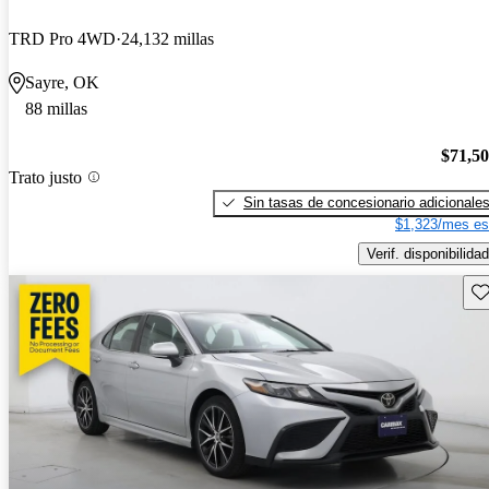
TRD Pro 4WD
24,132 millas
Sayre, OK
88 millas
$71,5
Trato justo
Sin tasas de concesionario adicionale
$1,323/mes es
Verif. disponibilidad
Gu