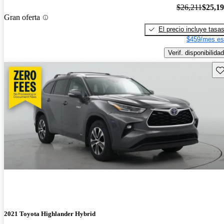
$26,211
$25,1
Gran oferta
El precio incluye tasa
$459/mes es
Verif. disponibilidad
Gu
2021 Toyota Highlander Hybrid