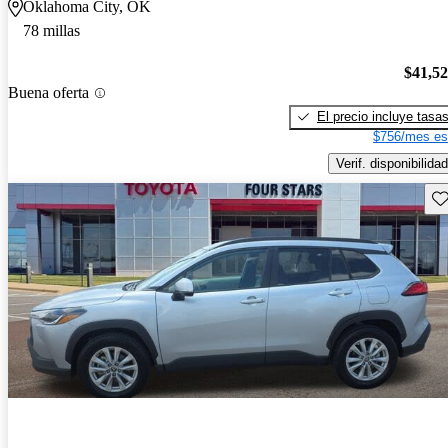
Oklahoma City, OK
78 millas
$41,5
Buena oferta
El precio incluye tasa
$756/mes es
Verif. disponibilidad
Gu