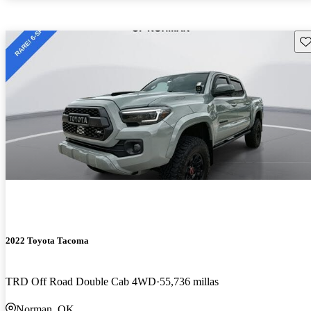
Gu
2022 Toyota Tacoma
TRD Off Road Double Cab 4WD
55,736 millas
Norman, OK