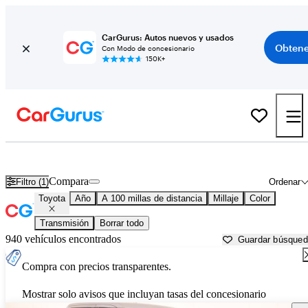
CarGurus: Autos nuevos y usados
Obtene
Con Modo de concesionario
150K+
Autos Toyota usados en venta cerca de Lawton, OK
Compara
Filtro (1)
Ordenar
Toyota
Año
A 100 millas de distancia
Millaje
Color
Transmisión
Borrar todo
940 vehículos encontrados
Guardar búsque
Compra con precios transparentes.
Mostrar solo avisos que incluyan tasas del concesionario