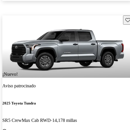
Gu
¡Nuevo!
Aviso patrocinado
2025 Toyota Tundra
SR5 CrewMax Cab RWD
14,178 millas