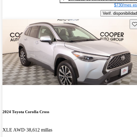
$730/mes es
Verif. disponibilidad
Gu
2024 Toyota Corolla Cross
XLE AWD
38,612 millas