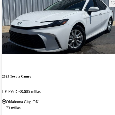
Gu
Precio reducido
-$1,513
2025 Toyota Camry
LE FWD
38,605 millas
Oklahoma City, OK
73 millas