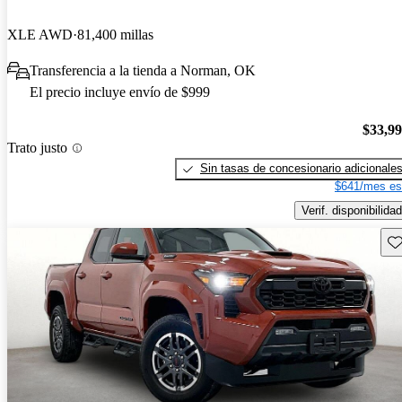
XLE AWD
81,400 millas
Transferencia a la tienda a Norman, OK
El precio incluye envío de $999
$33,9
Trato justo
Sin tasas de concesionario adicionale
$641/mes es
Verif. disponibilidad
Gu