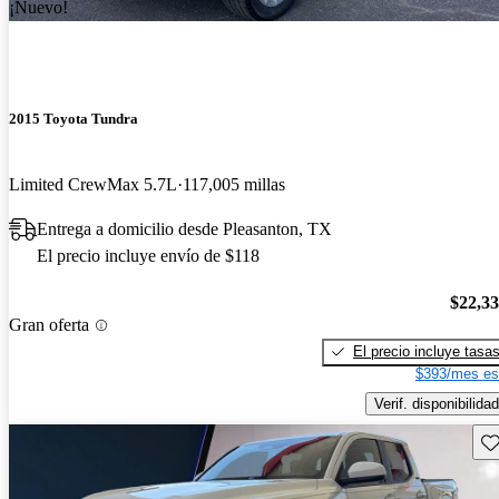
¡Nuevo!
2015 Toyota Tundra
Limited CrewMax 5.7L
117,005 millas
Entrega a domicilio desde Pleasanton, TX
El precio incluye envío de $118
$22,3
Gran oferta
El precio incluye tasa
$393/mes es
Verif. disponibilidad
Gu