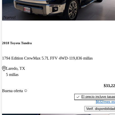
¡Nuevo!
2018 Toyota Tundra
1794 Edition CrewMax 5.7L FFV 4WD
119,836 millas
Laredo, TX
5 millas
$33,2
Buena oferta
El precio incluye tasa
$632/mes es
Verif. disponibilidad