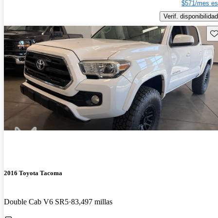
$571/mes es
Verif. disponibilidad
Gu
2016 Toyota Tacoma
Double Cab V6 SR5
83,497 millas