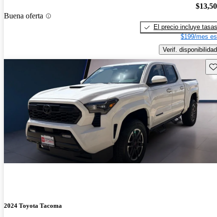
$13,5
Buena oferta
El precio incluye tasa
$199/mes es
Verif. disponibilidad
Gu
2024 Toyota Tacoma