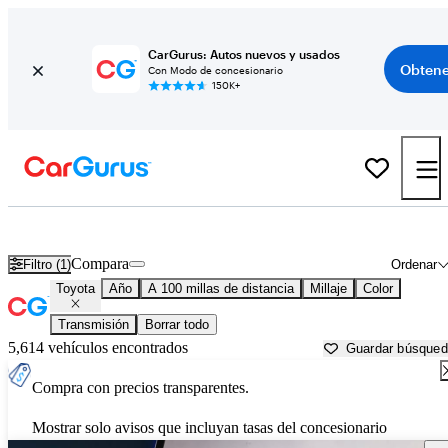
CarGurus: Autos nuevos y usados
Obtene
Con Modo de concesionario
150K+
Autos Toyota usados en venta cerca de
Laredo, TX
Compara
Filtro (1)
Ordenar
Toyota
Año
A 100 millas de distancia
Millaje
Color
Transmisión
Borrar todo
5,614 vehículos encontrados
Guardar búsque
Compra con precios transparentes.
Mostrar solo avisos que incluyan tasas del concesionario