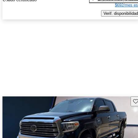
$692/mes es
Verif. disponibilidad
Gu