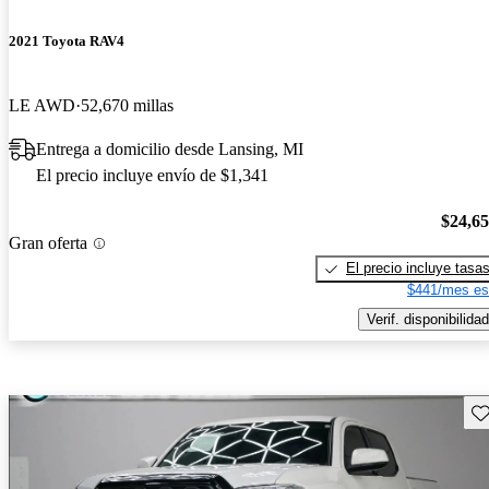
2021 Toyota RAV4
LE AWD
52,670 millas
Entrega a domicilio desde Lansing, MI
El precio incluye envío de $1,341
$24,6
Gran oferta
El precio incluye tasa
$441/mes es
Verif. disponibilidad
Gu