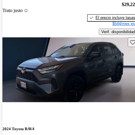
$29,2
Trato justo
El precio incluye tasa
$544/mes es
Verif. disponibilidad
Gu
2024 Toyota RAV4