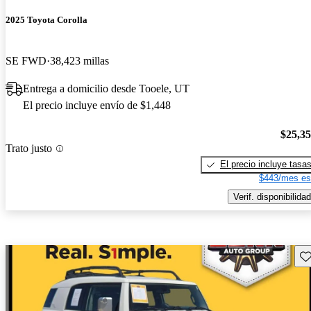
2025 Toyota Corolla
SE FWD
38,423 millas
Entrega a domicilio desde Tooele, UT
El precio incluye envío de $1,448
$25,3
Trato justo
El precio incluye tasa
$443/mes es
Verif. disponibilidad
Gu