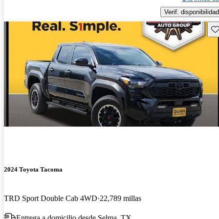
Verif. disponibilidad
Gu
2024 Toyota Tacoma
TRD Sport Double Cab 4WD
22,789 millas
Entrega a domicilio desde Selma, TX