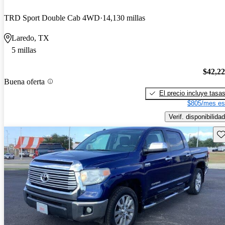
TRD Sport Double Cab 4WD
14,130 millas
Laredo, TX
5 millas
$42,2
Buena oferta
El precio incluye tasa
$805/mes es
Verif. disponibilidad
Gu