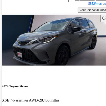
$852/mes es
Verif. disponibilidad
Gu
2024 Toyota Sienna
XSE 7-Passenger AWD
28,406 millas