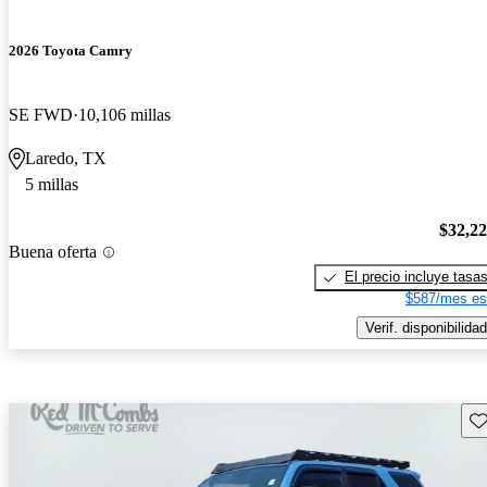
2026 Toyota Camry
SE FWD
10,106 millas
Laredo, TX
5 millas
$32,2
Buena oferta
El precio incluye tasa
$587/mes es
Verif. disponibilidad
Gu