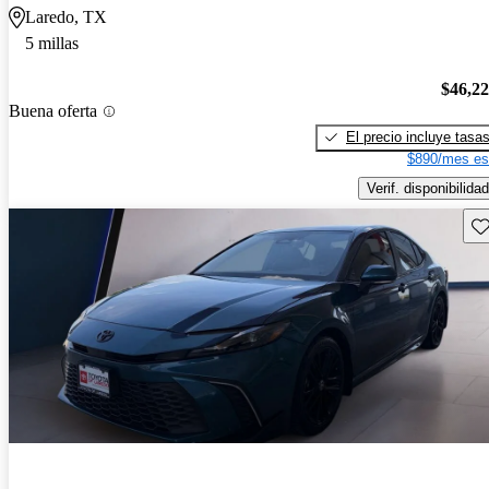
Laredo, TX
5 millas
$46,2
Buena oferta
El precio incluye tasa
$890/mes es
Verif. disponibilidad
Gu