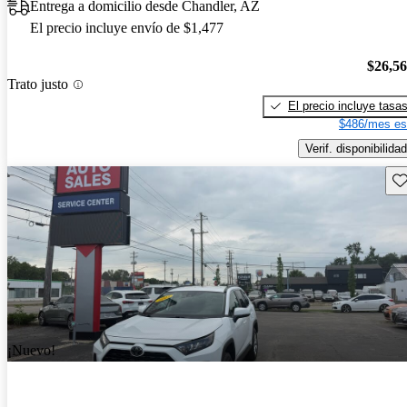
Entrega a domicilio desde Chandler, AZ
El precio incluye envío de $1,477
$26,5
Trato justo
El precio incluye tasa
$486/mes es
Verif. disponibilidad
Gu
¡Nuevo!