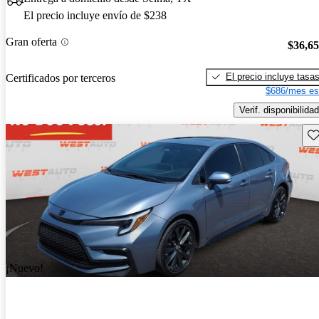
El precio incluye envío de $238
Gran oferta
$36,6
El precio incluye tasa
Certificados por terceros
$686/mes es
Verif. disponibilidad
Gu
¡Nuevo!