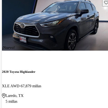
Gu
¡Nuevo!
2020 Toyota Highlander
XLE AWD
67,879 millas
Laredo, TX
5 millas