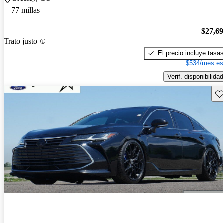
77 millas
$27,6
Trato justo
El precio incluye tasa
$534/mes es
Verif. disponibilidad
Gu