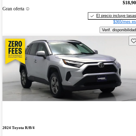
$18,9
Gran oferta
El precio incluye tasa
$365/mes es
Verif. disponibilidad
Gu
2024 Toyota RAV4