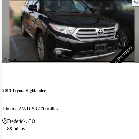
Gu
¡Nuevo!
2013 Toyota Highlander
Limited AWD
58,400 millas
Frederick, CO
88 millas