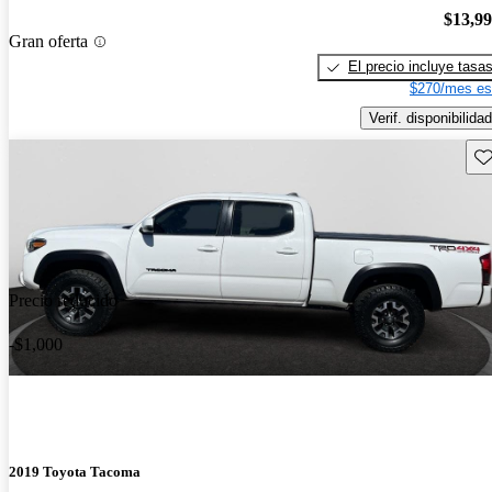
$13,9
Gran oferta
El precio incluye tasa
$270/mes es
Verif. disponibilidad
Gu
Precio reducido
-$1,000
2019 Toyota Tacoma