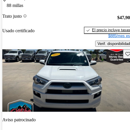
88 millas
Trato justo
$47,9
El precio incluye tasa
Usado certificado
$885/mes es
Verif. disponibilidad
Gu
Aviso patrocinado