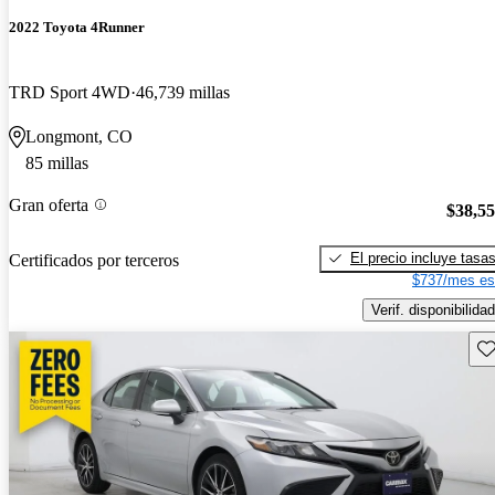
2022 Toyota 4Runner
TRD Sport 4WD
46,739 millas
Longmont, CO
85 millas
Gran oferta
$38,5
El precio incluye tasa
Certificados por terceros
$737/mes es
Verif. disponibilidad
Gu