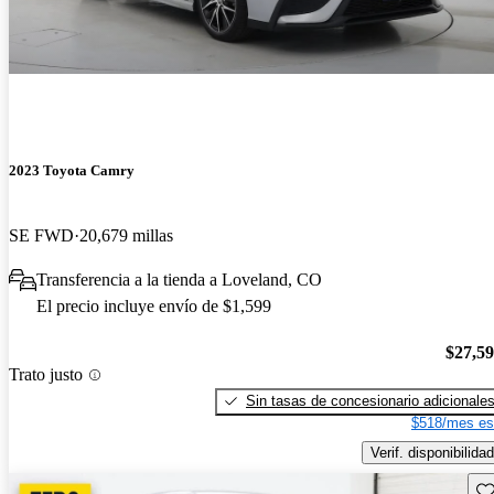
2023 Toyota Camry
SE FWD
20,679 millas
Transferencia a la tienda a Loveland, CO
El precio incluye envío de $1,599
$27,5
Trato justo
Sin tasas de concesionario adicionale
$518/mes es
Verif. disponibilidad
Gu