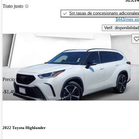
Trato justo
Sin tasas de concesionario adicionale
$443/mes es
Verif. disponibilidad
Gu
Precio reducido
-$1,465
2022 Toyota Highlander