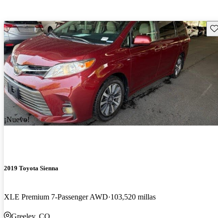
Gu
¡Nuevo!
2019 Toyota Sienna
XLE Premium 7-Passenger AWD
103,520 millas
Greeley, CO