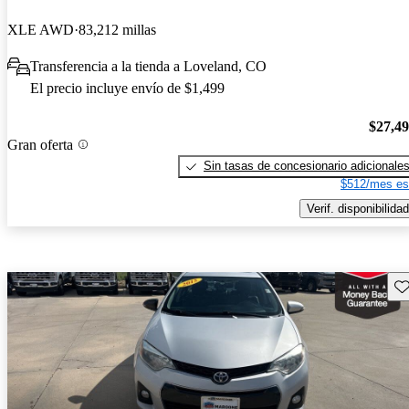
XLE AWD
83,212 millas
Transferencia a la tienda a Loveland, CO
El precio incluye envío de $1,499
$27,4
Gran oferta
Sin tasas de concesionario adicionale
$512/mes es
Verif. disponibilidad
Gu