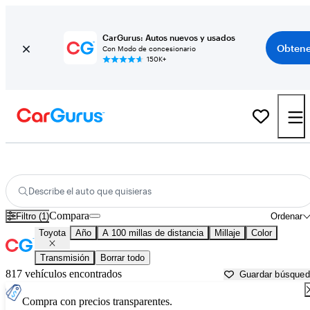
CarGurus: Autos nuevos y usados
Obtene
Con Modo de concesionario
150K+
Autos Toyota usados en venta cerca de
Laramie, WY
Describe el auto que quisieras
Compara
Filtro (1)
Ordenar
Toyota
Año
A 100 millas de distancia
Millaje
Color
Transmisión
Borrar todo
817 vehículos encontrados
Guardar búsque
Compra con precios transparentes.