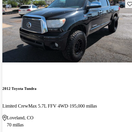
Gu
2012 Toyota Tundra
Limited CrewMax 5.7L FFV 4WD
195,000 millas
Loveland, CO
70 millas