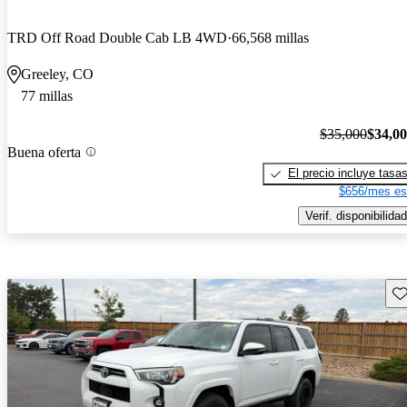
TRD Off Road Double Cab LB 4WD
66,568 millas
Greeley, CO
77 millas
$35,000
$34,0
Buena oferta
El precio incluye tasa
$656/mes es
Verif. disponibilidad
Gu