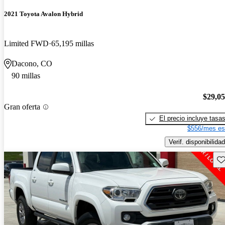
2021 Toyota Avalon Hybrid
Limited FWD
65,195 millas
Dacono, CO
90 millas
$29,0
Gran oferta
El precio incluye tasa
$556/mes es
Verif. disponibilidad
Gu