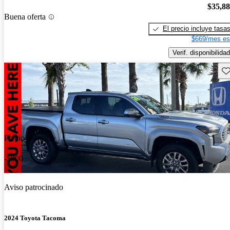
$35,8
Buena oferta
El precio incluye tasa
$669/mes es
Verif. disponibilidad
Gu
Precio reducido
-$900
Aviso patrocinado
2024 Toyota Tacoma