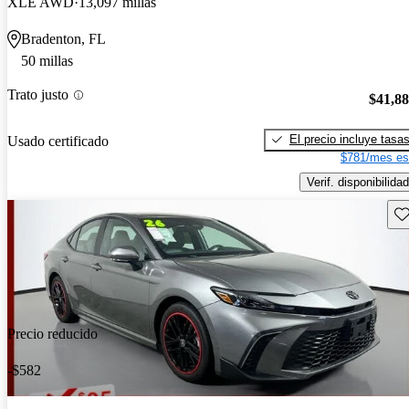
XLE AWD
13,097 millas
Bradenton, FL
50 millas
Trato justo
$41,8
El precio incluye tasa
Usado certificado
$781/mes es
Verif. disponibilidad
Gu
Precio reducido
-$582