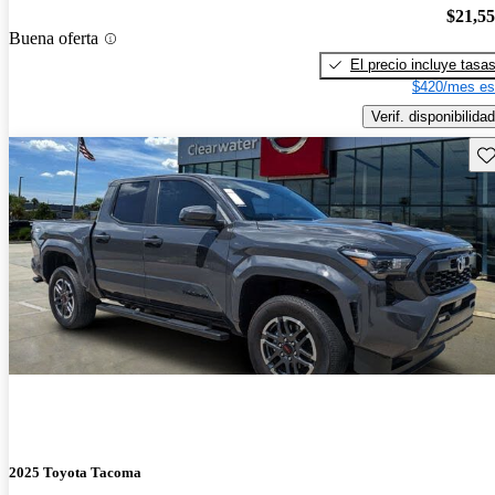
$21,5
Buena oferta
El precio incluye tasa
$420/mes es
Verif. disponibilidad
Gu
2025 Toyota Tacoma