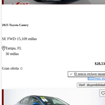
2025 Toyota Camry
SE FWD
15,109 millas
Tampa, FL
30 millas
$28,5
Gran oferta
El precio incluye tasa
$532/mes es
Verif. disponibilidad
Gu