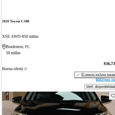
2026 Toyota C-HR
XSE AWD
850 millas
Bradenton, FL
50 millas
$36,7
Buena oferta
El precio incluye tasa
$683/mes es
Verif. disponibilidad
Gu