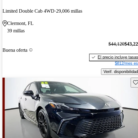
Limited Double Cab 4WD
29,006 millas
Clermont, FL
39 millas
$44,120
$43,2
Buena oferta
El precio incluye tasa
$812/mes es
Verif. disponibilidad
Gu