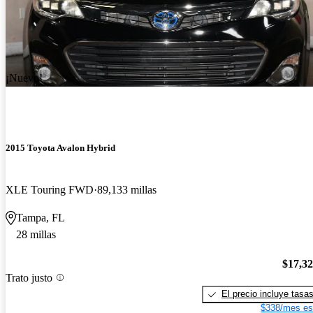
¡Nuevo!
2015 Toyota Avalon Hybrid
XLE Touring FWD
89,133 millas
Tampa, FL
28 millas
$17,3
Trato justo
El precio incluye tasa
$338/mes es