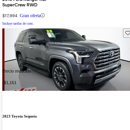
SuperCrew RWD
$17,994
Gran oferta
Incluye tarifas de conc.
Gu
Precio reducido
-$1,161
2023 Toyota Sequoia