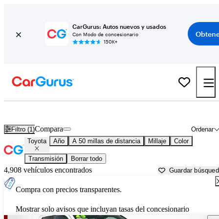
CarGurus: Autos nuevos y usados
Obtene
Con Modo de concesionario
150K+
Autos Toyota usados en venta cerca de
Lakeland, FL
Compara
Filtro (1)
Ordenar
Toyota
Año
A 50 millas de distancia
Millaje
Color
Transmisión
Borrar todo
4,908 vehículos encontrados
Guardar búsque
Compra con precios transparentes.
Mostrar solo avisos que incluyan tasas del concesionario