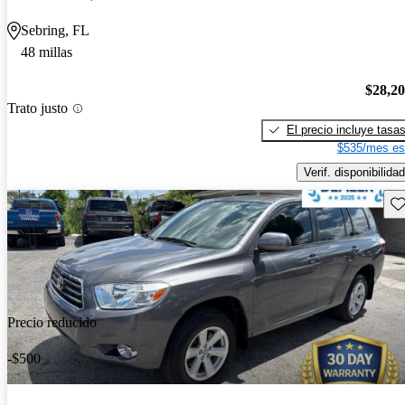
Sebring, FL
48 millas
$28,2
Trato justo
El precio incluye tasa
$535/mes es
Verif. disponibilidad
Gu
Precio reducido
-$500