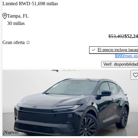
Limited RWD
51,698 millas
Tampa, FL
30 millas
$53,402
$52,2
Gran oferta
El precio incluye tasa
$990/mes es
Verif. disponibilidad
Gu
¡Nuevo!