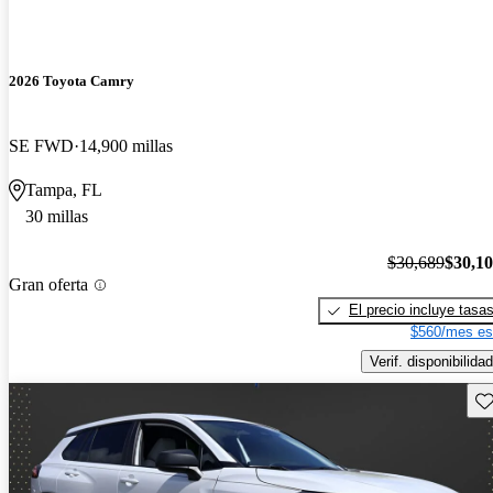
2026 Toyota Camry
SE FWD
14,900 millas
Tampa, FL
30 millas
$30,689
$30,1
Gran oferta
El precio incluye tasa
$560/mes es
Verif. disponibilidad
Gu