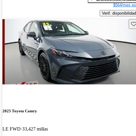
$564/mes es
Verif. disponibilidad
Gu
2025 Toyota Camry
LE FWD
33,427 millas