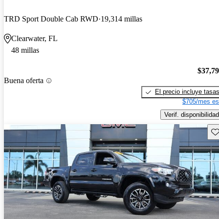
TRD Sport Double Cab RWD
19,314 millas
Clearwater, FL
48 millas
$37,7
Buena oferta
El precio incluye tasa
$705/mes es
Verif. disponibilidad
Gu