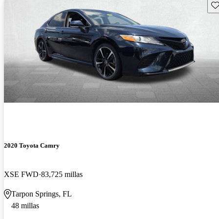
Gu
2020 Toyota Camry
XSE FWD
83,725 millas
Tarpon Springs, FL
48 millas