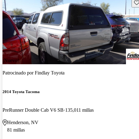
Gu
¡Nuevo!
Patrocinado por
Findlay Toyota
2014 Toyota Tacoma
PreRunner Double Cab V6 SB
135,011 millas
Henderson, NV
81 millas