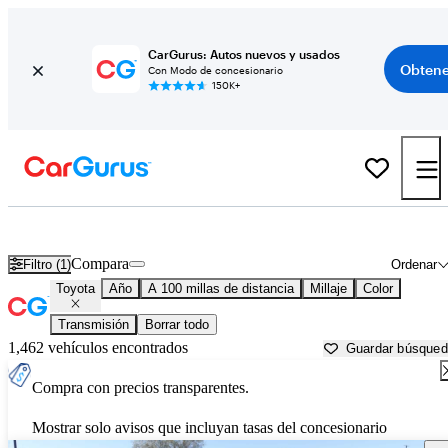
CarGurus: Autos nuevos y usados
Obtene
Con Modo de concesionario
150K+
Autos Toyota usados en venta cerca de Kingman, AZ
Compara
Filtro (1)
Ordenar
Toyota
Año
A 100 millas de distancia
Millaje
Color
Transmisión
Borrar todo
1,462 vehículos encontrados
Guardar búsque
Compra con precios transparentes.
Mostrar solo avisos que incluyan tasas del concesionario