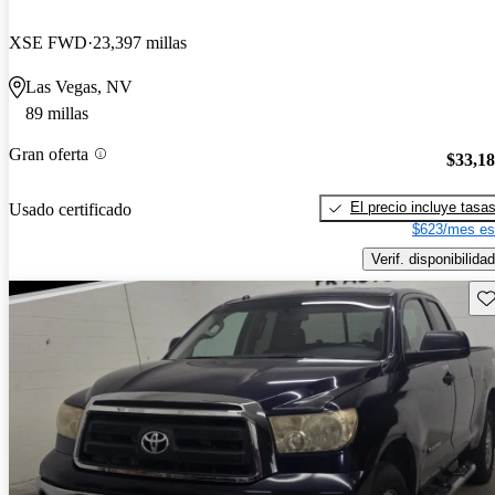
XSE FWD
23,397 millas
Las Vegas, NV
89 millas
Gran oferta
$33,1
El precio incluye tasa
Usado certificado
$623/mes es
Verif. disponibilidad
Gu