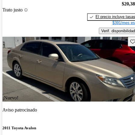
$20,3
Trato justo
El precio incluye tasa
$391/mes es
Verif. disponibilidad
Gu
¡Nuevo!
Aviso patrocinado
2011 Toyota Avalon