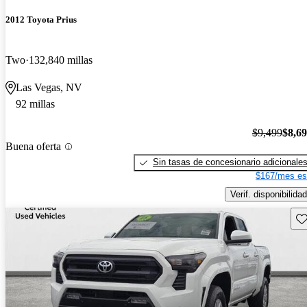
2012 Toyota Prius
Two
132,840 millas
Las Vegas, NV
92 millas
$9,499
$8,6
Buena oferta
Sin tasas de concesionario adicionale
$167/mes es
Verif. disponibilidad
Gu