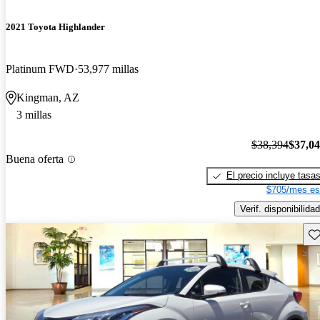
2021 Toyota Highlander
Platinum FWD
53,977 millas
Kingman, AZ
3 millas
$38,394
$37,0
Buena oferta
El precio incluye tasa
$705/mes es
Verif. disponibilidad
Gu