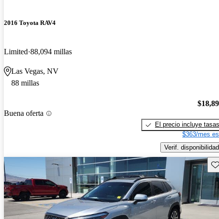
2016 Toyota RAV4
Limited
88,094 millas
Las Vegas, NV
88 millas
$18,8
Buena oferta
El precio incluye tasa
$363/mes es
Verif. disponibilidad
Gu