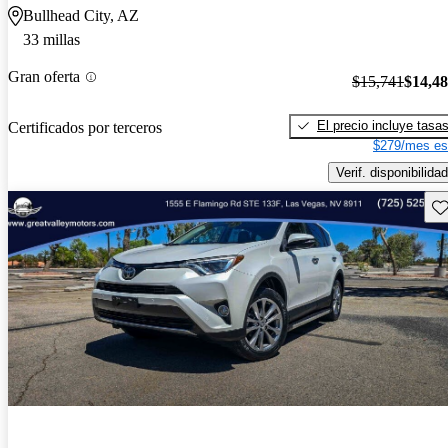
Bullhead City, AZ
33 millas
Gran oferta
$15,741
$14,4
El precio incluye tasa
Certificados por terceros
$279/mes es
Verif. disponibilidad
Gu