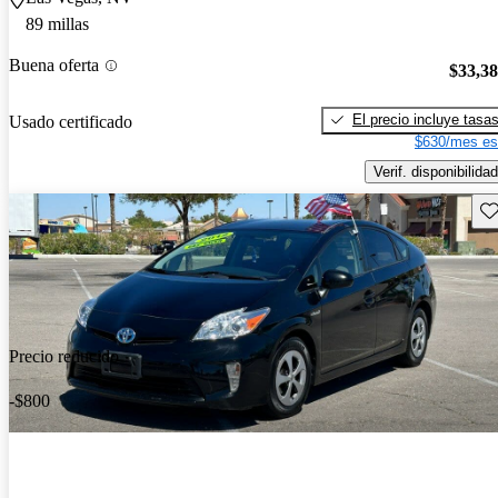
89 millas
Buena oferta
$33,3
El precio incluye tasa
Usado certificado
$630/mes es
Verif. disponibilidad
Gu
Precio reducido
-$800