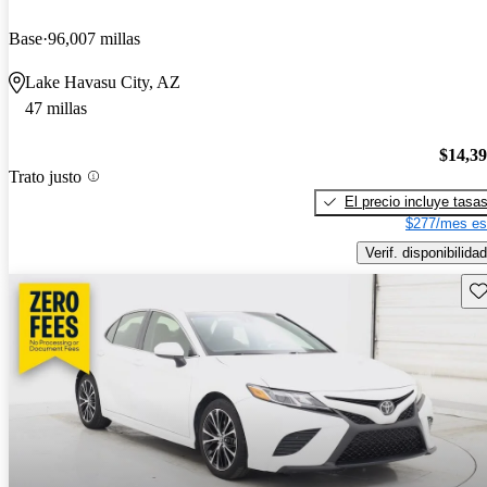
Base
96,007 millas
Lake Havasu City, AZ
47 millas
$14,3
Trato justo
El precio incluye tasa
$277/mes es
Verif. disponibilidad
Gu