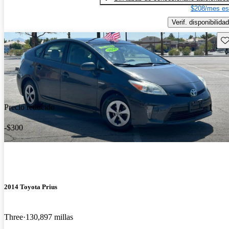
$208/mes es
Verif. disponibilidad
Gu
Precio reducido
-$300
2014 Toyota Prius
Three
130,897 millas