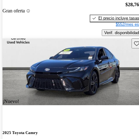
$28,7
Gran oferta
El precio incluye tasa
$552/mes es
Verif. disponibilidad
Gu
¡Nuevo!
2025 Toyota Camry