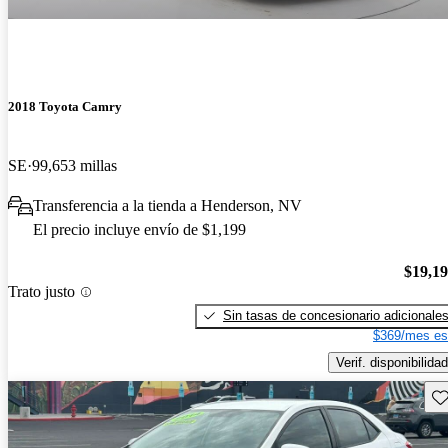
2018 Toyota Camry
SE
99,653 millas
Transferencia a la tienda a Henderson, NV
El precio incluye envío de $1,199
$19,1
Trato justo
Sin tasas de concesionario adicionale
$369/mes es
Verif. disponibilidad
Gu