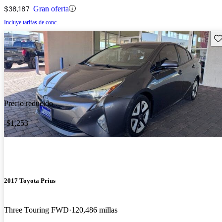
$38,187
Gran oferta
Incluye tarifas de conc.
Gu
Precio reducido
-$1,253
2017 Toyota Prius
Three Touring FWD
120,486 millas