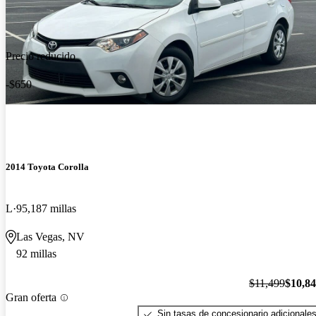
Precio reducido
-$650
2014 Toyota Corolla
L
95,187 millas
Las Vegas, NV
92 millas
$11,499
$10,8
Gran oferta
Sin tasas de concesionario adicionale