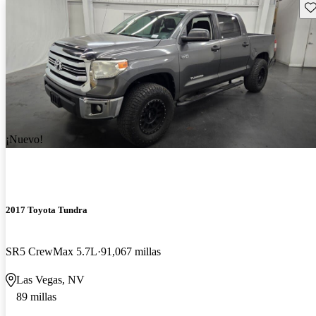
Gu
¡Nuevo!
2017 Toyota Tundra
SR5 CrewMax 5.7L
91,067 millas
Las Vegas, NV
89 millas