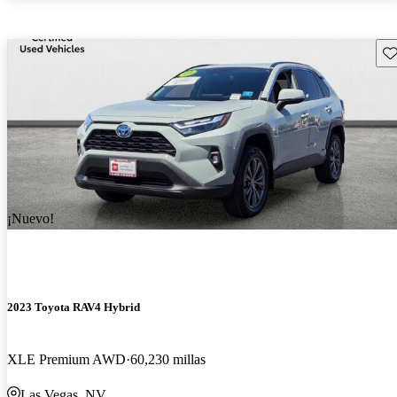
Gu
¡Nuevo!
2023 Toyota RAV4 Hybrid
XLE Premium AWD
60,230 millas
Las Vegas, NV