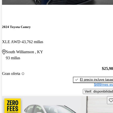
2024 Toyota Camry
XLE AWD
43,762 millas
South Williamson , KY
93 millas
$25,9
Gran oferta
El precio incluye tasa
$489/mes es
Verif. disponibilidad
Gu