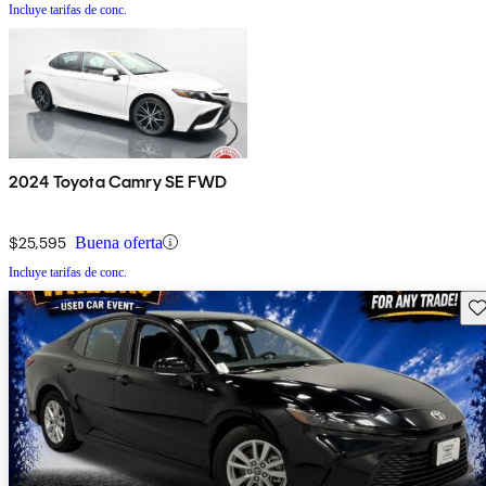
Incluye tarifas de conc.
2024 Toyota Camry SE FWD
$25,595
Buena oferta
Incluye tarifas de conc.
Gu