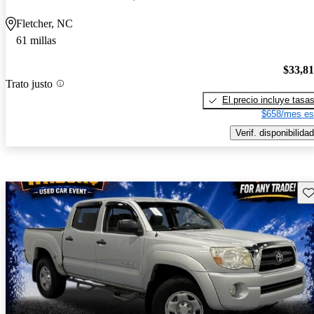
Fletcher, NC
61 millas
$33,8
Trato justo
El precio incluye tasa
$658/mes es
Verif. disponibilidad
Gu