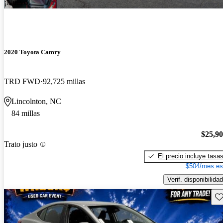
¡Nuevo!
2020 Toyota Camry
TRD FWD
92,725 millas
Lincolnton, NC
84 millas
$25,9
Trato justo
El precio incluye tasa
$504/mes es
Verif. disponibilidad
Gu