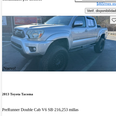
$465/mes es
Verif. disponibilidad
Gu
¡Nuevo!
2013 Toyota Tacoma
PreRunner Double Cab V6 SB
216,253 millas