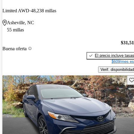
Limited AWD
48,238 millas
Asheville, NC
55 millas
$31,5
Buena oferta
El precio incluye tasa
$609/mes es
Verif. disponibilidad
Gu