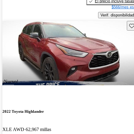
El precio incluye tasa
$566/mes es
Verif. disponibilidad
Gu
¡Nuevo!
2022 Toyota Highlander
XLE AWD
62,967 millas