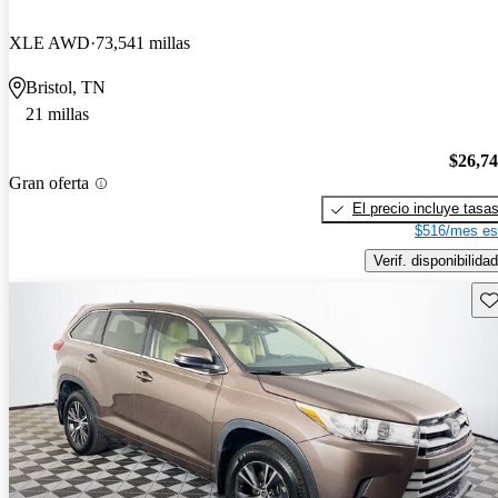
XLE AWD
73,541 millas
Bristol, TN
21 millas
$26,7
Gran oferta
El precio incluye tasa
$516/mes es
Verif. disponibilidad
Gu