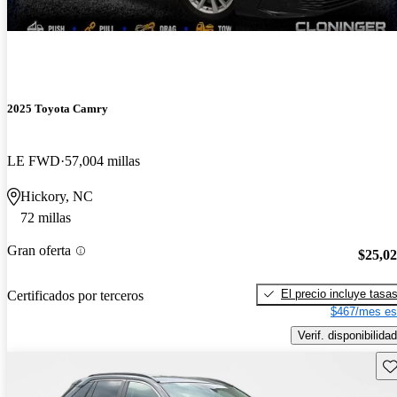
2025 Toyota Camry
LE FWD
57,004 millas
Hickory, NC
72 millas
Gran oferta
$25,0
El precio incluye tasa
Certificados por terceros
$467/mes es
Verif. disponibilidad
Gu