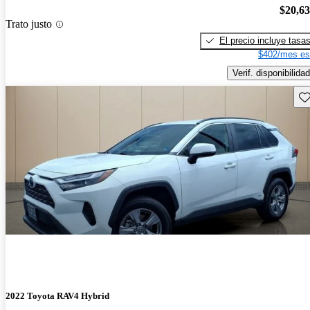
$20,6
Trato justo
El precio incluye tasa
$402/mes es
Verif. disponibilidad
Gu
2022 Toyota RAV4 Hybrid