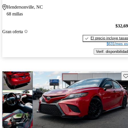
Hendersonville, NC
68 millas
$32,6
Gran oferta
El precio incluye tasa
$631/mes es
Verif. disponibilidad
Gu