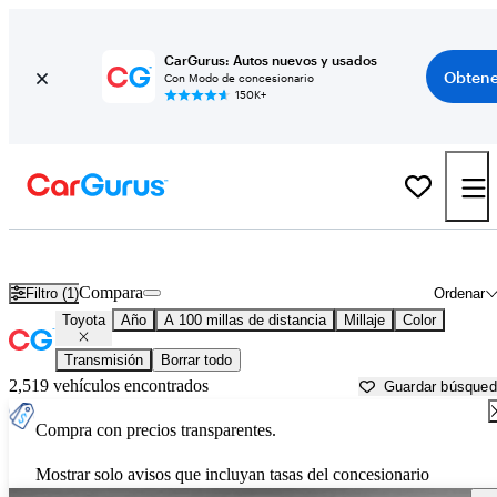
CarGurus: Autos nuevos y usados
Obtene
Con Modo de concesionario
150K+
Autos Toyota usados en venta cerca de
Johnson City, TN
Compara
Filtro (1)
Ordenar
Toyota
Año
A 100 millas de distancia
Millaje
Color
Transmisión
Borrar todo
2,519 vehículos encontrados
Guardar búsque
Compra con precios transparentes.
Mostrar solo avisos que incluyan tasas del concesionario