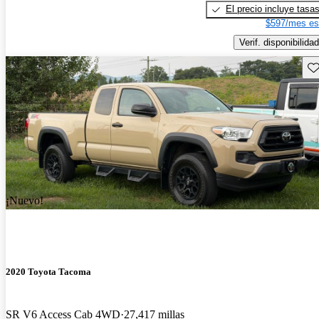
El precio incluye tasa
$597/mes es
Verif. disponibilidad
Gu
¡Nuevo!
2020 Toyota Tacoma
SR V6 Access Cab 4WD
27,417 millas