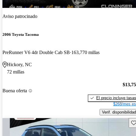
Aviso patrocinado
2006 Toyota Tacoma
PreRunner V6 4dr Double Cab SB
163,770 millas
Hickory, NC
72 millas
$13,7
Buena oferta
El precio incluye tasa
$268/mes es
Verif. disponibilidad
Gu