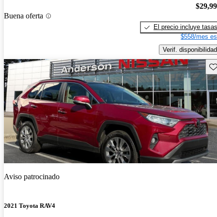
$29,9
Buena oferta
El precio incluye tasa
$558/mes es
Verif. disponibilidad
Gu
Aviso patrocinado
2021 Toyota RAV4