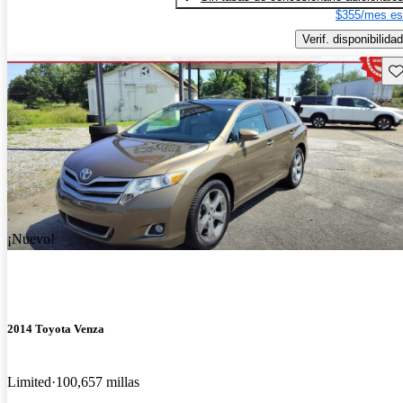
$355/mes es
Verif. disponibilidad
Gu
¡Nuevo!
2014 Toyota Venza
Limited
100,657 millas