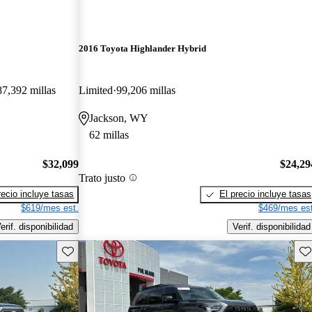
2016 Toyota Highlander Hybrid
87,392 millas
Limited
99,206 millas
Jackson, WY
62 millas
$32,099
$24,29
Trato justo
recio incluye tasas
El precio incluye tasas
$619/mes est.
$469/mes est
erif. disponibilidad
Verif. disponibilidad
Guarda este Aviso
Gu