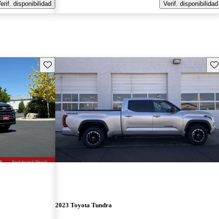
erif. disponibilidad
Verif. disponibilidad
Guarda este Aviso
Gu
2023 Toyota Tundra