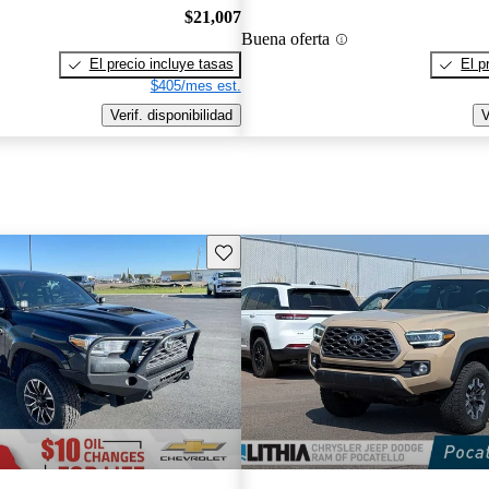
$21,007
Buena oferta
El precio incluye tasas
El p
$405/mes est.
Verif. disponibilidad
V
Guarda este Aviso