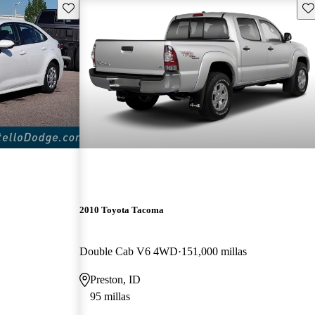
Guarda este Aviso
Gu
2010 Toyota Tacoma
Double Cab V6 4WD
151,000 millas
Preston, ID
95 millas