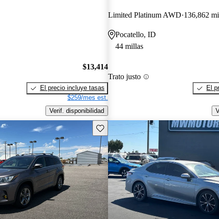
Limited Platinum AWD
136,862 mi
Pocatello, ID
44 millas
$13,414
Trato justo
El precio incluye tasas
El p
$259/mes est.
Verif. disponibilidad
V
Guarda este Aviso