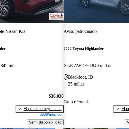
le Nissan Kia
Aviso patrocinado
nder
2022 Toyota Highlander
,845 millas
XLE AWD
70,840 millas
Blackfoot, ID
25 millas
$36,038
Gran oferta
El precio incluye tasas
El p
$689/mes est.
Verif. disponibilidad
V