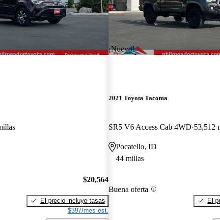
¡Nuevo!
2021 Toyota Tacoma
illas
SR5 V6 Access Cab 4WD
53,512 m
Pocatello, ID
44 millas
$20,564
Buena oferta
El precio incluye tasas
El p
$397/mes est.