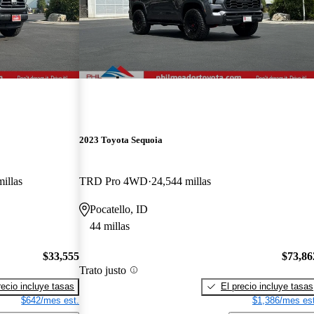
2023 Toyota Sequoia
illas
TRD Pro 4WD
24,544 millas
Pocatello, ID
44 millas
$33,555
$73,86
Trato justo
recio incluye tasas
El precio incluye tasas
$642/mes est.
$1,386/mes est