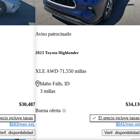
Aviso patrocinado
2023 Toyota Highlander
XLE AWD
71,550 millas
Idaho Falls, ID
3 millas
$30,487
$34,13
Buena oferta
recio incluye tasas
El precio incluye tasas
$583/mes est.
$641/mes est
erif. disponibilidad
Verif. disponibilidad