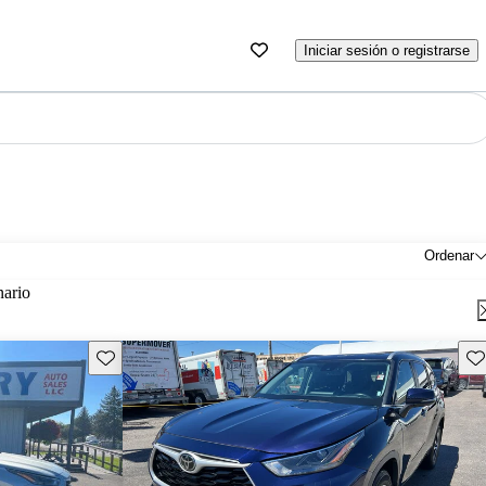
Iniciar sesión o registrarse
Ordenar
nario
Guarda este Aviso
Gu