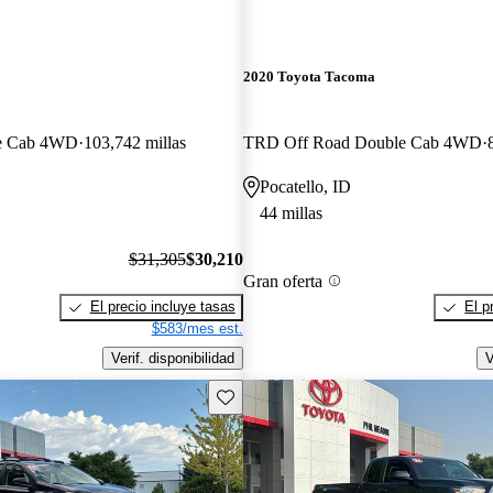
2020 Toyota Tacoma
e Cab 4WD
103,742 millas
TRD Off Road Double Cab 4WD
Pocatello, ID
44 millas
$31,305
$30,210
Gran oferta
El precio incluye tasas
El p
$583/mes est.
Verif. disponibilidad
V
Guarda este Aviso