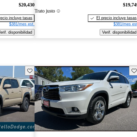
$20,430
$19,74
Trato justo
recio incluye tasas
El precio incluye tasas
$381/mes est.
$381/mes est
erif. disponibilidad
Verif. disponibilidad
Guarda este Aviso
Gu