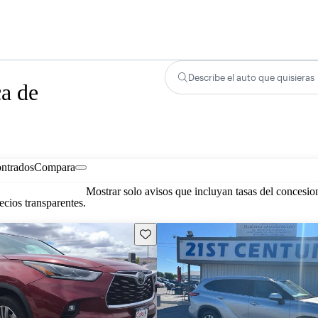
Describe el auto que quisieras
ca de
ontrados
Compara
Mostrar solo avisos que incluyan tasas del concesio
cios transparentes.
Guarda este Aviso