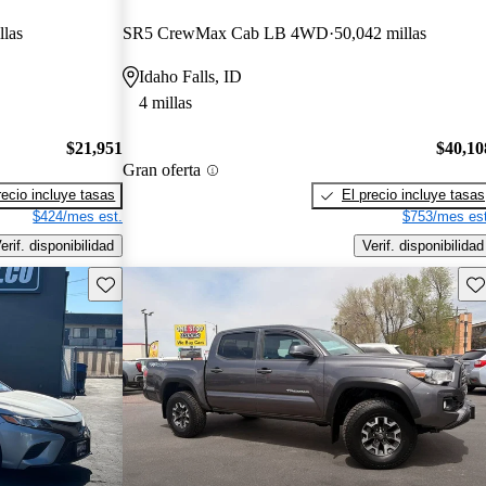
llas
SR5 CrewMax Cab LB 4WD
50,042 millas
Idaho Falls, ID
4 millas
$21,951
$40,10
Gran oferta
recio incluye tasas
El precio incluye tasas
$424/mes est.
$753/mes est
erif. disponibilidad
Verif. disponibilidad
Guarda este Aviso
Gu