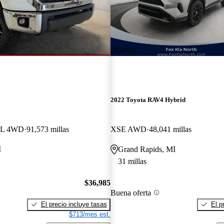
¡Nuevo!
2022 Toyota RAV4 Hybrid
7L 4WD
91,573 millas
XSE AWD
48,041 millas
I
Grand Rapids, MI
31 millas
$36,985
Buena oferta
El precio incluye tasas
El p
$713/mes est.