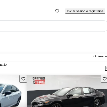
Iniciar sesión o registrarse
Ordenar
nario
Guarda este Aviso
Gu