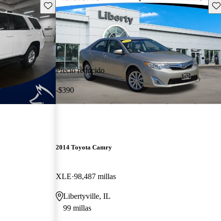
Guarda este Aviso
Gu
Precio reducido
-$390
2014 Toyota Camry
XLE
98,487 millas
Libertyville, IL
99 millas