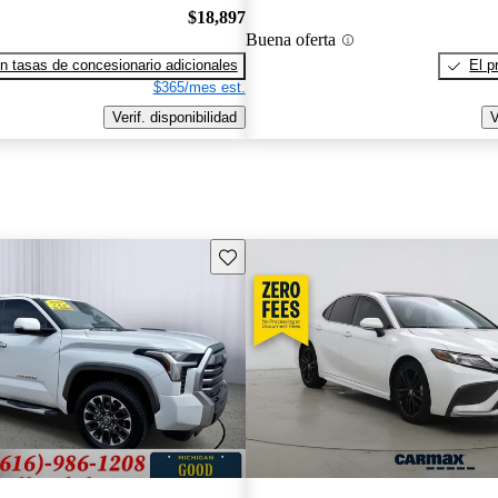
$18,897
Buena oferta
n tasas de concesionario adicionales
El p
$365/mes est.
Verif. disponibilidad
V
Guarda este Aviso