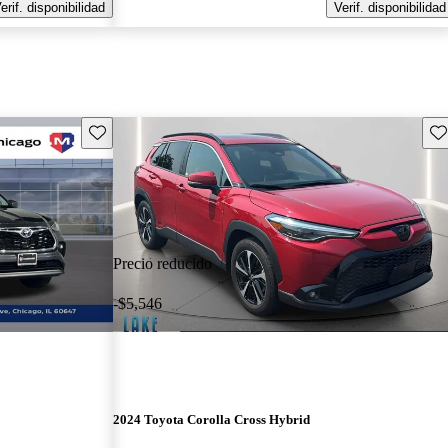
erif. disponibilidad
Verif. disponibilidad
Guarda este Aviso
Gu
Precio reducido
-$5,546
2024 Toyota Corolla Cross Hybrid