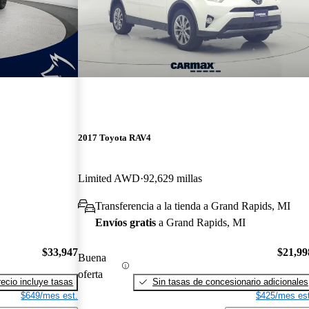
2017 Toyota RAV4
Limited AWD
92,629 millas
Transferencia a la tienda a Grand Rapids, MI
Envíos gratis
a Grand Rapids, MI
$33,947
$21,99
Buena
oferta
recio incluye tasas
Sin tasas de concesionario adicionales
$649/mes est.
$425/mes est