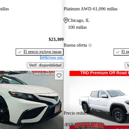
illas
Platinum AWD
61,096 millas
Chicago, IL
100 millas
$23,309
Buena oferta
El precio incluye tasas
El p
$446/mes est.
Verif. disponibilidad
V
Guarda este Aviso
Precio reducido
-$936