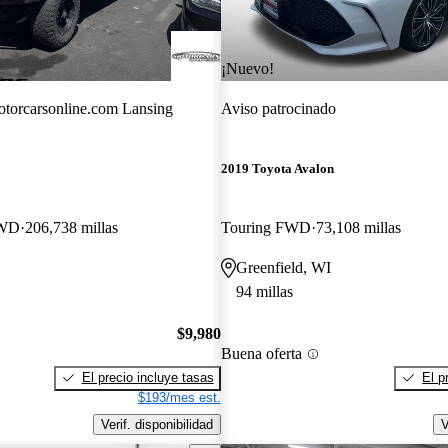
¡Nuevo!
torcarsonline.com Lansing
Aviso patrocinado
2019 Toyota Avalon
4WD
206,738 millas
Touring FWD
73,108 millas
Greenfield, WI
94 millas
$9,980
Buena oferta
El precio incluye tasas
El p
$193/mes est.
Verif. disponibilidad
V