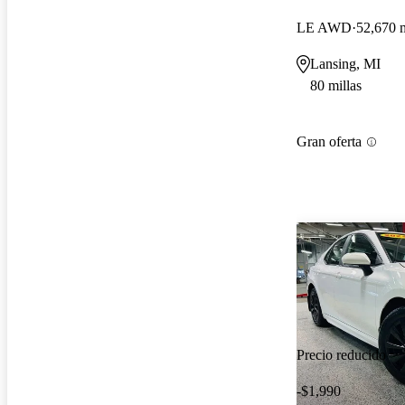
LE AWD
52,670 m
Lansing, MI
80 millas
Gran oferta
Precio reducido
-$1,990