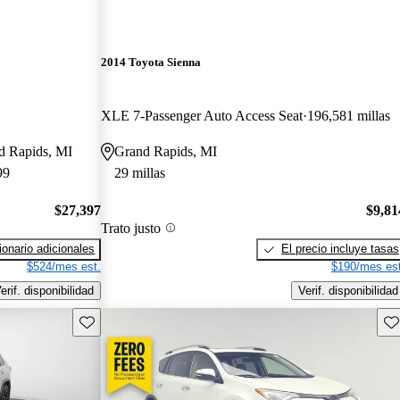
2014 Toyota Sienna
XLE 7-Passenger Auto Access Seat
196,581 millas
nd Rapids, MI
Grand Rapids, MI
99
29 millas
$27,397
$9,81
Trato justo
onario adicionales
El precio incluye tasas
$524/mes est.
$190/mes est
erif. disponibilidad
Verif. disponibilidad
Guarda este Aviso
Gu