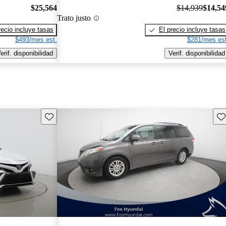
$25,564
$14,939
$14,54
Trato justo
recio incluye tasas
El precio incluye tasas
$493/mes est.
$281/mes est
erif. disponibilidad
Verif. disponibilidad
Guarda este Aviso
Gu