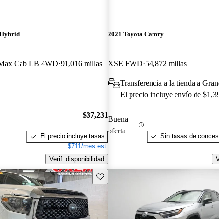
 Hybrid
2021 Toyota Camry
wMax Cab LB 4WD
91,016 millas
XSE FWD
54,872 millas
Transferencia a la tienda a Gra
El precio incluye envío de $1,3
$37,231
Buena
oferta
El precio incluye tasas
Sin tasas de concesi
$711/mes est.
Verif. disponibilidad
V
Guarda este Aviso