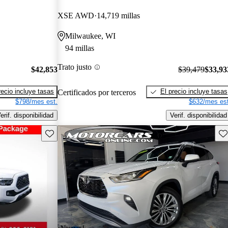
XSE AWD
14,719 millas
Milwaukee, WI
94 millas
Trato justo
$42,853
$39,479
$33,93
recio incluye tasas
El precio incluye tasas
Certificados por terceros
$798/mes est.
$632/mes est
erif. disponibilidad
Verif. disponibilidad
Guarda este Aviso
Gu