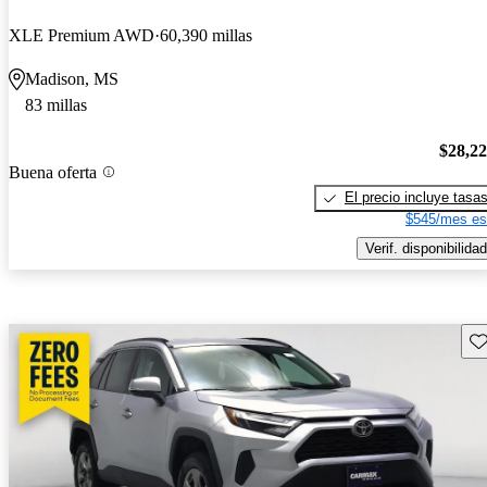
XLE Premium AWD
60,390 millas
Madison, MS
83 millas
$28,2
Buena oferta
El precio incluye tasa
$545/mes es
Verif. disponibilidad
Gu