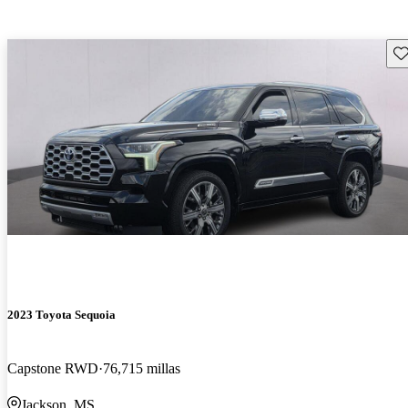
Gu
2023 Toyota Sequoia
Capstone RWD
76,715 millas
Jackson, MS