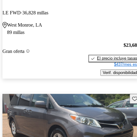
LE FWD
36,828 millas
West Monroe, LA
89 millas
$23,6
Gran oferta
El precio incluye tasa
$437/mes es
Verif. disponibilidad
Gu