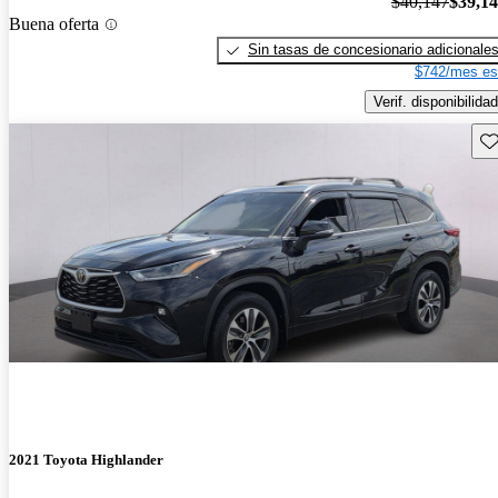
$40,147
$39,1
Buena oferta
Sin tasas de concesionario adicionale
$742/mes es
Verif. disponibilidad
Gu
2021 Toyota Highlander