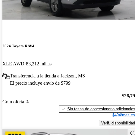
2024 Toyota RAV4
XLE AWD
83,212 millas
Transferencia a la tienda a Jackson, MS
El precio incluye envío de $799
$26,7
Gran oferta
Sin tasas de concesionario adicionale
$494/mes es
Verif. disponibilidad
Gu