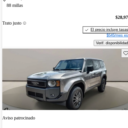
88 millas
$28,9
Trato justo
El precio incluye tasa
$545/mes es
Verif. disponibilidad
Gu
Aviso patrocinado