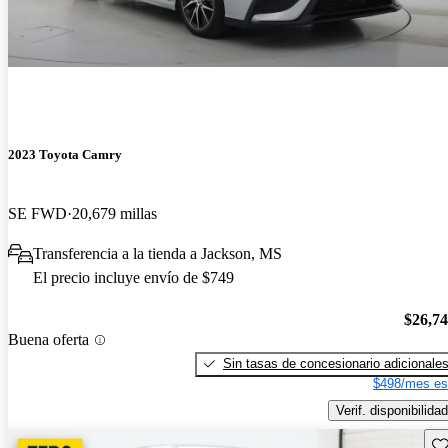
2023 Toyota Camry
SE FWD
20,679 millas
Transferencia a la tienda a Jackson, MS
El precio incluye envío de $749
$26,7
Buena oferta
Sin tasas de concesionario adicionale
$498/mes es
Verif. disponibilidad
Gu