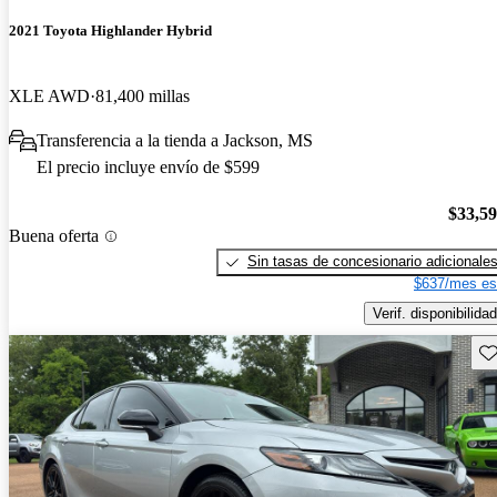
2021 Toyota Highlander Hybrid
XLE AWD
81,400 millas
Transferencia a la tienda a Jackson, MS
El precio incluye envío de $599
$33,5
Buena oferta
Sin tasas de concesionario adicionale
$637/mes es
Verif. disponibilidad
Gu