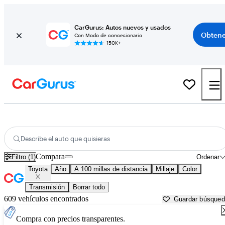
CarGurus: Autos nuevos y usados
Obtene
Con Modo de concesionario
150K+
Autos Toyota usados en venta cerca de
Greenville, MS
Describe el auto que quisieras
Compara
Filtro (1)
Ordenar
Toyota
Año
A 100 millas de distancia
Millaje
Color
Transmisión
Borrar todo
609 vehículos encontrados
Guardar búsque
Compra con precios transparentes.