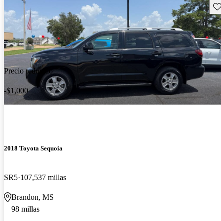
Gu
Precio reducido
-$1,000
2018 Toyota Sequoia
SR5
107,537 millas
Brandon, MS
98 millas