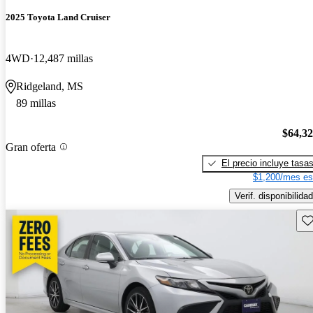
2025 Toyota Land Cruiser
4WD
12,487 millas
Ridgeland, MS
89 millas
$64,3
Gran oferta
El precio incluye tasa
$1,200/mes es
Verif. disponibilidad
Gu