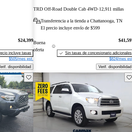
TRD Off-Road Double Cab 4WD
12,911 millas
Transferencia a la tienda a Chattanooga, TN
El precio incluye envío de $599
$24,399
$41,59
Buena
oferta
recio incluye tasas
Sin tasas de concesionario adicionales
$505/mes est.
$824/mes est
erif. disponibilidad
Verif. disponibilidad
Guarda este Aviso
Gu