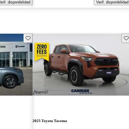
erif. disponibilidad
Verif. disponibilidad
Guarda este Aviso
Gu
¡Nuevo!
2025 Toyota Tacoma