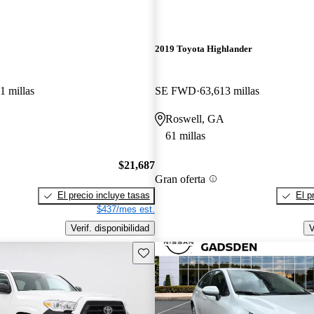
2019 Toyota Highlander
1 millas
SE FWD
63,613 millas
Roswell, GA
61 millas
$21,687
Gran oferta
El precio incluye tasas
El p
$437/mes est.
Verif. disponibilidad
V
Guarda este Aviso