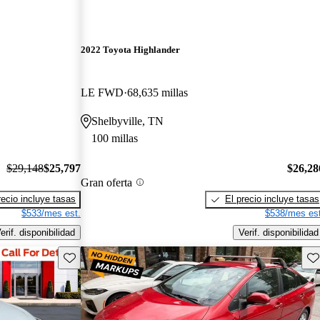
2022 Toyota Highlander
LE FWD
68,635 millas
Shelbyville, TN
100 millas
$29,148
$25,797
$26,28
Gran oferta
recio incluye tasas
El precio incluye tasas
$533/mes est.
$538/mes est
erif. disponibilidad
Verif. disponibilidad
Guarda este Aviso
Gu