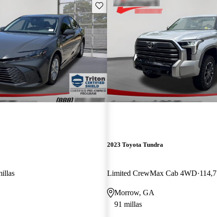
Guarda este Aviso
2023 Toyota Tundra
illas
Limited CrewMax Cab 4WD
114,7
Morrow, GA
91 millas