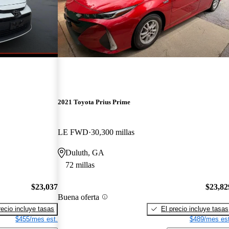
2021 Toyota Prius Prime
LE FWD
30,300 millas
Duluth, GA
72 millas
$23,037
$23,82
Buena oferta
recio incluye tasas
El precio incluye tasas
$455/mes est.
$489/mes est