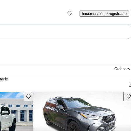
Iniciar sesión o registrarse
Ordenar
nario
Guarda este Aviso
Gu