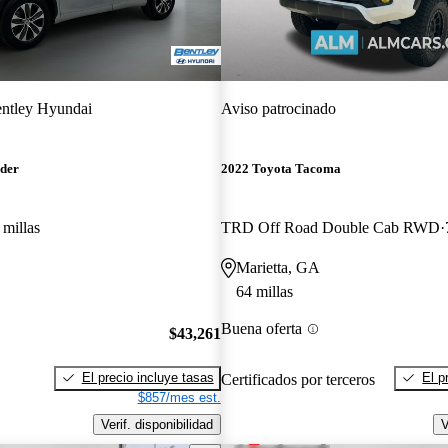
ntley Hyundai
Aviso patrocinado
nder
2022 Toyota Tacoma
 millas
TRD Off Road Double Cab RWD
Marietta, GA
64 millas
Buena oferta
$43,261
El precio incluye tasas
El p
Certificados por terceros
$857/mes est.
Verif. disponibilidad
V