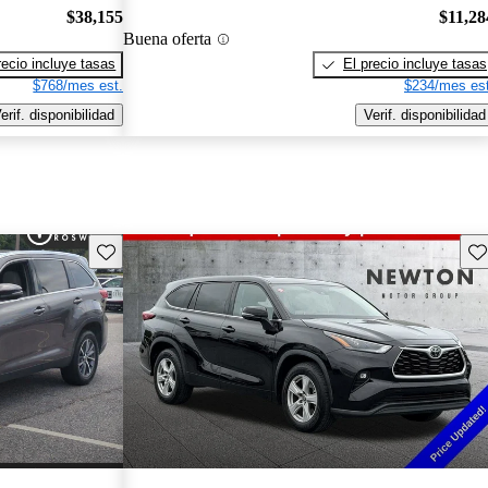
$38,155
$11,28
Buena oferta
recio incluye tasas
El precio incluye tasas
$768/mes est.
$234/mes est
erif. disponibilidad
Verif. disponibilidad
Guarda este Aviso
Gu