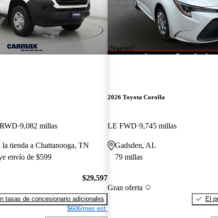
¡Nuevo!
2026 Toyota Corolla
b RWD
9,082 millas
LE FWD
9,745 millas
a la tienda a Chattanooga, TN
Gadsden, AL
uye envío de $599
79 millas
$29,597
Gran oferta
n tasas de concesionario adicionales
El p
$606/mes est.