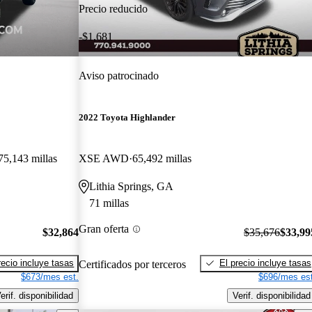
Precio reducido
-$1,681
Aviso patrocinado
2022 Toyota Highlander
75,143 millas
XSE AWD
65,492 millas
Lithia Springs, GA
71 millas
Gran oferta
$32,864
$35,676
$33,99
recio incluye tasas
El precio incluye tasas
Certificados por terceros
$673/mes est.
$696/mes est
erif. disponibilidad
Verif. disponibilidad