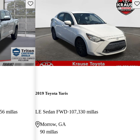
Guarda este Aviso
Gu
¡Nuevo!
2019 Toyota Yaris
56 millas
LE Sedan FWD
107,330 millas
Morrow, GA
90 millas