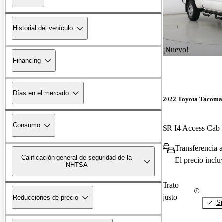
Historial del vehículo
¡Nuevo!
Financing
Días en el mercado
2022 Toyota Tacoma
Consumo
SR I4 Access Ca
Transferencia 
Calificación general de seguridad de la
El precio incl
NHTSA
Trato
justo
Reducciones de precio
Si