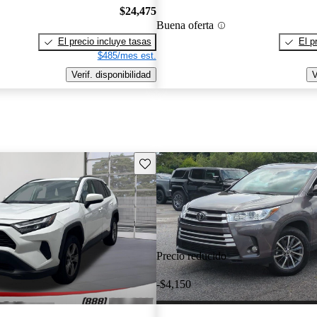
$24,475
Buena oferta
El precio incluye tasas
El p
$485/mes est.
Verif. disponibilidad
V
Guarda este Aviso
Precio reducido
-$4,150