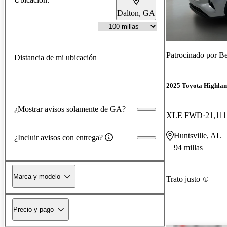
Dalton, GA
Patrocinado por
Be
Distancia de mi ubicación
2025 Toyota Highla
¿Mostrar avisos solamente de GA?
XLE FWD
21,111
Huntsville, AL
¿Incluir avisos con entrega?
94 millas
Marca y modelo
Trato justo
Precio y pago