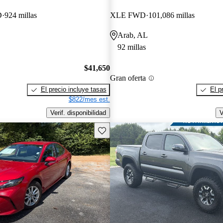
D
924 millas
XLE FWD
101,086 millas
Arab, AL
92 millas
$41,650
Gran oferta
El precio incluye tasas
El p
$822/mes est.
Verif. disponibilidad
V
Guarda este Aviso