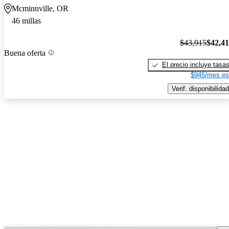
Mcminnville, OR
46 millas
$43,915
$42,4
Buena oferta
El precio incluye tasa
$945/mes es
Verif. disponibilidad