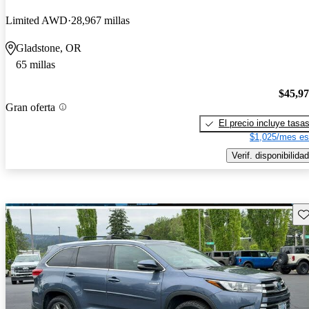
Limited AWD
28,967 millas
Gladstone, OR
65 millas
$45,9
Gran oferta
El precio incluye tasa
$1,025/mes es
Verif. disponibilidad
Gu