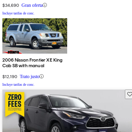
$34,690
Gran oferta
Incluye tarifas de conc.
2006 Nissan Frontier XE King
Cab SB with manual
$12,190
Trato justo
Incluye tarifas de conc.
Gu