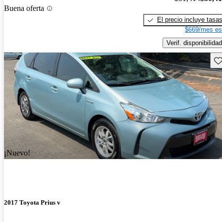
Buena oferta
El precio incluye tasa
$669/mes es
Verif. disponibilidad
Gu
¡Nuevo!
2017 Toyota Prius v