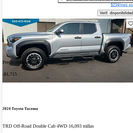
$234/mes es
Verif. disponibilidad
Gu
Precio reducido
-$1,715
2024 Toyota Tacoma
TRD Off-Road Double Cab 4WD
16,093 millas