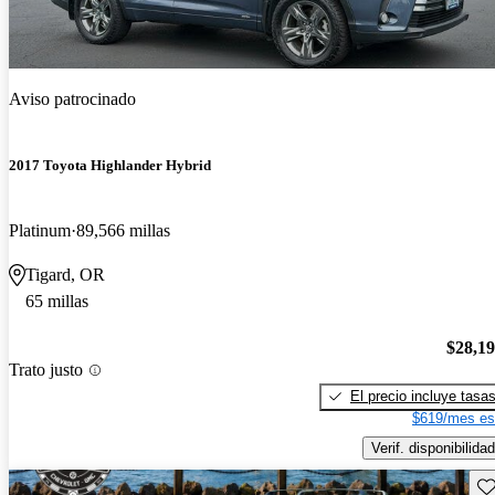
Aviso patrocinado
2017 Toyota Highlander Hybrid
Platinum
89,566 millas
Tigard, OR
65 millas
$28,1
Trato justo
El precio incluye tasa
$619/mes es
Verif. disponibilidad
Gu