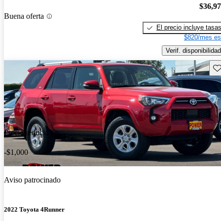
$36,9
Buena oferta
El precio incluye tasa
$820/mes es
Verif. disponibilidad
Gu
Precio reducido
-$1,000
Aviso patrocinado
2022 Toyota 4Runner