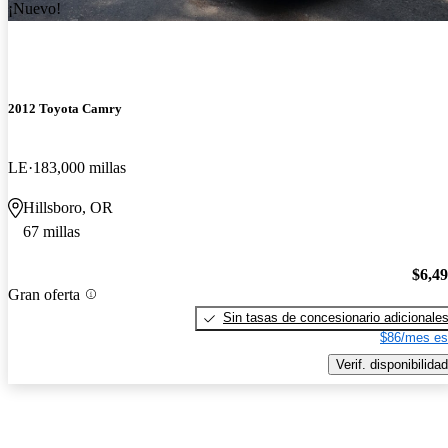
¡Nuevo!
2012 Toyota Camry
LE
183,000 millas
Hillsboro, OR
67 millas
$6,4
Gran oferta
Sin tasas de concesionario adicionale
$86/mes es
Verif. disponibilidad