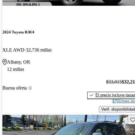
2024 Toyota RAV4
XLE AWD
32,736 millas
Albany, OR
12 millas
$33,015
$32,2
Buena oferta
El precio incluye tasa
$701/mes es
Verif. disponibilidad
Gu