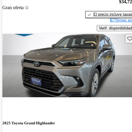
$34,7
Gran oferta
El precio incluye tasa
$775/mes es
Verif. disponibilidad
Gu
2025 Toyota Grand Highlander