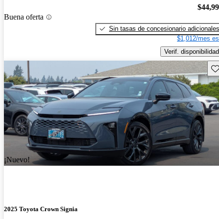
$44,9
Buena oferta
Sin tasas de concesionario adicionale
$1,012/mes es
Verif. disponibilidad
Gu
¡Nuevo!
2025 Toyota Crown Signia