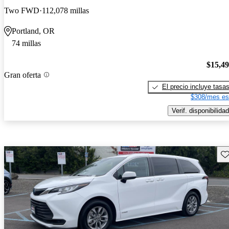
Two FWD
112,078 millas
Portland, OR
74 millas
$15,4
Gran oferta
El precio incluye tasa
$308/mes es
Verif. disponibilidad
Gu