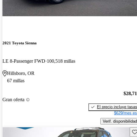
2021 Toyota Sienna
LE 8-Passenger FWD
100,518 millas
Hillsboro, OR
67 millas
$28,7
Gran oferta
El precio incluye tasa
$629/mes es
Verif. disponibilidad
Gu