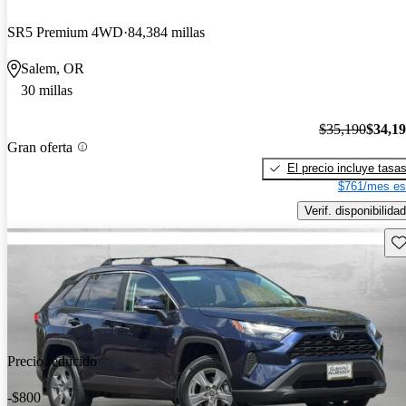
SR5 Premium 4WD
84,384 millas
Salem, OR
30 millas
$35,190
$34,1
Gran oferta
El precio incluye tasa
$761/mes es
Verif. disponibilidad
Gu
Precio reducido
-$800