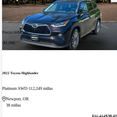
Precio reducido
-$1,000
2022 Toyota Highlander
Platinum AWD
112,249 millas
Newport, OR
38 millas
$31,414
$30,4