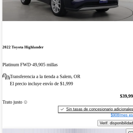
2022 Toyota Highlander
Platinum FWD
49,905 millas
Transferencia a la tienda a Salem, OR
El precio incluye envío de $1,999
$39,9
Trato justo
Sin tasas de concesionario adicionale
$908/mes es
Verif. disponibilidad
Gu