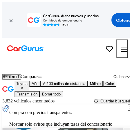
CarGurus: Autos nuevos y usados
Obtene
Con Modo de concesionario
150K+
Autos Toyota usados en venta cerca de
Corvallis, OR
Compara
Filtro (1)
Ordenar
Toyota
Año
A 100 millas de distancia
Millaje
Color
Transmisión
Borrar todo
3,632 vehículos encontrados
Guardar búsque
Compra con precios transparentes.
Mostrar solo avisos que incluyan tasas del concesionario