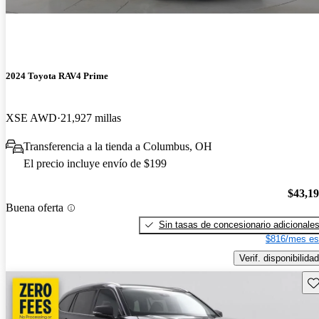
2024 Toyota RAV4 Prime
XSE AWD
21,927 millas
Transferencia a la tienda a Columbus, OH
El precio incluye envío de $199
$43,1
Buena oferta
Sin tasas de concesionario adicionale
$816/mes es
Verif. disponibilidad
Gu