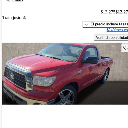
$13,275
$12,2
Trato justo
El precio incluye tasa
$240/mes es
Verif. disponibilidad
Gu
¡Nuevo!