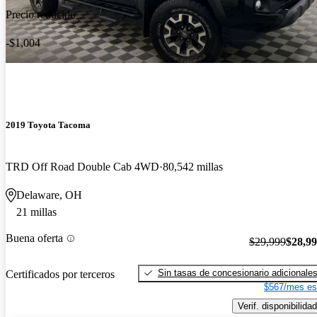
Precio reducido
-$1,004
2019 Toyota Tacoma
TRD Off Road Double Cab 4WD
80,542 millas
Delaware, OH
21 millas
Buena oferta
$29,999
$28,9
Sin tasas de concesionario adicionale
Certificados por terceros
$567/mes es
Verif. disponibilidad