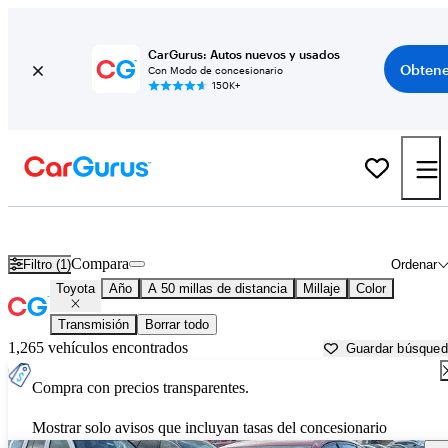
CarGurus: Autos nuevos y usados
Obtene
Con Modo de concesionario
150K+
Autos Toyota usados en venta cerca de
Columbus, OH
Compara
Filtro (1)
Ordenar
Toyota
Año
A 50 millas de distancia
Millaje
Color
Transmisión
Borrar todo
1,265 vehículos encontrados
Guardar búsque
Compra con precios transparentes.
Mostrar solo avisos que incluyan tasas del concesionario