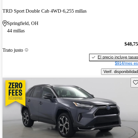
TRD Sport Double Cab 4WD
6,255 millas
Springfield, OH
44 millas
$48,7
Trato justo
El precio incluye tasa
$914/mes es
Verif. disponibilidad
Gu