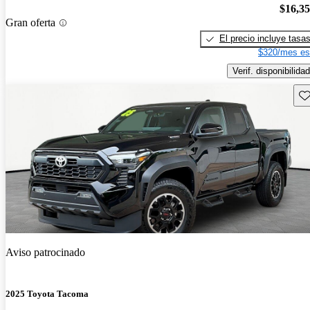
$16,3
Gran oferta
El precio incluye tasa
$320/mes es
Verif. disponibilidad
Gu
Aviso patrocinado
2025 Toyota Tacoma