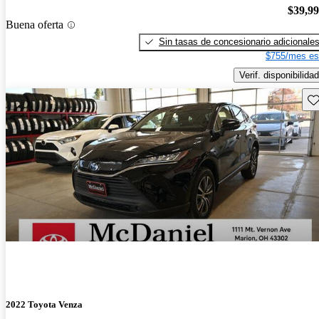
$39,9
Buena oferta
Sin tasas de concesionario adicionale
$755/mes es
Verif. disponibilidad
Gu
2022 Toyota Venza