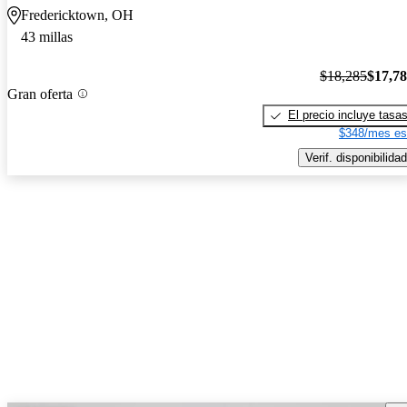
Fredericktown, OH
43 millas
$18,285
$17,7
Gran oferta
El precio incluye tasa
$348/mes es
Verif. disponibilidad