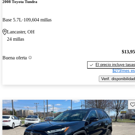
2008 Toyota Tundra
Base 5.7L
109,604 millas
Lancaster, OH
24 millas
$13,9
Buena oferta
El precio incluye tasa
$273/mes es
Verif. disponibilidad
Gu