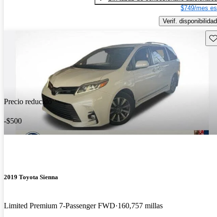
$749/mes es
Verif. disponibilidad
Gu
Precio reducido
-$500
2019 Toyota Sienna
Limited Premium 7-Passenger FWD
160,757 millas