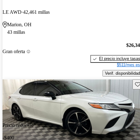
LE AWD
42,461 millas
Marion, OH
43 millas
$26,3
Gran oferta
El precio incluye tasa
$511/mes es
Verif. disponibilidad
Gu
Precio reducido
-$400