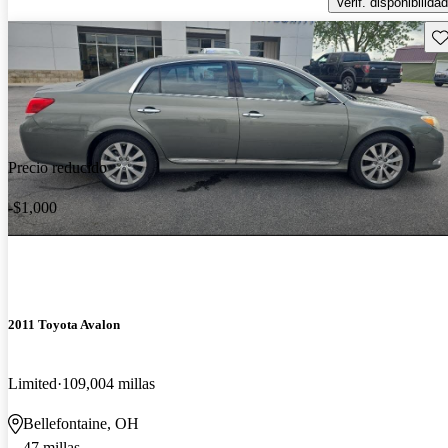
Verif. disponibilidad
Gu
Precio reducido
-$1,000
2011 Toyota Avalon
Limited
109,004 millas
Bellefontaine, OH
47 millas