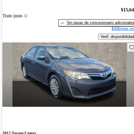
$15,6
Trato justo
Sin tasas de concesionario adicionale
$306/mes es
Verif. disponibilidad
Gu
2012 Toyota Camry