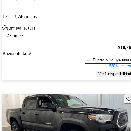
LE
113,746 millas
Circleville, OH
27 millas
$10,2
Buena oferta
El precio incluye tasa
$201/mes es
Verif. disponibilidad
Gu