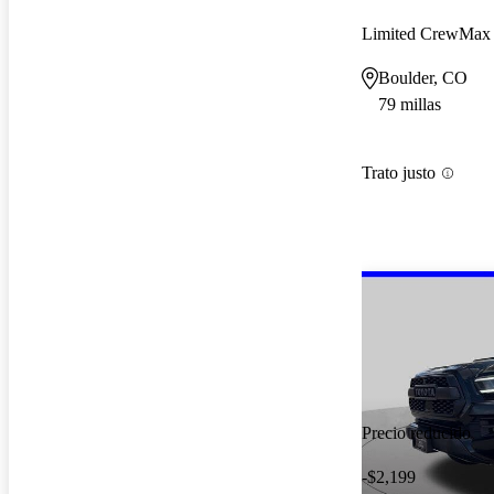
Limited CrewMa
Boulder, CO
79 millas
Trato justo
Precio reducido
-$2,199