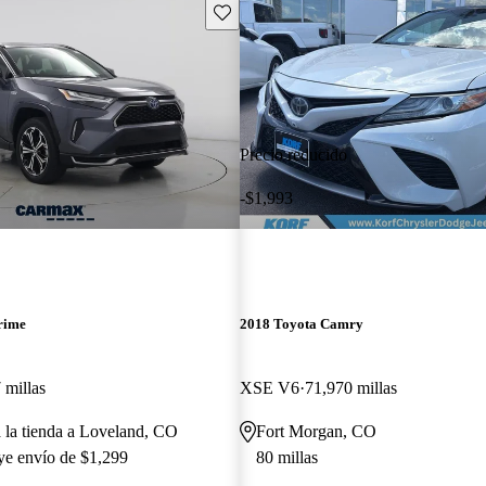
Guarda este Aviso
Precio reducido
-$1,993
rime
2018 Toyota Camry
 millas
XSE V6
71,970 millas
a la tienda a Loveland, CO
Fort Morgan, CO
uye envío de $1,299
80 millas