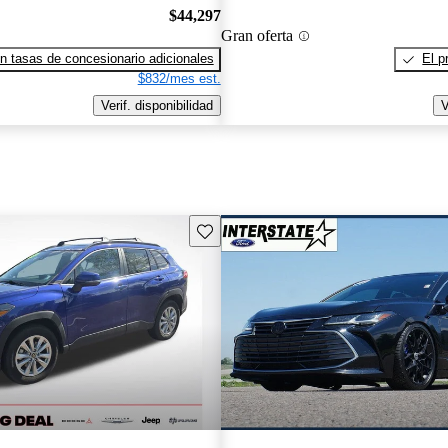
$44,297
Gran oferta
n tasas de concesionario adicionales
El p
$832/mes est.
Verif. disponibilidad
V
Guarda este Aviso