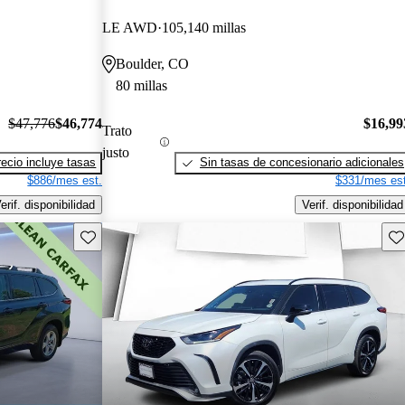
LE AWD
105,140 millas
Boulder, CO
80 millas
$47,776
$46,774
$16,99
Trato
justo
recio incluye tasas
Sin tasas de concesionario adicionales
$886/mes est.
$331/mes est
erif. disponibilidad
Verif. disponibilidad
Guarda este Aviso
Gu