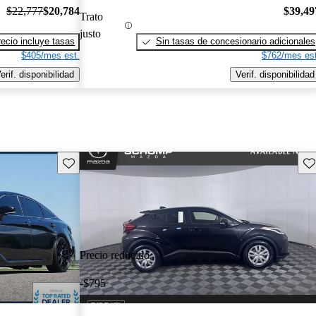
$22,777
$20,784
$39,49
Trato
justo
recio incluye tasas
Sin tasas de concesionario adicionales
$405/mes est.
$762/mes est
erif. disponibilidad
Verif. disponibilidad
Guarda este Aviso
Gu
Precio reducido
-$795