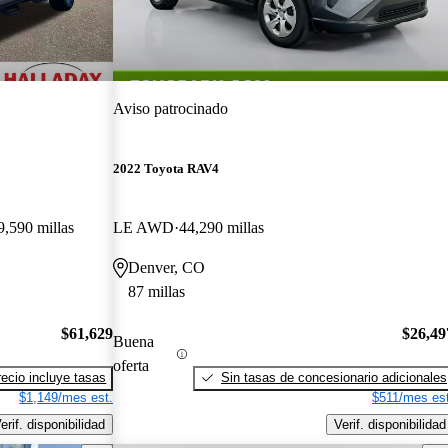
Aviso patrocinado
2022 Toyota RAV4
9,590 millas
LE AWD
44,290 millas
Denver, CO
87 millas
$61,629
$26,49
Buena
oferta
recio incluye tasas
Sin tasas de concesionario adicionales
$1,149/mes est.
$511/mes est
erif. disponibilidad
Verif. disponibilidad