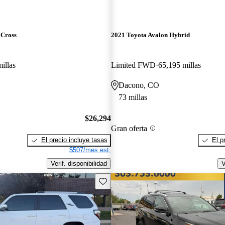
 Cross
2021 Toyota Avalon Hybrid
illas
Limited FWD
65,195 millas
Dacono, CO
73 millas
$26,294
Gran oferta
El precio incluye tasas
El p
$507/mes est.
Verif. disponibilidad
V
Guarda este Aviso