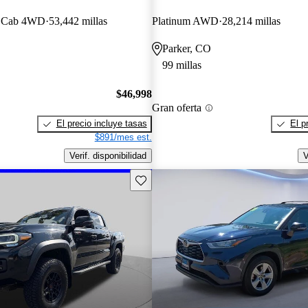
x Cab 4WD
53,442 millas
Platinum AWD
28,214 millas
Parker, CO
99 millas
$46,998
Gran oferta
El precio incluye tasas
El p
$891/mes est.
Verif. disponibilidad
V
Guarda este Aviso