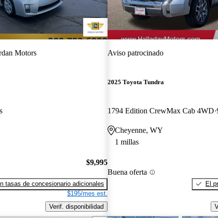
rdan Motors
Aviso patrocinado
2025 Toyota Tundra
s
1794 Edition CrewMax Cab 4WD
Cheyenne, WY
1 millas
$9,995
Buena oferta
n tasas de concesionario adicionales
El p
$195/mes est.
Verif. disponibilidad
V