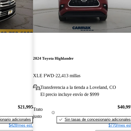
2024 Toyota Highlander
XLE FWD
22,413 millas
Transferencia a la tienda a Loveland, CO
El precio incluye envío de $999
$21,995
$40,99
Trato
justo
onario adicionales
Sin tasas de concesionario adicionales
$428/mes est.
$770/mes est