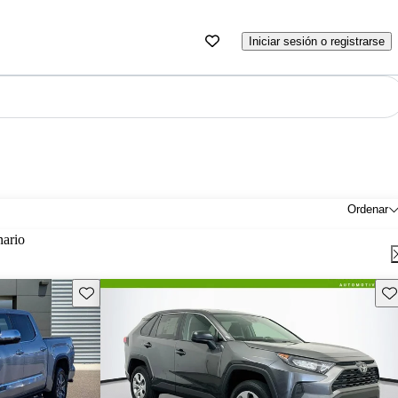
Iniciar sesión o registrarse
Ordenar
nario
Guarda este Aviso
Gu