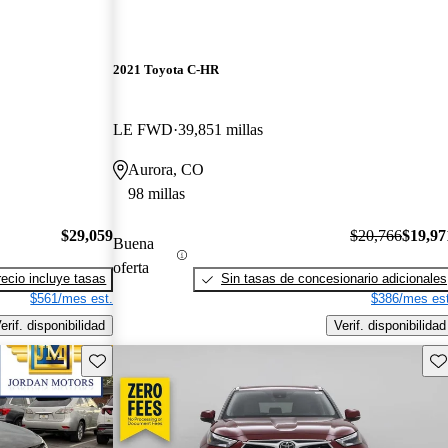
2021 Toyota C-HR
LE FWD
39,851 millas
Aurora, CO
98 millas
$29,059
$20,766
$19,97
Buena
oferta
recio incluye tasas
Sin tasas de concesionario adicionales
$561/mes est.
$386/mes est
erif. disponibilidad
Verif. disponibilidad
Guarda este Aviso
Gu