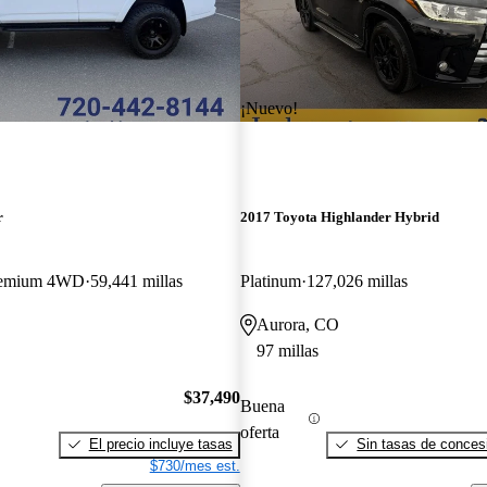
¡Nuevo!
r
2017 Toyota Highlander Hybrid
remium 4WD
59,441 millas
Platinum
127,026 millas
Aurora, CO
97 millas
$37,490
Buena
oferta
El precio incluye tasas
Sin tasas de concesi
$730/mes est.