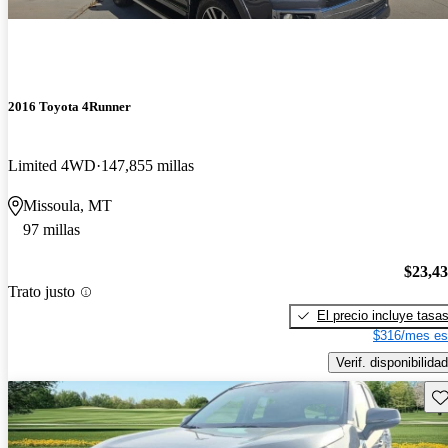
2016 Toyota 4Runner
Limited 4WD
147,855 millas
Missoula, MT
97 millas
$23,4
Trato justo
El precio incluye tasa
$316/mes es
Verif. disponibilidad
Gu