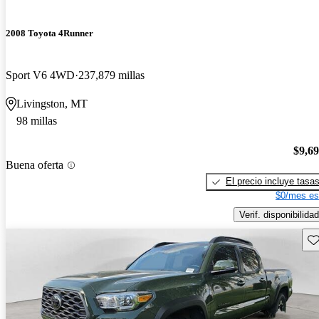
2008 Toyota 4Runner
Sport V6 4WD
237,879 millas
Livingston, MT
98 millas
$9,6
Buena oferta
El precio incluye tasa
$0/mes es
Verif. disponibilidad
Gu