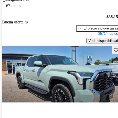
67 millas
$36,1
Buena oferta
El precio incluye tasa
$571/mes es
Verif. disponibilidad
Gu