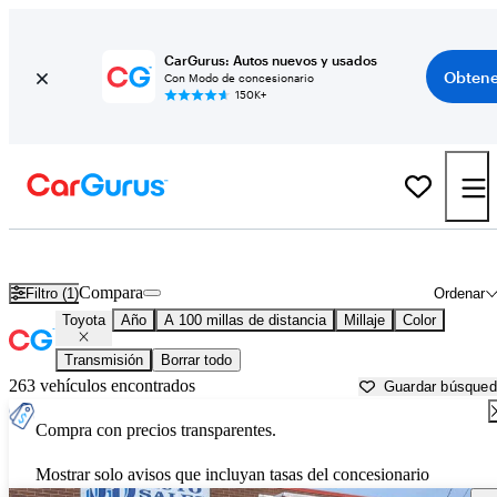
CarGurus: Autos nuevos y usados
Obtene
Con Modo de concesionario
150K+
Autos Toyota usados en venta cerca de
Butte, MT
Compara
Filtro (1)
Ordenar
Toyota
Año
A 100 millas de distancia
Millaje
Color
Transmisión
Borrar todo
263 vehículos encontrados
Guardar búsque
Compra con precios transparentes.
Mostrar solo avisos que incluyan tasas del concesionario