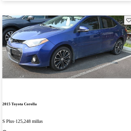
Gu
2015 Toyota Corolla
S Plus
125,248 millas