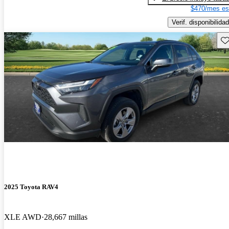
$470/mes es
Verif. disponibilidad
Gu
2025 Toyota RAV4
XLE AWD
28,667 millas