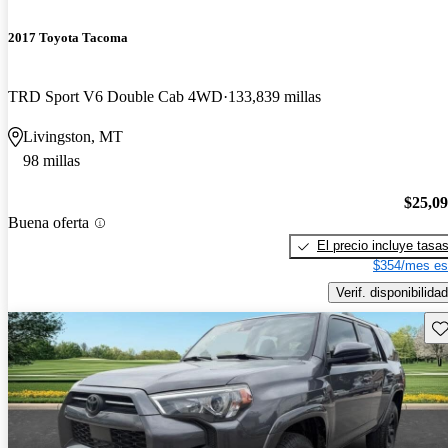
2017 Toyota Tacoma
TRD Sport V6 Double Cab 4WD
133,839 millas
Livingston, MT
98 millas
$25,0
Buena oferta
El precio incluye tasa
$354/mes es
Verif. disponibilidad
Gu