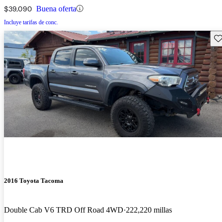
$39,090
Buena oferta
Incluye tarifas de conc.
Gu
2016 Toyota Tacoma
Double Cab V6 TRD Off Road 4WD
222,220 millas