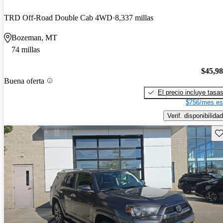
TRD Off-Road Double Cab 4WD
8,337 millas
Bozeman, MT
74 millas
$45,9
Buena oferta
El precio incluye tasa
$756/mes es
Verif. disponibilidad
Gu