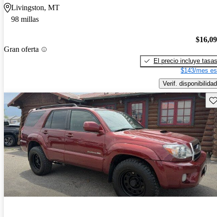
Livingston, MT
98 millas
$16,0
Gran oferta
El precio incluye tasa
$143/mes es
Verif. disponibilidad
Gu