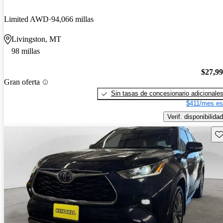
Limited AWD
94,066 millas
Livingston, MT
98 millas
$27,9
Gran oferta
Sin tasas de concesionario adicionale
$411/mes es
Verif. disponibilidad
Gu