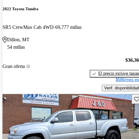
2022 Toyota Tundra
SR5 CrewMax Cab 4WD
69,777 millas
Dillon, MT
54 millas
$36,3
Gran oferta
El precio incluye tasa
$586/mes es
Verif. disponibilidad
Gu