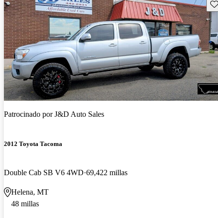
Gu
Patrocinado por
J&D Auto Sales
2012 Toyota Tacoma
Double Cab SB V6 4WD
69,422 millas
Helena, MT
48 millas