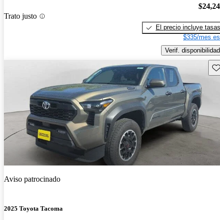
$24,2
Trato justo
El precio incluye tasa
$335/mes es
Verif. disponibilidad
Gu
Aviso patrocinado
2025 Toyota Tacoma