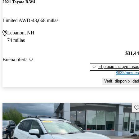
2021 Toyota RAV4
Limited AWD
43,668 millas
Lebanon, NH
74 millas
$31,4
Buena oferta
El precio incluye tasa
$832/mes es
Verif. disponibilidad
Gu