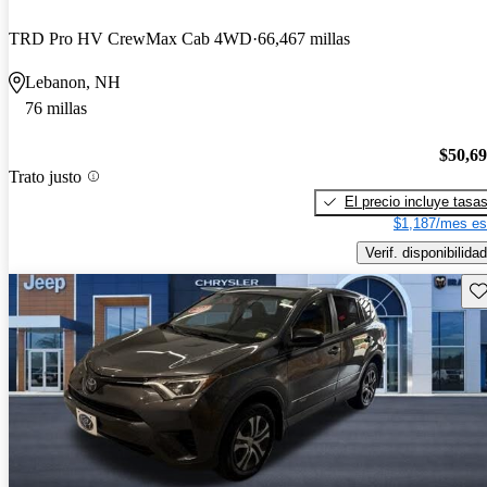
TRD Pro HV CrewMax Cab 4WD
66,467 millas
Lebanon, NH
76 millas
$50,6
Trato justo
El precio incluye tasa
$1,187/mes es
Verif. disponibilidad
Gu