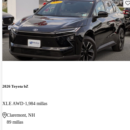
Gu
2026 Toyota bZ
XLE AWD
1,984 millas
Claremont, NH
89 millas