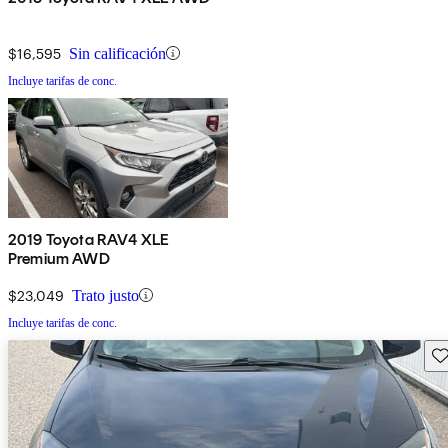
$16,595
Sin calificación
Incluye tarifas de conc.
2019 Toyota RAV4 XLE
Premium AWD
$23,049
Trato justo
Incluye tarifas de conc.
Gu