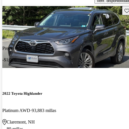
Verif. disponibilidad
Gu
Precio reducido
-$1,016
2022 Toyota Highlander
Platinum AWD
93,883 millas
Claremont, NH
89 millas