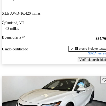
XLE AWD
16,420 millas
Rutland, VT
63 millas
Buena oferta
$34,7
El precio incluye tasa
Usado certificado
$871/mes es
Verif. disponibilidad
Gu