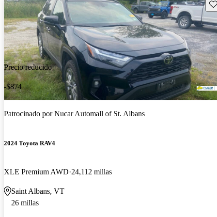
Gu
Precio reducido
-$874
Patrocinado por
Nucar Automall of St. Albans
2024 Toyota RAV4
XLE Premium AWD
24,112 millas
Saint Albans, VT
26 millas