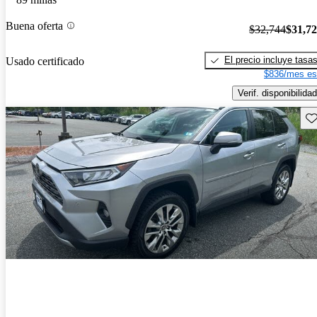
Buena oferta
$32,744
$31,7
El precio incluye tasa
Usado certificado
$836/mes es
Verif. disponibilidad
Gu