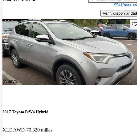
$541/mes es
Verif. disponibilidad
Gu
¡Nuevo!
2017 Toyota RAV4 Hybrid
XLE AWD
70,320 millas