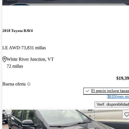
¡Nuevo!
2018 Toyota RAV4
LE AWD
73,831 millas
White River Junction, VT
72 millas
$19,3
Buena oferta
El precio incluye tasa
$610/mes es
Verif. disponibilidad
Gu