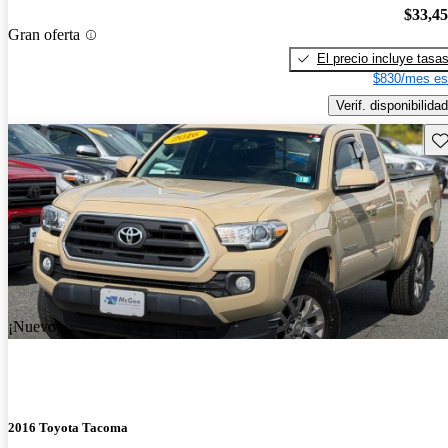
$33,4
Gran oferta
El precio incluye tasa
$830/mes es
Verif. disponibilidad
Gu
¡Nuevo!
2016 Toyota Tacoma