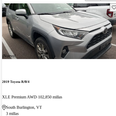
Gu
¡Nuevo!
2019 Toyota RAV4
XLE Premium AWD
102,850 millas
South Burlington, VT
3 millas