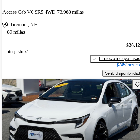
Access Cab V6 SR5 4WD
73,988 millas
Claremont, NH
89 millas
$26,1
Trato justo
El precio incluye tasa
$745/mes es
Verif. disponibilidad
Gu