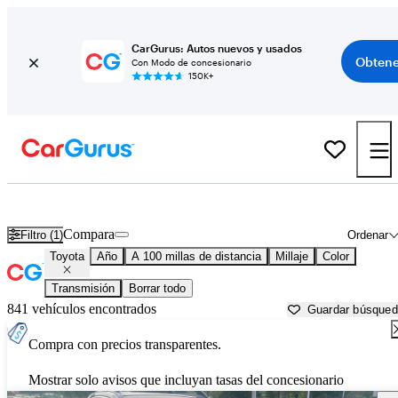
CarGurus: Autos nuevos y usados
Obtene
Con Modo de concesionario
150K+
Autos Toyota usados en venta cerca de
Burlington, VT
Compara
Filtro (1)
Ordenar
Toyota
Año
A 100 millas de distancia
Millaje
Color
Transmisión
Borrar todo
841 vehículos encontrados
Guardar búsque
Compra con precios transparentes.
Mostrar solo avisos que incluyan tasas del concesionario