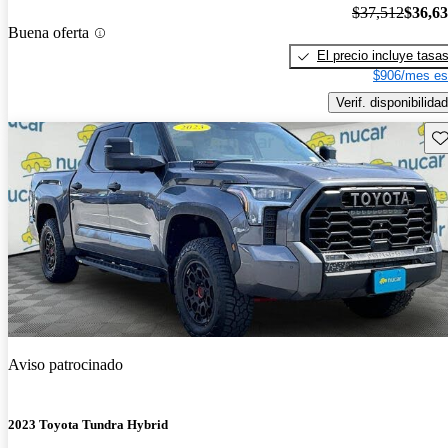
$37,512
$36,6
Buena oferta
El precio incluye tasa
$906/mes es
Verif. disponibilidad
Gu
Aviso patrocinado
2023 Toyota Tundra Hybrid